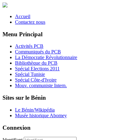
Accueil
Contactez nous
Menu Principal
Activités PCB
Communiqués du PCB
La Démocratie Révolutionnaire
Bibliothèque du PCB
Spécial Elections 2011
Spécial Tunisie
Spécial Côte-d'Ivoire
Mouv. communiste Intern.
Sites sur le Bénin
Le Bénin/Wikipédia
Musée historique Abomey
Connexion
Identifiant