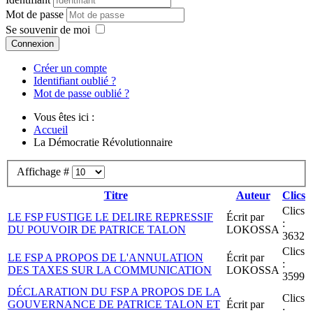
Mot de passe
Se souvenir de moi
Connexion
Créer un compte
Identifiant oublié ?
Mot de passe oublié ?
Vous êtes ici :
Accueil
La Démocratie Révolutionnaire
Affichage #
Titre
Auteur
Clics
Clics
LE FSP FUSTIGE LE DELIRE REPRESSIF
Écrit par
:
DU POUVOIR DE PATRICE TALON
LOKOSSA
3632
Clics
LE FSP A PROPOS DE L'ANNULATION
Écrit par
:
DES TAXES SUR LA COMMUNICATION
LOKOSSA
3599
DÉCLARATION DU FSP A PROPOS DE LA
Clics
GOUVERNANCE DE PATRICE TALON ET
Écrit par
: