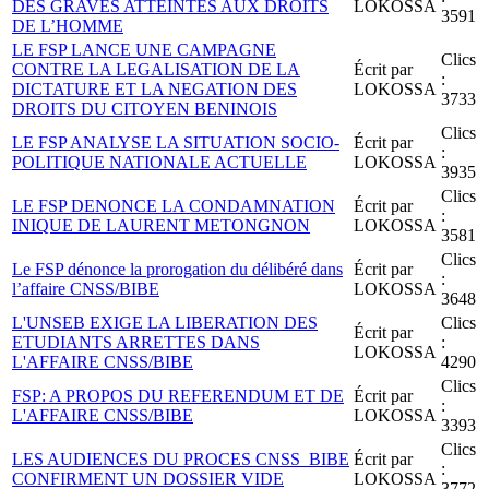
DES GRAVES ATTEINTES AUX DROITS
LOKOSSA
3591
DE L’HOMME
LE FSP LANCE UNE CAMPAGNE
Clics
CONTRE LA LEGALISATION DE LA
Écrit par
:
DICTATURE ET LA NEGATION DES
LOKOSSA
3733
DROITS DU CITOYEN BENINOIS
Clics
LE FSP ANALYSE LA SITUATION SOCIO-
Écrit par
:
POLITIQUE NATIONALE ACTUELLE
LOKOSSA
3935
Clics
LE FSP DENONCE LA CONDAMNATION
Écrit par
:
INIQUE DE LAURENT METONGNON
LOKOSSA
3581
Clics
Le FSP dénonce la prorogation du délibéré dans
Écrit par
:
l’affaire CNSS/BIBE
LOKOSSA
3648
L'UNSEB EXIGE LA LIBERATION DES
Clics
Écrit par
ETUDIANTS ARRETTES DANS
:
LOKOSSA
L'AFFAIRE CNSS/BIBE
4290
Clics
FSP: A PROPOS DU REFERENDUM ET DE
Écrit par
:
L'AFFAIRE CNSS/BIBE
LOKOSSA
3393
Clics
LES AUDIENCES DU PROCES CNSS_BIBE
Écrit par
:
CONFIRMENT UN DOSSIER VIDE
LOKOSSA
3772