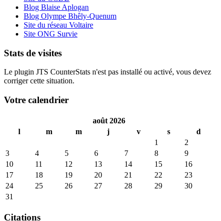
Blog Blaise Aplogan
Blog Olympe Bhêly-Quenum
Site du réseau Voltaire
Site ONG Survie
Stats de visites
Le plugin JTS CounterStats n'est pas installé ou activé, vous devez
corriger cette situation.
Votre calendrier
août 2026
l
m
m
j
v
s
d
1
2
3
4
5
6
7
8
9
10
11
12
13
14
15
16
17
18
19
20
21
22
23
24
25
26
27
28
29
30
31
Citations