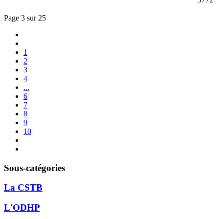
Page 3 sur 25
1
2
3
4
...
6
7
8
9
10
Sous-catégories
La CSTB
L'ODHP