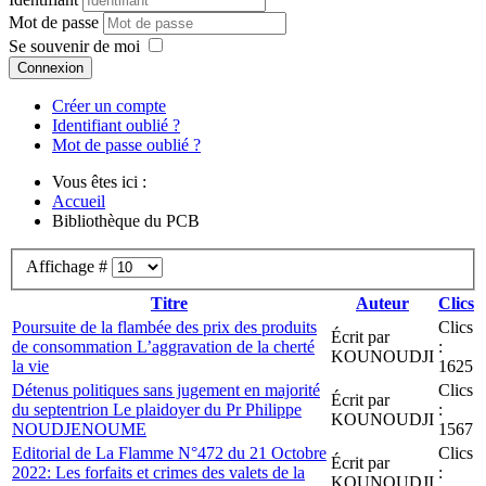
Mot de passe
Se souvenir de moi
Connexion
Créer un compte
Identifiant oublié ?
Mot de passe oublié ?
Vous êtes ici :
Accueil
Bibliothèque du PCB
Affichage #
Titre
Auteur
Clics
Poursuite de la flambée des prix des produits
Clics
Écrit par
de consommation L’aggravation de la cherté
:
KOUNOUDJI
la vie
1625
Détenus politiques sans jugement en majorité
Clics
Écrit par
du septentrion Le plaidoyer du Pr Philippe
:
KOUNOUDJI
NOUDJENOUME
1567
Editorial de La Flamme N°472 du 21 Octobre
Clics
Écrit par
2022: Les forfaits et crimes des valets de la
:
KOUNOUDJI