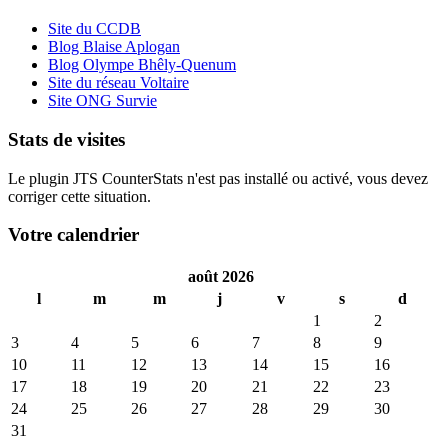
Site du CCDB
Blog Blaise Aplogan
Blog Olympe Bhêly-Quenum
Site du réseau Voltaire
Site ONG Survie
Stats de visites
Le plugin JTS CounterStats n'est pas installé ou activé, vous devez
corriger cette situation.
Votre calendrier
août 2026
l
m
m
j
v
s
d
1
2
3
4
5
6
7
8
9
10
11
12
13
14
15
16
17
18
19
20
21
22
23
24
25
26
27
28
29
30
31