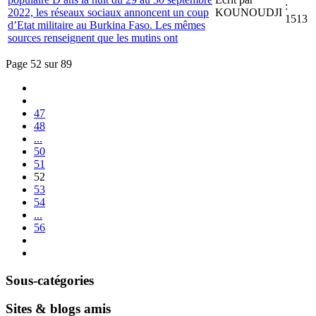
:
2022, les réseaux sociaux annoncent un coup
KOUNOUDJI
1513
d’Etat militaire au Burkina Faso. Les mêmes
sources renseignent que les mutins ont
Page 52 sur 89
47
48
...
50
51
52
53
54
...
56
Sous-catégories
Sites & blogs amis