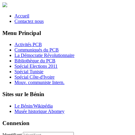
Accueil
Contactez nous
Menu Principal
Activités PCB
Communiqués du PCB
La Démocratie Révolutionnaire
Bibliothèque du PCB
Spécial Elections 2011
Spécial Tunisie
Spécial Côte-d'Ivoire
Mouv. communiste Intern.
Sites sur le Bénin
Le Bénin/Wikipédia
Musée historique Abomey
Connexion
Identifiant