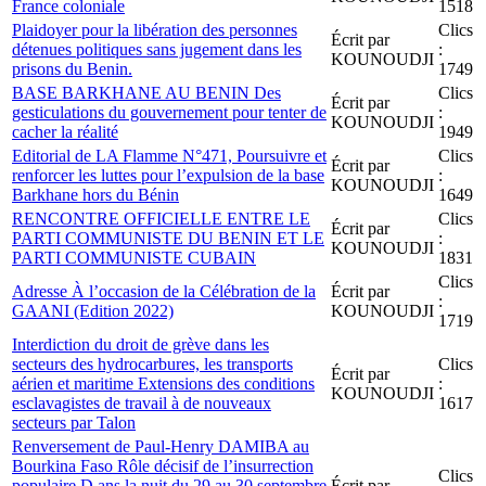
France coloniale
1518
Plaidoyer pour la libération des personnes
Clics
Écrit par
détenues politiques sans jugement dans les
:
KOUNOUDJI
prisons du Benin.
1749
BASE BARKHANE AU BENIN Des
Clics
Écrit par
gesticulations du gouvernement pour tenter de
:
KOUNOUDJI
cacher la réalité
1949
Editorial de LA Flamme N°471, Poursuivre et
Clics
Écrit par
renforcer les luttes pour l’expulsion de la base
:
KOUNOUDJI
Barkhane hors du Bénin
1649
RENCONTRE OFFICIELLE ENTRE LE
Clics
Écrit par
PARTI COMMUNISTE DU BENIN ET LE
:
KOUNOUDJI
PARTI COMMUNISTE CUBAIN
1831
Clics
Adresse À l’occasion de la Célébration de la
Écrit par
:
GAANI (Edition 2022)
KOUNOUDJI
1719
Interdiction du droit de grève dans les
secteurs des hydrocarbures, les transports
Clics
Écrit par
aérien et maritime Extensions des conditions
:
KOUNOUDJI
esclavagistes de travail à de nouveaux
1617
secteurs par Talon
Renversement de Paul-Henry DAMIBA au
Bourkina Faso Rôle décisif de l’insurrection
Clics
populaire D ans la nuit du 29 au 30 septembre
Écrit par