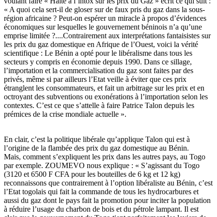
voulant faire « Halte à l’intox sur les prix du Gaz » écrit ce qui suit :
« A quoi cela sert-il de gloser sur de faux pris du gaz dans la sous-
région africaine ? Peut-on espérer un miracle à propos d’évidences
économiques sur lesquelles le gouvernement béninois n’a qu’une
emprise limitée ?....Contrairement aux interprétations fantaisistes sur
les prix du gaz domestique en Afrique de l’Ouest, voici la vérité
scientifique : Le Bénin a opté pour le libéralisme dans tous les
secteurs y compris en économie depuis 1990. Dans ce sillage,
l’importation et la commercialisation du gaz sont faites par des
privés, même si par ailleurs l’Etat veille à éviter que ces prix
étranglent les consommateurs, et fait un arbitrage sur les prix et en
octroyant des subventions ou exonérations à l’importation selon les
contextes. C’est ce que s’attelle à faire Patrice Talon depuis les
prémices de la crise mondiale actuelle ».
En clair, c’est la politique libérale qu’applique Talon qui est à
l’origine de la flambée des prix du gaz domestique au Bénin.
Mais, comment s’expliquent les prix dans les autres pays, au Togo
par exemple. ZOUMEVO nous explique : « S’agissant du Togo
(3120 et 6500 F CFA pour les bouteilles de 6 kg et 12 kg)
reconnaissons que contrairement à l’option libéraliste au Bénin, c’est
l’Etat togolais qui fait la commande de tous les hydrocarbures et
aussi du gaz dont le pays fait la promotion pour inciter la population
à réduire l’usage du charbon de bois et du pétrole lampant. Il est