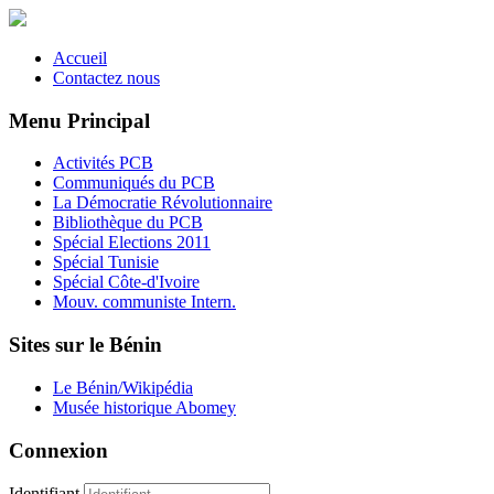
Accueil
Contactez nous
Menu Principal
Activités PCB
Communiqués du PCB
La Démocratie Révolutionnaire
Bibliothèque du PCB
Spécial Elections 2011
Spécial Tunisie
Spécial Côte-d'Ivoire
Mouv. communiste Intern.
Sites sur le Bénin
Le Bénin/Wikipédia
Musée historique Abomey
Connexion
Identifiant