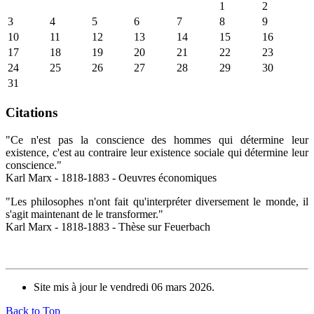
1
2
3
4
5
6
7
8
9
10
11
12
13
14
15
16
17
18
19
20
21
22
23
24
25
26
27
28
29
30
31
Citations
"Ce n'est pas la conscience des hommes qui détermine leur
existence, c'est au contraire leur existence sociale qui détermine leur
conscience."
Karl Marx - 1818-1883 - Oeuvres économiques
"Les philosophes n'ont fait qu'interpréter diversement le monde, il
s'agit maintenant de le transformer."
Karl Marx - 1818-1883 - Thèse sur Feuerbach
Site mis à jour le vendredi 06 mars 2026.
Back to Top