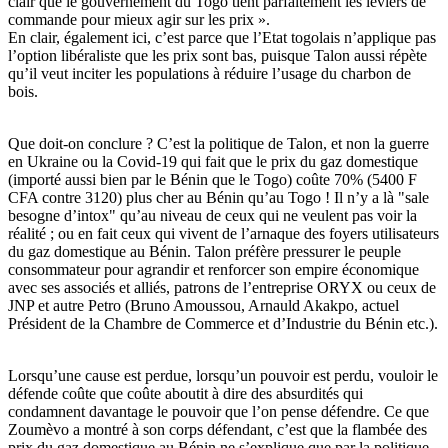
clair que le gouvernement du Togo tient parfaitement les leviers de
commande pour mieux agir sur les prix ».
En clair, également ici, c’est parce que l’Etat togolais n’applique pas
l’option libéraliste que les prix sont bas, puisque Talon aussi répète
qu’il veut inciter les populations à réduire l’usage du charbon de
bois.
Que doit-on conclure ? C’est la politique de Talon, et non la guerre
en Ukraine ou la Covid-19 qui fait que le prix du gaz domestique
(importé aussi bien par le Bénin que le Togo) coûte 70% (5400 F
CFA contre 3120) plus cher au Bénin qu’au Togo ! Il n’y a là "sale
besogne d’intox" qu’au niveau de ceux qui ne veulent pas voir la
réalité ; ou en fait ceux qui vivent de l’arnaque des foyers utilisateurs
du gaz domestique au Bénin. Talon préfère pressurer le peuple
consommateur pour agrandir et renforcer son empire économique
avec ses associés et alliés, patrons de l’entreprise ORYX ou ceux de
JNP et autre Petro (Bruno Amoussou, Arnauld Akakpo, actuel
Président de la Chambre de Commerce et d’Industrie du Bénin etc.).
Lorsqu’une cause est perdue, lorsqu’un pouvoir est perdu, vouloir le
défende coûte que coûte aboutit à dire des absurdités qui
condamnent davantage le pouvoir que l’on pense défendre. Ce que
Zoumèvo a montré à son corps défendant, c’est que la flambée des
prix du gaz domestique au Bénin ne s’explique que par la politique