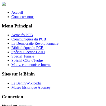
Accueil
Contactez nous
Menu Principal
Activités PCB
Communiqués du PCB
La Démocratie Révolutionnaire
Bibliothèque du PCB
Spécial Elections 2011
Spécial Tunisie
Spécial Côte-d'Ivoire
Mouv. communiste Intern.
Sites sur le Bénin
Le Bénin/Wikipédia
Musée historique Abomey
Connexion
Identifiant