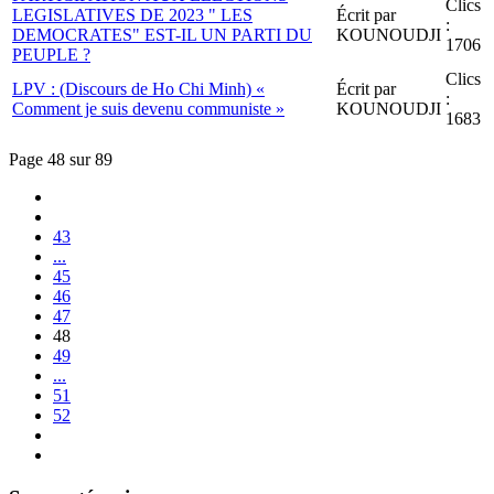
Clics
LEGISLATIVES DE 2023 " LES
Écrit par
:
DEMOCRATES" EST-IL UN PARTI DU
KOUNOUDJI
1706
PEUPLE ?
Clics
LPV : (Discours de Ho Chi Minh) «
Écrit par
:
Comment je suis devenu communiste »
KOUNOUDJI
1683
Page 48 sur 89
43
...
45
46
47
48
49
...
51
52