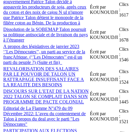
gouvernement Patrice Talon décidé à
Clics
appauvrir les producteurs de soja, après ceux
Écrit par
:
du coton et des noix de cajou N ul n'ignore
KOUNOUDJI
1617
que Patrice Talon détient le monopole de la
filière coton au Bénin. De la production à
Dissolution de la SOBEMAP Talon poursuit
Clics
Écrit par
sa politique antisociale et de livraison du pays
:
KOUNOUDJI
à l’étranger
1678
A propos des législatives de janvier 2023
Clics
‘’Les Démocrates’’, un parti au service de la
Écrit par
:
françAfrique. (‘’Les Démocrates’’ est-il un
KOUNOUDJI
1546
parti du peuple ?) (Suite et fin)
REVALORISATION DES SALAIRES
Clics
PAR LE POUVOIR DE TALON UN
Écrit par
:
RATTRAPAGE INSUFFISANT FACE A
KOUNOUDJI
1524
LA REALITE DES BESOINS
DISCOURS SUR L’ETAT DE LA NATION
Clics
Écrit par
2022 TALON SE COMPLAIT DANS SON
:
KOUNOUDJI
PROGRAMME DE PACTE COLONIAL
1445
Editorial de La Flamme N°479 du 09
Clics
Décembre 2022: L’aveu du contentement de
Écrit par
:
Talon à propos du deal avec le parti "Les
KOUNOUDJI
1521
Démocrates"
PARTICIPATION AUX ELECTIONS