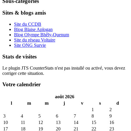
Sous-catégories
Sites & blogs amis
Site du CCDB
Blog Blaise Aplogan
Blog Olympe Bhêly-Quenum
Site du réseau Voltaire
Site ONG Survie
Stats de visites
Le plugin JTS CounterStats n'est pas installé ou activé, vous devez
corriger cette situation.
Votre calendrier
août 2026
l
m
m
j
v
s
d
1
2
3
4
5
6
7
8
9
10
11
12
13
14
15
16
17
18
19
20
21
22
23