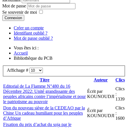
Mot de passe
Se souvenir de moi
Connexion
Créer un compte
Identifiant oublié ?
Mot de passe oublié ?
Vous êtes ici :
Accueil
Bibliothèque du PCB
Affichage #
Titre
Auteur
Clics
Editorial de La Flamme N°480 du 16
Clics
Décembre 2022: Unité grandissante des
Écrit par
:
peuples africains contre l’impérialisme et pour
KOUNOUDJI
1339
le patriotisme au pouvoir
Don du nouveau siège de la CEDEAO par la
Clics
Écrit par
Chine Un cadeau humiliant pour les peuples
:
KOUNOUDJI
d’Afrique
1600
Fixation du prix d’achat du soja par le