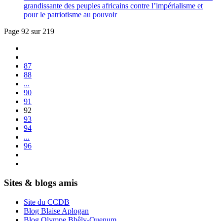
grandissante des peuples africains contre l’impérialisme et
pour le patriotisme au pouvoir
Page 92 sur 219
87
88
...
90
91
92
93
94
...
96
Sites & blogs amis
Site du CCDB
Blog Blaise Aplogan
Blog Olympe Bhêly-Quenum