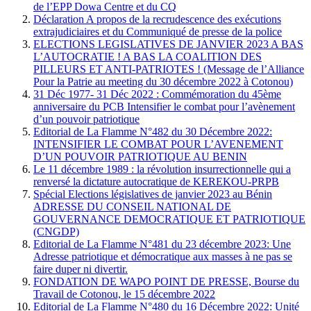
de l’EPP Dowa Centre et du CQ
Déclaration A propos de la recrudescence des exécutions
extrajudiciaires et du Communiqué de presse de la police
ELECTIONS LEGISLATIVES DE JANVIER 2023 A BAS
L’AUTOCRATIE ! A BAS LA COALITION DES
PILLEURS ET ANTI-PATRIOTES ! (Message de l’Alliance
Pour la Patrie au meeting du 30 décembre 2022 à Cotonou)
31 Déc 1977- 31 Déc 2022 : Commémoration du 45ème
anniversaire du PCB Intensifier le combat pour l’avènement
d’un pouvoir patriotique
Editorial de La Flamme N°482 du 30 Décembre 2022:
INTENSIFIER LE COMBAT POUR L’AVENEMENT
D’UN POUVOIR PATRIOTIQUE AU BENIN
Le 11 décembre 1989 : la révolution insurrectionnelle qui a
renversé la dictature autocratique de KEREKOU-PRPB
Spécial Elections législatives de janvier 2023 au Bénin
ADRESSE DU CONSEIL NATIONAL DE
GOUVERNANCE DEMOCRATIQUE ET PATRIOTIQUE
(CNGDP)
Editorial de La Flamme N°481 du 23 décembre 2023: Une
Adresse patriotique et démocratique aux masses à ne pas se
faire duper ni divertir.
FONDATION DE WAPO POINT DE PRESSE, Bourse du
Travail de Cotonou, le 15 décembre 2022
Editorial de La Flamme N°480 du 16 Décembre 2022: Unité