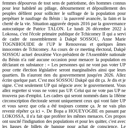
femmes dépourvus de tout sens de patriotisme, des hommes connus
pour leur habileté au pillage, détournement et dépouillement des
peuples défilent pour solliciter le suffrage de la population pour
perpétuer le naufrage du Bénin : la pauvreté avancée, la faim et la
cherté de la vie. Situation aggravée depuis 2016 par la gouvernance
autocratique de Patrice TALON. Le lundi 26 décembre 2022 à
Lokossa, c'est l'école primaire publique de Tchicomey II qui a servi
de cadre de rassemblement à Dakpè SOSSOU, Anne Marie
TOGNIHOUIDE de l’UP le Renouveau et quelques âmes
innocentes de Tchicomey. Au cours de ce meeting électoral, Dakpè
SOSSOU actuel deuxième Vice-président de l'Assemblée nationale
du Bénin n'a raté aucune occasion pour menacer la population en
déclarant en substance : « Les personnes qui ne vont pas voter UP
pour cette élection législative seront marginalisées ainsi que leurs
quartiers. Ils n'auront rien du gouvernement jusqu'en 2026. Allez
écrire quelque part. C'est moi SOSSOU Dakpè qui dit ça. Je dis et je
signe. C'est seulement UP qui négocie avec le gouvernement. Vous
allez regretter si vous ne votez pas UP. Celui qui ne vote pas UP ne
trouvera pas d'emploi. Les cadres qui seront nommés dans la 18ème
circonscription électorale seront uniquement ceux qui vont faire UP
et vous savez que cela a été toujours comme ça. Je ne vais plus
revenir répéter ça ici ». De Bopa a HOUEYOGBE en passant par
LOKOSSA, il n'a fait que proférer les mêmes menaces. Ces propos
ont suscité l'indignation des populations et pour les quitter, c'est avec
les liasses de billets de banque pour achat de conscience. Le