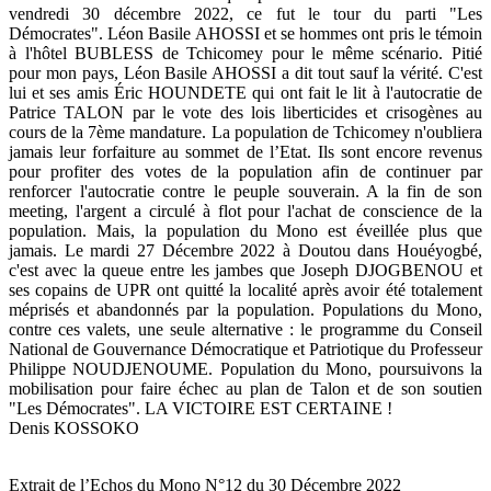
vendredi 30 décembre 2022, ce fut le tour du parti "Les
Démocrates". Léon Basile AHOSSI et se hommes ont pris le témoin
à l'hôtel BUBLESS de Tchicomey pour le même scénario. Pitié
pour mon pays, Léon Basile AHOSSI a dit tout sauf la vérité. C'est
lui et ses amis Éric HOUNDETE qui ont fait le lit à l'autocratie de
Patrice TALON par le vote des lois liberticides et crisogènes au
cours de la 7ème mandature. La population de Tchicomey n'oubliera
jamais leur forfaiture au sommet de l’Etat. Ils sont encore revenus
pour profiter des votes de la population afin de continuer par
renforcer l'autocratie contre le peuple souverain. A la fin de son
meeting, l'argent a circulé à flot pour l'achat de conscience de la
population. Mais, la population du Mono est éveillée plus que
jamais. Le mardi 27 Décembre 2022 à Doutou dans Houéyogbé,
c'est avec la queue entre les jambes que Joseph DJOGBENOU et
ses copains de UPR ont quitté la localité après avoir été totalement
méprisés et abandonnés par la population. Populations du Mono,
contre ces valets, une seule alternative : le programme du Conseil
National de Gouvernance Démocratique et Patriotique du Professeur
Philippe NOUDJENOUME. Population du Mono, poursuivons la
mobilisation pour faire échec au plan de Talon et de son soutien
"Les Démocrates". LA VICTOIRE EST CERTAINE !
Denis KOSSOKO
Extrait de l’Echos du Mono N°12 du 30 Décembre 2022