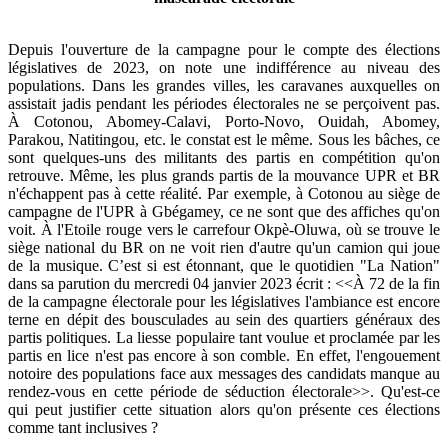
Depuis l'ouverture de la campagne pour le compte des élections
législatives de 2023, on note une indifférence au niveau des
populations. Dans les grandes villes, les caravanes auxquelles on
assistait jadis pendant les périodes électorales ne se perçoivent pas.
À Cotonou, Abomey-Calavi, Porto-Novo, Ouidah, Abomey,
Parakou, Natitingou, etc. le constat est le même. Sous les bâches, ce
sont quelques-uns des militants des partis en compétition qu'on
retrouve. Même, les plus grands partis de la mouvance UPR et BR
n'échappent pas à cette réalité. Par exemple, à Cotonou au siège de
campagne de l'UPR à Gbégamey, ce ne sont que des affiches qu'on
voit. À l'Etoile rouge vers le carrefour Okpè-Oluwa, où se trouve le
siège national du BR on ne voit rien d'autre qu'un camion qui joue
de la musique. C’est si est étonnant, que le quotidien "La Nation"
dans sa parution du mercredi 04 janvier 2023 écrit : <<À 72 de la fin
de la campagne électorale pour les législatives l'ambiance est encore
terne en dépit des bousculades au sein des quartiers généraux des
partis politiques. La liesse populaire tant voulue et proclamée par les
partis en lice n'est pas encore à son comble. En effet, l'engouement
notoire des populations face aux messages des candidats manque au
rendez-vous en cette période de séduction électorale>>. Qu'est-ce
qui peut justifier cette situation alors qu'on présente ces élections
comme tant inclusives ?