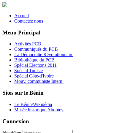
Accueil
Contactez nous
Menu Principal
Activités PCB
Communiqués du PCB
La Démocratie Révolutionnaire
Bibliothèque du PCB
Spécial Elections 2011
Spécial Tunisie
Spécial Côte-d'Ivoire
Mouv. communiste Intern.
Sites sur le Bénin
Le Bénin/Wikipédia
Musée historique Abomey
Connexion
Identifiant