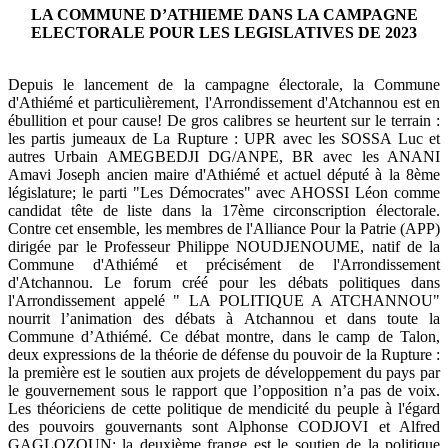
LA COMMUNE D’ATHIEME DANS LA CAMPAGNE
ELECTORALE POUR LES LEGISLATIVES DE 2023
Depuis le lancement de la campagne électorale, la Commune
d'Athiémé et particulièrement, l'Arrondissement d'Atchannou est en
ébullition et pour cause! De gros calibres se heurtent sur le terrain :
les partis jumeaux de La Rupture : UPR avec les SOSSA Luc et
autres Urbain AMEGBEDJI DG/ANPE, BR avec les ANANI
Amavi Joseph ancien maire d'Athiémé et actuel député à la 8ème
législature; le parti "Les Démocrates" avec AHOSSI Léon comme
candidat tête de liste dans la 17ème circonscription électorale.
Contre cet ensemble, les membres de l'Alliance Pour la Patrie (APP)
dirigée par le Professeur Philippe NOUDJENOUME, natif de la
Commune d'Athiémé et précisément de l'Arrondissement
d'Atchannou. Le forum créé pour les débats politiques dans
l'Arrondissement appelé " LA POLITIQUE A ATCHANNOU"
nourrit l’animation des débats à Atchannou et dans toute la
Commune d’Athiémé. Ce débat montre, dans le camp de Talon,
deux expressions de la théorie de défense du pouvoir de la Rupture :
la première est le soutien aux projets de développement du pays par
le gouvernement sous le rapport que l’opposition n’a pas de voix.
Les théoriciens de cette politique de mendicité du peuple à l'égard
des pouvoirs gouvernants sont Alphonse CODJOVI et Alfred
GAGLOZOUN; la deuxième frange est le soutien de la politique