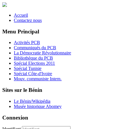
Accueil
Contactez nous
Menu Principal
Activités PCB
Communiqués du PCB
La Démocratie Révolutionnaire
Bibliothèque du PCB
Spécial Elections 2011
Spécial Tunisie
Spécial Côte-d'Ivoire
Mouv. communiste Intern.
Sites sur le Bénin
Le Bénin/Wikipédia
Musée historique Abomey
Connexion
Identifiant