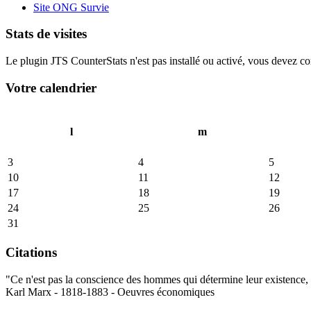
Site ONG Survie
Stats de visites
Le plugin JTS CounterStats n'est pas installé ou activé, vous devez corr
Votre calendrier
l
m
3
4
5
10
11
12
17
18
19
24
25
26
31
Citations
"Ce n'est pas la conscience des hommes qui détermine leur existence, c
Karl Marx - 1818-1883 - Oeuvres économiques