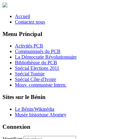
Accueil
Contactez nous
Menu Principal
Activités PCB
Communiqués du PCB
La Démocratie Révolutionnaire
Bibliothèque du PCB
Spécial Elections 2011
Spécial Tunisie
Spécial Côte-d'Ivoire
Mouv. communiste Intern.
Sites sur le Bénin
Le Bénin/Wikipédia
Musée historique Abomey
Connexion
Identifiant