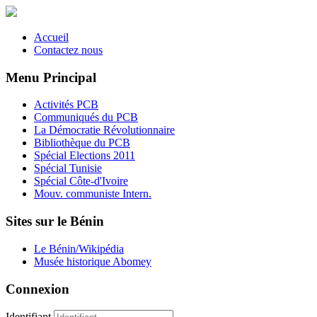
Accueil
Contactez nous
Menu Principal
Activités PCB
Communiqués du PCB
La Démocratie Révolutionnaire
Bibliothèque du PCB
Spécial Elections 2011
Spécial Tunisie
Spécial Côte-d'Ivoire
Mouv. communiste Intern.
Sites sur le Bénin
Le Bénin/Wikipédia
Musée historique Abomey
Connexion
Identifiant