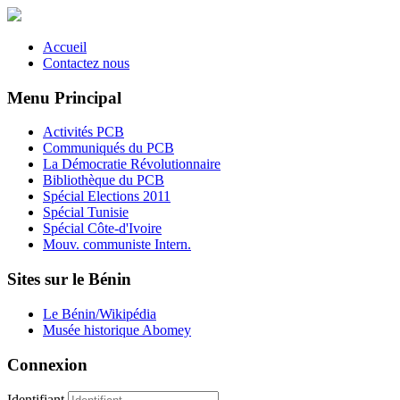
Accueil
Contactez nous
Menu Principal
Activités PCB
Communiqués du PCB
La Démocratie Révolutionnaire
Bibliothèque du PCB
Spécial Elections 2011
Spécial Tunisie
Spécial Côte-d'Ivoire
Mouv. communiste Intern.
Sites sur le Bénin
Le Bénin/Wikipédia
Musée historique Abomey
Connexion
Identifiant