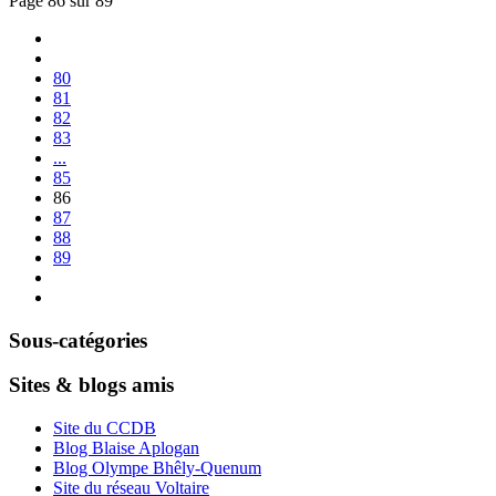
Page 86 sur 89
80
81
82
83
...
85
86
87
88
89
Sous-catégories
Sites & blogs amis
Site du CCDB
Blog Blaise Aplogan
Blog Olympe Bhêly-Quenum
Site du réseau Voltaire