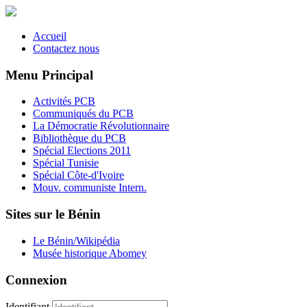
Accueil
Contactez nous
Menu Principal
Activités PCB
Communiqués du PCB
La Démocratie Révolutionnaire
Bibliothèque du PCB
Spécial Elections 2011
Spécial Tunisie
Spécial Côte-d'Ivoire
Mouv. communiste Intern.
Sites sur le Bénin
Le Bénin/Wikipédia
Musée historique Abomey
Connexion
Identifiant