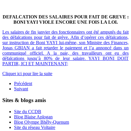
DEFALCATION DES SALAIRES POUR FAIT DE GREVE
:
BONI YAYI VIOLE ENCORE UNE FOIS LA LOI
.
Les salaires de fin janvier des fonctionnaires ont été amputés du fait
des défalcations pour fait de grève. Afin d’opérer ces défalcations,
sur instruction de Boni YAYI lui-même, son Ministre des Finances,
Jonas GBIAN a fait retarder le paiement et l’a annoncé dans un
communiqué officiel. A la paie, des travailleurs ont eu des
défalcations jusqu’à 80% de leur salaire.
YAYI BONI DOIT
PARTIR, ICI ET MAINTENANT;
Cliquer ici pour lire la suite
Précédent
Suivant
Sites & blogs amis
Site du CCDB
Blog Blaise Aplogan
Blog Olympe Bhêly-Quenum
Site du réseau Voltaire