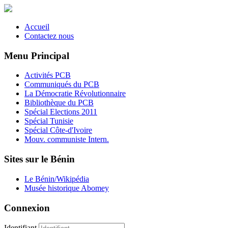
Accueil
Contactez nous
Menu Principal
Activités PCB
Communiqués du PCB
La Démocratie Révolutionnaire
Bibliothèque du PCB
Spécial Elections 2011
Spécial Tunisie
Spécial Côte-d'Ivoire
Mouv. communiste Intern.
Sites sur le Bénin
Le Bénin/Wikipédia
Musée historique Abomey
Connexion
Identifiant