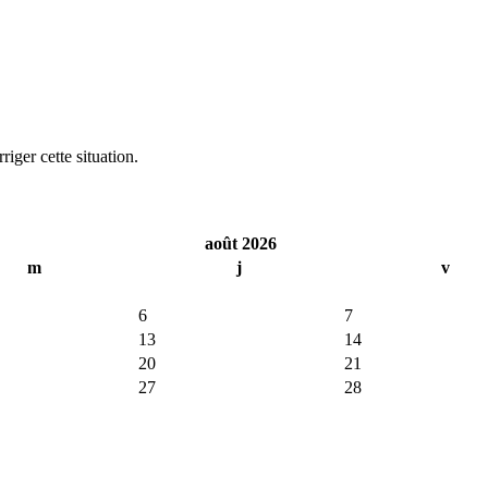
iger cette situation.
août 2026
m
j
v
6
7
13
14
20
21
27
28