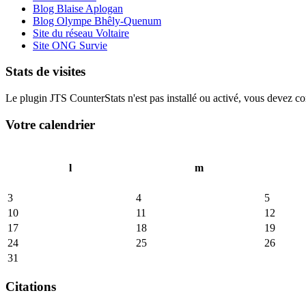
Blog Blaise Aplogan
Blog Olympe Bhêly-Quenum
Site du réseau Voltaire
Site ONG Survie
Stats de visites
Le plugin JTS CounterStats n'est pas installé ou activé, vous devez corr
Votre calendrier
l
m
3
4
5
10
11
12
17
18
19
24
25
26
31
Citations