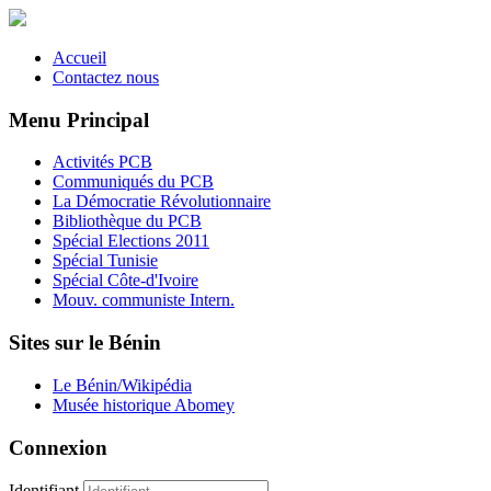
Accueil
Contactez nous
Menu Principal
Activités PCB
Communiqués du PCB
La Démocratie Révolutionnaire
Bibliothèque du PCB
Spécial Elections 2011
Spécial Tunisie
Spécial Côte-d'Ivoire
Mouv. communiste Intern.
Sites sur le Bénin
Le Bénin/Wikipédia
Musée historique Abomey
Connexion
Identifiant