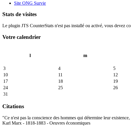
Site ONG Survie
Stats de visites
Le plugin JTS CounterStats n'est pas installé ou activé, vous devez corr
Votre calendrier
l
m
3
4
5
10
11
12
17
18
19
24
25
26
31
Citations
"Ce n'est pas la conscience des hommes qui détermine leur existence, c
Karl Marx - 1818-1883 - Oeuvres économiques