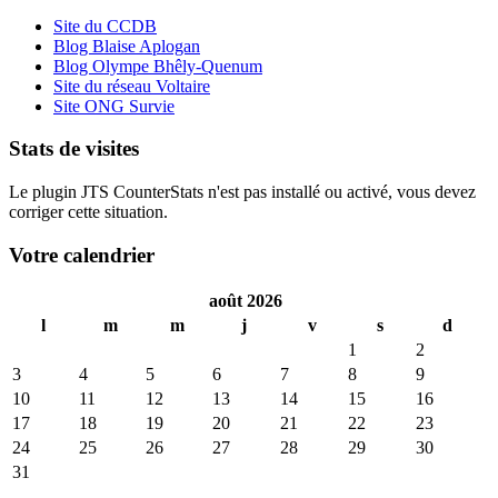
Site du CCDB
Blog Blaise Aplogan
Blog Olympe Bhêly-Quenum
Site du réseau Voltaire
Site ONG Survie
Stats de visites
Le plugin JTS CounterStats n'est pas installé ou activé, vous devez
corriger cette situation.
Votre calendrier
août 2026
l
m
m
j
v
s
d
1
2
3
4
5
6
7
8
9
10
11
12
13
14
15
16
17
18
19
20
21
22
23
24
25
26
27
28
29
30
31