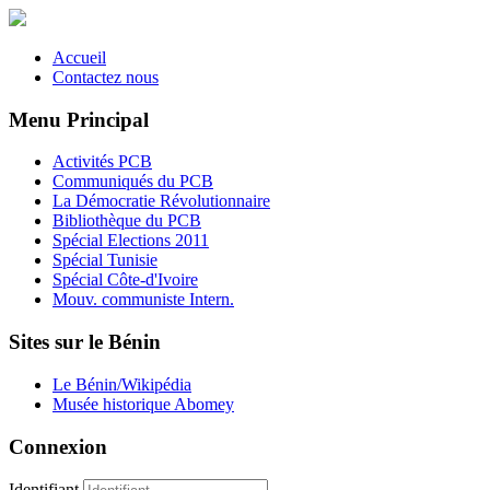
Accueil
Contactez nous
Menu Principal
Activités PCB
Communiqués du PCB
La Démocratie Révolutionnaire
Bibliothèque du PCB
Spécial Elections 2011
Spécial Tunisie
Spécial Côte-d'Ivoire
Mouv. communiste Intern.
Sites sur le Bénin
Le Bénin/Wikipédia
Musée historique Abomey
Connexion
Identifiant