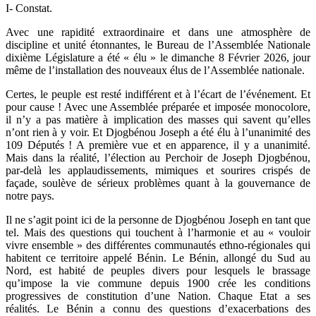
I- Constat.
Avec une rapidité extraordinaire et dans une atmosphère de
discipline et unité étonnantes, le Bureau de l’Assemblée Nationale
dixième Législature a été « élu » le dimanche 8 Février 2026, jour
même de l’installation des nouveaux élus de l’Assemblée nationale.
Certes, le peuple est resté indifférent et à l’écart de l’événement. Et
pour cause ! Avec une Assemblée préparée et imposée monocolore,
il n’y a pas matière à implication des masses qui savent qu’elles
n’ont rien à y voir. Et Djogbénou Joseph a été élu à l’unanimité des
109 Députés ! A première vue et en apparence, il y a unanimité.
Mais dans la réalité, l’élection au Perchoir de Joseph Djogbénou,
par-delà les applaudissements, mimiques et sourires crispés de
façade, soulève de sérieux problèmes quant à la gouvernance de
notre pays.
Il ne s’agit point ici de la personne de Djogbénou Joseph en tant que
tel. Mais des questions qui touchent à l’harmonie et au « vouloir
vivre ensemble » des différentes communautés ethno-régionales qui
habitent ce territoire appelé Bénin. Le Bénin, allongé du Sud au
Nord, est habité de peuples divers pour lesquels le brassage
qu’impose la vie commune depuis 1900 crée les conditions
progressives de constitution d’une Nation. Chaque Etat a ses
réalités. Le Bénin a connu des questions d’exacerbations des