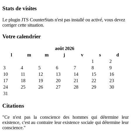
Stats de visites
Le plugin JTS CounterStats n'est pas installé ou activé, vous devez
corriger cette situation.
Votre calendrier
août 2026
l
m
m
j
v
s
d
1
2
3
4
5
6
7
8
9
10
11
12
13
14
15
16
17
18
19
20
21
22
23
24
25
26
27
28
29
30
31
Citations
"Ce n'est pas la conscience des hommes qui détermine leur
existence, c'est au contraire leur existence sociale qui détermine leur
conscience."