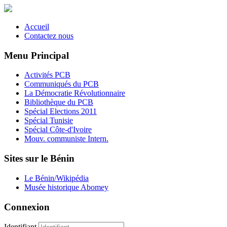
Accueil
Contactez nous
Menu Principal
Activités PCB
Communiqués du PCB
La Démocratie Révolutionnaire
Bibliothèque du PCB
Spécial Elections 2011
Spécial Tunisie
Spécial Côte-d'Ivoire
Mouv. communiste Intern.
Sites sur le Bénin
Le Bénin/Wikipédia
Musée historique Abomey
Connexion
Identifiant