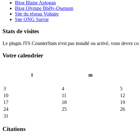
Blog Blaise Aplogan
Blog Olympe Bhêly-Quenum
Site du réseau Voltaire
Site ONG Survie
Stats de visites
Le plugin JTS CounterStats n'est pas installé ou activé, vous devez corr
Votre calendrier
l
m
3
4
5
10
11
12
17
18
19
24
25
26
31
Citations