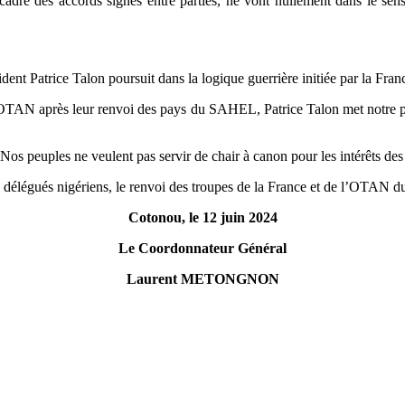
re des accords signés entre parties, ne vont nullement dans le sens 
ésident Patrice Talon poursuit dans la logique guerrière initiée par la
’OTAN après leur renvoi des pays du SAHEL, Patrice Talon met notre pe
 Nos peuples ne veulent pas servir de chair à canon pour les intérêts d
 délégués nigériens, le renvoi des troupes de la France et de l’OTAN du
Cotonou, le 12 juin 2024
Le Coordonnateur Général
Laurent METONGNON