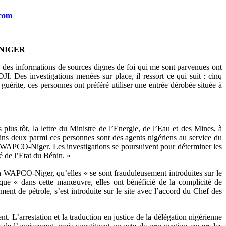
.com
 NIGER
es informations de sources dignes de foi qui me sont parvenues ont
 Des investigations menées sur place, il ressort ce qui suit : cinq
la guérite, ces personnes ont préféré utiliser une entrée dérobée située à
s tôt, la lettre du Ministre de l’Energie, de l’Eau et des Mines, à
moins deux parmi ces personnes sont des agents nigériens au service du
e WAPCO-Niger. Les investigations se poursuivent pour déterminer les
té de l’Etat du Bénin. »
ion WAPCO-Niger, qu’elles « se sont frauduleusement introduites sur le
e « dans cette manœuvre, elles ont bénéficié de la complicité de
t de pétrole, s’est introduite sur le site avec l’accord du Chef des
t. L’arrestation et la traduction en justice de la délégation nigérienne