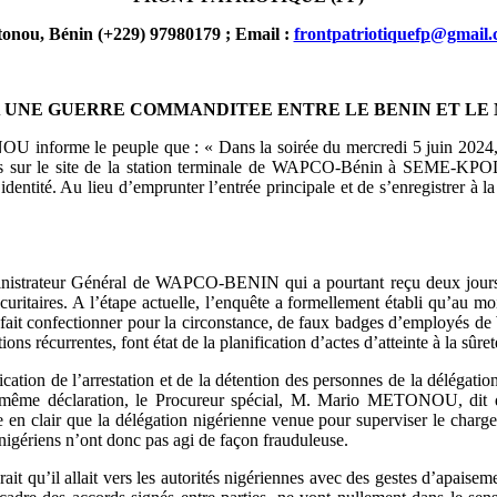
onou, Bénin (+229) 97980179 ; Email :
frontpatriotiquefp@gmail
 UNE GUERRE COMMANDITEE ENTRE LE BENIN ET LE
 informe le peuple que : « Dans la soirée du mercredi 5 juin 2024, d
tes sur le site de la station terminale de WAPCO-Bénin à SEME-KPODJI.
r identité. Au lieu d’emprunter l’entrée principale et de s’enregistrer à 
inistrateur Général de WAPCO-BENIN qui a pourtant reçu deux jours plu
écuritaires. A l’étape actuelle, l’enquête a formellement établi qu’au 
t fait confectionner pour la circonstance, de faux badges d’employés d
ns récurrentes, font état de la planification d’actes d’atteinte à la sûre
ication de l’arrestation et de la détention des personnes de la délégat
a même déclaration, le Procureur spécial, M. Mario METONOU, dit qu
 clair que la délégation nigérienne venue pour superviser le chargemen
gériens n’ont donc pas agi de façon frauduleuse.
it qu’il allait vers les autorités nigériennes avec des gestes d’apaisemen