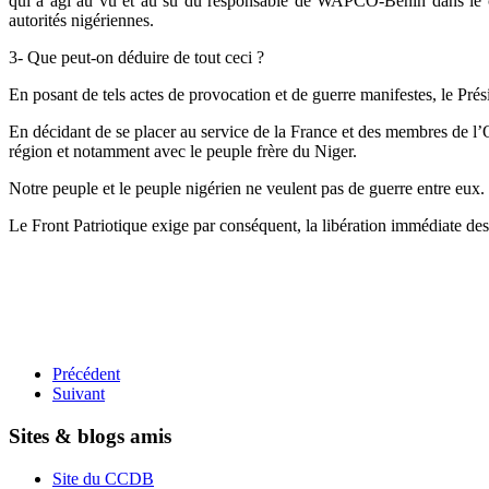
qui a agi au vu et au su du responsable de WAPCO-Bénin dans le cad
autorités nigériennes.
3- Que peut-on déduire de tout ceci ?
En posant de tels actes de provocation et de guerre manifestes, le Pr
En décidant de se placer au service de la France et des membres de l
région et notamment avec le peuple frère du Niger.
Notre peuple et le peuple nigérien ne veulent pas de guerre entre eux.
Le Front Patriotique exige par conséquent, la libération immédiate des
Précédent
Suivant
Sites & blogs amis
Site du CCDB