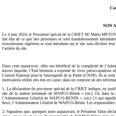
Cot
NON A
Le 6 juin 2024, le Procureur spécial de la CRIET M. Mario METONOU
fait état de ce que des personnes se sont frauduleusement introdui
ressortissants nigériens se sont introduits sur le site sans décliner leu
l’arrière du site.
Dans cette manœuvre, elles ont bénéficié de la complicité de l’Adm
travers laquelle, l’Etat béninois a exprimé de vives préoccupations s
Conseil National pour la Sauvegarde de la Patrie (CNSP). Ils se son
motivations réelles des mis en cause, dans un contexte où des informatio
1- La déclaration du procureur spécial de la CRIET indique, en justif
site de la station terminale de WAPCO-Bénin » (sic). Or, dans l
l’Administrateur Général de WAPCO-BENIN ». (sic) Ce qui signifie en
lieux, l’Administrateur Général de WAPCO-Bénin. Les responsables ni
2- Signalons que, quelques jours auparavant, le Président Talon déclara