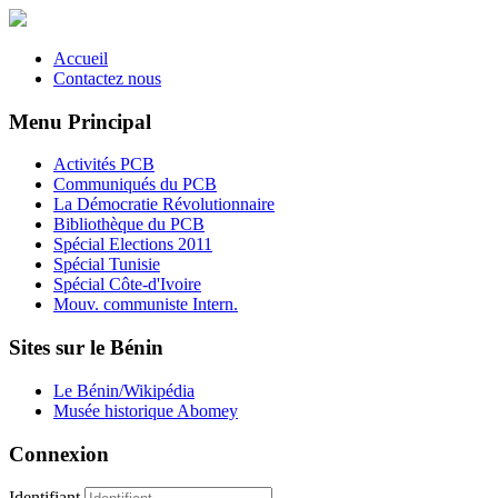
Accueil
Contactez nous
Menu Principal
Activités PCB
Communiqués du PCB
La Démocratie Révolutionnaire
Bibliothèque du PCB
Spécial Elections 2011
Spécial Tunisie
Spécial Côte-d'Ivoire
Mouv. communiste Intern.
Sites sur le Bénin
Le Bénin/Wikipédia
Musée historique Abomey
Connexion
Identifiant