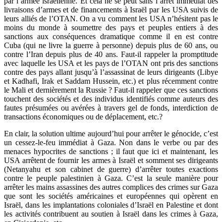
par l’armée israélienne. Et cela ne se peut sans l’arrêt immédiat des
livraisons d’armes et de financements à Israël par les USA suivis de
leurs alliés de l’OTAN. On a vu comment les USA n’hésitent pas le
moins du monde à soumettre des pays et peuples entiers à des
sanctions aux conséquences dramatique comme il en est contre
Cuba (qui ne livre la guerre à personne) depuis plus de 60 ans, ou
contre l’Iran depuis plus de 40 ans. Faut-il rappeler la promptitude
avec laquelle les USA et les pays de l’OTAN ont pris des sanctions
contre des pays allant jusqu’à l’assassinat de leurs dirigeants (Libye
et Kadhafi, Irak et Saddam Hussein, etc.) et plus récemment contre
le Mali et dernièrement la Russie ? Faut-il rappeler que ces sanctions
touchent des sociétés et des individus identifiés comme auteurs des
fautes présumées ou avérées à travers gel de fonds, interdiction de
transactions économiques ou de déplacement, etc.?
En clair, la solution ultime aujourd’hui pour arrêter le génocide, c’est
un cessez-le-feu immédiat à Gaza. Non dans le verbe ou par des
menaces hypocrites de sanctions ; il faut que ici et maintenant, les
USA arrêtent de fournir les armes à Israël et somment ses dirigeants
(Netanyahu et son cabinet de guerre) d’arrêter toutes exactions
contre le peuple palestinien à Gaza. C’est la seule manière pour
arrêter les mains assassines des autres complices des crimes sur Gaza
que sont les sociétés américaines et européennes qui opèrent en
Israël, dans les implantations coloniales d’Israël en Palestine et dont
les activités contribuent au soutien à Israël dans les crimes à Gaza,