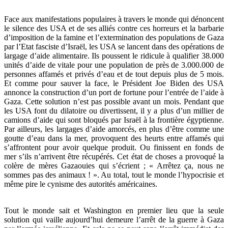
Face aux manifestations populaires à travers le monde qui dénoncent
le silence des USA et de ses alliés contre ces horreurs et la barbarie
d’imposition de la famine et l’extermination des populations de Gaza
par l’Etat fasciste d’Israël, les USA se lancent dans des opérations de
largage d’aide alimentaire. Ils poussent le ridicule à qualifier 38.000
unités d’aide de vitale pour une population de près de 3.000.000 de
personnes affamés et privés d’eau et de tout depuis plus de 5 mois.
Et comme pour sauver la face, le Président Joe Biden des USA
annonce la construction d’un port de fortune pour l’entrée de l’aide à
Gaza. Cette solution n’est pas possible avant un mois. Pendant que
les USA font du dilatoire ou divertissent, il y a plus d’un millier de
camions d’aide qui sont bloqués par Israël à la frontière égyptienne.
Par ailleurs, les largages d’aide amorcés, en plus d’être comme une
goutte d’eau dans la mer, provoquent des heurts entre affamés qui
s’affrontent pour avoir quelque produit. Ou finissent en fonds de
mer s’ils n’arrivent être récupérés. Cet état de choses a provoqué la
colère de mères Gazaouies qui s’écrient ; « Arrêtez ça, nous ne
sommes pas des animaux ! ». Au total, tout le monde l’hypocrisie et
même pire le cynisme des autorités américaines.
Tout le monde sait et Washington en premier lieu que la seule
solution qui vaille aujourd’hui demeure l’arrêt de la guerre à Gaza