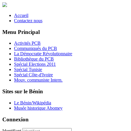
Accueil
Contactez nous
Menu Principal
Activités PCB
Communiqués du PCB
La Démocratie Révolutionnaire
Bibliothèque du PCB
Spécial Elections 2011
Spécial Tunisie
Spécial Côte-d'Ivoire
Mouv. communiste Intern.
Sites sur le Bénin
Le Bénin/Wikipédia
Musée historique Abomey
Connexion
Identifiant