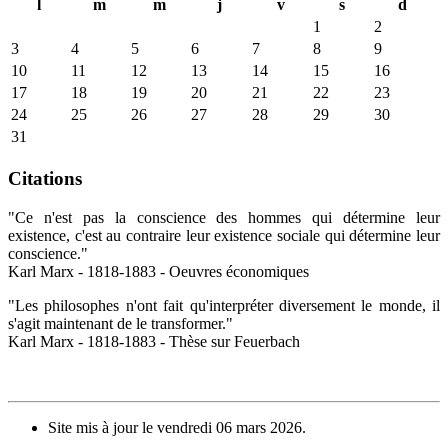
l
m
m
j
v
s
d
1
2
3
4
5
6
7
8
9
10
11
12
13
14
15
16
17
18
19
20
21
22
23
24
25
26
27
28
29
30
31
Citations
"Ce n'est pas la conscience des hommes qui détermine leur
existence, c'est au contraire leur existence sociale qui détermine leur
conscience."
Karl Marx - 1818-1883 - Oeuvres économiques
"Les philosophes n'ont fait qu'interpréter diversement le monde, il
s'agit maintenant de le transformer."
Karl Marx - 1818-1883 - Thèse sur Feuerbach
Site mis à jour le vendredi 06 mars 2026.