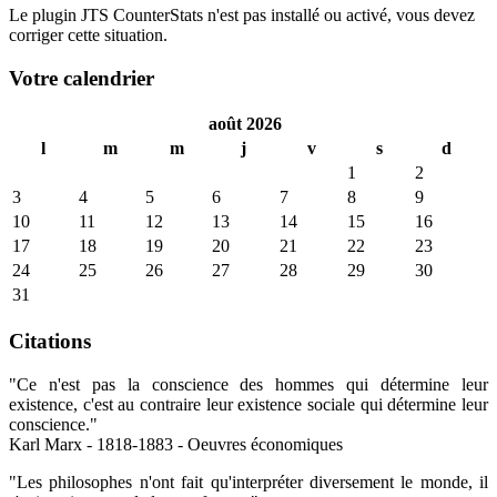
Le plugin JTS CounterStats n'est pas installé ou activé, vous devez
corriger cette situation.
Votre calendrier
août 2026
l
m
m
j
v
s
d
1
2
3
4
5
6
7
8
9
10
11
12
13
14
15
16
17
18
19
20
21
22
23
24
25
26
27
28
29
30
31
Citations
"Ce n'est pas la conscience des hommes qui détermine leur
existence, c'est au contraire leur existence sociale qui détermine leur
conscience."
Karl Marx - 1818-1883 - Oeuvres économiques
"Les philosophes n'ont fait qu'interpréter diversement le monde, il