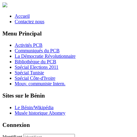
Accueil
Contactez nous
Menu Principal
Activités PCB
Communiqués du PCB
La Démocratie Révolutionnaire
Bibliothèque du PCB
Spécial Elections 2011
Spécial Tunisie
Spécial Côte-d'Ivoire
Mouv. communiste Intern.
Sites sur le Bénin
Le Bénin/Wikipédia
Musée historique Abomey
Connexion
Identifiant