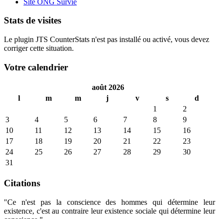
Site ONG Survie
Stats de visites
Le plugin JTS CounterStats n'est pas installé ou activé, vous devez
corriger cette situation.
Votre calendrier
août 2026
l
m
m
j
v
s
d
1
2
3
4
5
6
7
8
9
10
11
12
13
14
15
16
17
18
19
20
21
22
23
24
25
26
27
28
29
30
31
Citations
"Ce n'est pas la conscience des hommes qui détermine leur
existence, c'est au contraire leur existence sociale qui détermine leur