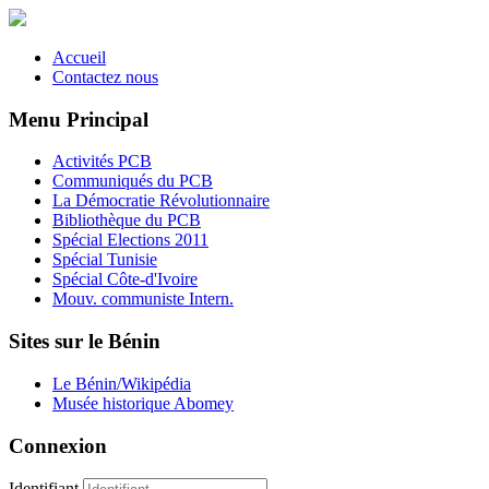
Accueil
Contactez nous
Menu Principal
Activités PCB
Communiqués du PCB
La Démocratie Révolutionnaire
Bibliothèque du PCB
Spécial Elections 2011
Spécial Tunisie
Spécial Côte-d'Ivoire
Mouv. communiste Intern.
Sites sur le Bénin
Le Bénin/Wikipédia
Musée historique Abomey
Connexion
Identifiant