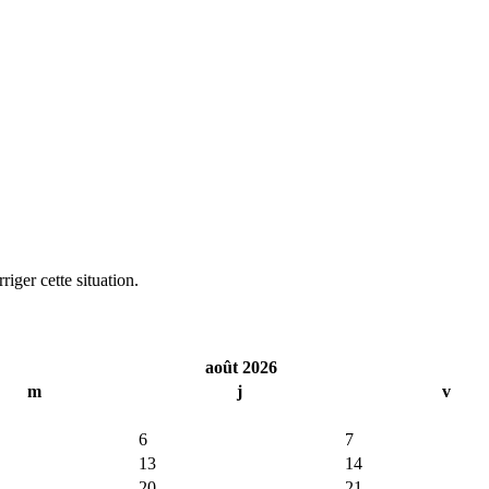
iger cette situation.
août 2026
m
j
v
6
7
13
14
20
21