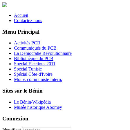
Accueil
Contactez nous
Menu Principal
Activités PCB
Communiqués du PCB
La Démocratie Révolutionnaire
Bibliothèque du PCB
Spécial Elections 2011
Spécial Tunisie
Spécial Côte-d'Ivoire
Mouv. communiste Intern.
Sites sur le Bénin
Le Bénin/Wikipédia
Musée historique Abomey
Connexion
Identifiant