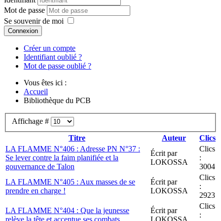
Mot de passe
Se souvenir de moi
Connexion
Créer un compte
Identifiant oublié ?
Mot de passe oublié ?
Vous êtes ici :
Accueil
Bibliothèque du PCB
Affichage #
Titre
Auteur
Clics
LA FLAMME N°406 : Adresse PN N°37 :
Clics
Écrit par
Se lever contre la faim planifiée et la
:
LOKOSSA
gouvernance de Talon
3004
Clics
LA FLAMME N°405 : Aux masses de se
Écrit par
:
prendre en charge !
LOKOSSA
2923
Clics
LA FLAMME N°404 : Que la jeunesse
Écrit par
:
relève la tête et accentue ses combats.
LOKOSSA