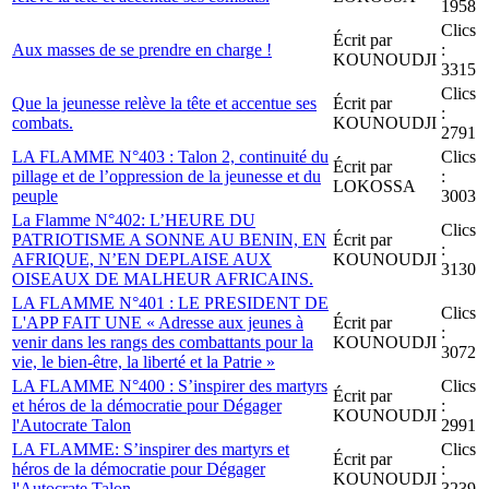
1958
Clics
Écrit par
Aux masses de se prendre en charge !
:
KOUNOUDJI
3315
Clics
Que la jeunesse relève la tête et accentue ses
Écrit par
:
combats.
KOUNOUDJI
2791
LA FLAMME N°403 : Talon 2, continuité du
Clics
Écrit par
pillage et de l’oppression de la jeunesse et du
:
LOKOSSA
peuple
3003
La Flamme N°402: L’HEURE DU
Clics
PATRIOTISME A SONNE AU BENIN, EN
Écrit par
:
AFRIQUE, N’EN DEPLAISE AUX
KOUNOUDJI
3130
OISEAUX DE MALHEUR AFRICAINS.
LA FLAMME N°401 : LE PRESIDENT DE
Clics
L'APP FAIT UNE « Adresse aux jeunes à
Écrit par
:
venir dans les rangs des combattants pour la
KOUNOUDJI
3072
vie, le bien-être, la liberté et la Patrie »
LA FLAMME N°400 : S’inspirer des martyrs
Clics
Écrit par
et héros de la démocratie pour Dégager
:
KOUNOUDJI
l'Autocrate Talon
2991
LA FLAMME: S’inspirer des martyrs et
Clics
Écrit par
héros de la démocratie pour Dégager
:
KOUNOUDJI
l'Autocrate Talon
3239