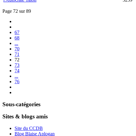
Page 72 sur 89
67
68
...
70
71
72
73
74
...
76
Sous-catégories
Sites & blogs amis
Site du CCDB
Blog Blaise Aplogan