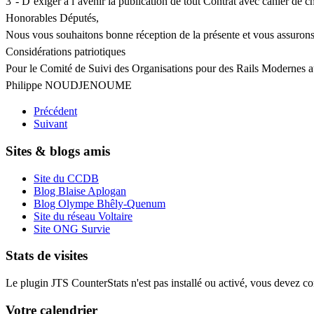
3°- D’exiger à l’avenir la publication de tout Contrat avec cahier de ch
Honorables Députés,
Nous vous souhaitons bonne réception de la présente et vous assurons q
Considérations patriotiques
Pour le Comité de Suivi des Organisations pour des Rails Modernes 
Philippe NOUDJENOUME
Précédent
Suivant
Sites & blogs amis
Site du CCDB
Blog Blaise Aplogan
Blog Olympe Bhêly-Quenum
Site du réseau Voltaire
Site ONG Survie
Stats de visites
Le plugin JTS CounterStats n'est pas installé ou activé, vous devez corr
Votre calendrier