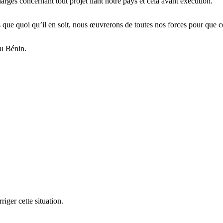
arges concernant tout projet liant notre pays et cela avant exécution.
ue quoi qu’il en soit, nous œuvrerons de toutes nos forces pour que ce f
au Bénin.
iger cette situation.