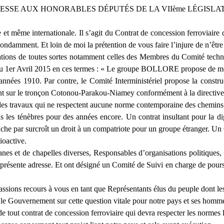
ESSE AUX HONORABLES DÉPUTÉS DE LA VIIème LÉGISLA
et même internationale. Il s’agit du Contrat de concession ferroviaire
ndamment. Et loin de moi la prétention de vous faire l’injure de n’être 
stations de toutes sortes notamment celles des Membres du Comité tech
 1er Avril 2015 en ces termes : « Le groupe BOLLORE propose de mettr
nnées 1910. Par contre, le Comité Interministériel propose la construc
tement sur le tronçon Cotonou-Parakou-Niamey conformément à la di
s travaux qui ne respectent aucune norme contemporaine des chemins 
ns les ténèbres pour des années encore. Un contrat insultant pour la d
che par surcroît un droit à un compatriote pour un groupe étranger. Un 
ioactive.
anes et de chapelles diverses, Responsables d’organisations politiques, 
la présente adresse. Et ont désigné un Comité de Suivi en charge de pou
ssions recours à vous en tant que Représentants élus du peuple dont le
ler le Gouvernement sur cette question vitale pour notre pays et ses homm
 de tout contrat de concession ferroviaire qui devra respecter les normes