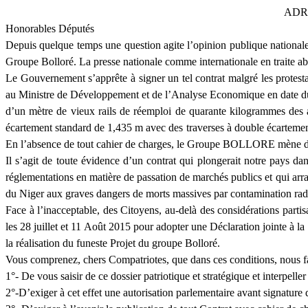
ADR
Honorables Députés
Depuis quelque temps une question agite l’opinion publique nationale 
Groupe Bolloré. La presse nationale comme internationale en traite abo
Le Gouvernement s’apprête à signer un tel contrat malgré les prote
au Ministre de Développement et de l’Analyse Economique en date du
d’un mètre de vieux rails de réemploi de quarante kilogrammes des a
écartement standard de 1,435 m avec des traverses à double écar
En l’absence de tout cahier de charges, le Groupe BOLLORE mène de
Il s’agit de toute évidence d’un contrat qui plongerait notre pays da
réglementations en matière de passation de marchés publics et qui arra
du Niger aux graves dangers de morts massives par contamination rad
Face à l’inacceptable, des Citoyens, au-delà des considérations partis
les 28 juillet et 11 Août 2015 pour adopter une Déclaration jointe à 
la réalisation du funeste Projet du groupe Bolloré.
Vous comprenez, chers Compatriotes, que dans ces conditions, nous fa
1°- De vous saisir de ce dossier patriotique et stratégique et interpel
2°-D’exiger à cet effet une autorisation parlementaire avant signature