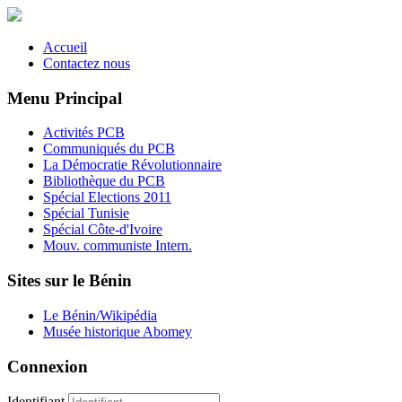
Accueil
Contactez nous
Menu Principal
Activités PCB
Communiqués du PCB
La Démocratie Révolutionnaire
Bibliothèque du PCB
Spécial Elections 2011
Spécial Tunisie
Spécial Côte-d'Ivoire
Mouv. communiste Intern.
Sites sur le Bénin
Le Bénin/Wikipédia
Musée historique Abomey
Connexion
Identifiant