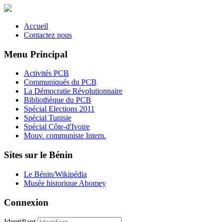
Accueil
Contactez nous
Menu Principal
Activités PCB
Communiqués du PCB
La Démocratie Révolutionnaire
Bibliothèque du PCB
Spécial Elections 2011
Spécial Tunisie
Spécial Côte-d'Ivoire
Mouv. communiste Intern.
Sites sur le Bénin
Le Bénin/Wikipédia
Musée historique Abomey
Connexion
Identifiant