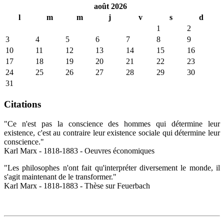
août 2026
l
m
m
j
v
s
d
1
2
3
4
5
6
7
8
9
10
11
12
13
14
15
16
17
18
19
20
21
22
23
24
25
26
27
28
29
30
31
Citations
"Ce n'est pas la conscience des hommes qui détermine leur
existence, c'est au contraire leur existence sociale qui détermine leur
conscience."
Karl Marx - 1818-1883 - Oeuvres économiques
"Les philosophes n'ont fait qu'interpréter diversement le monde, il
s'agit maintenant de le transformer."
Karl Marx - 1818-1883 - Thèse sur Feuerbach