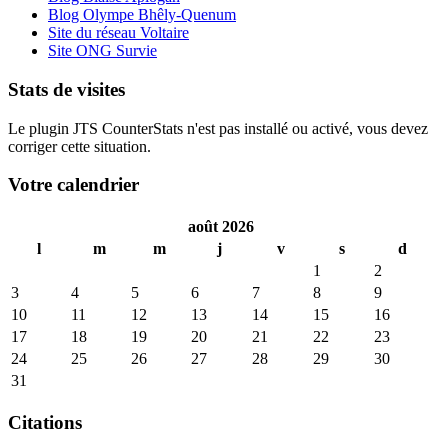
Blog Olympe Bhêly-Quenum
Site du réseau Voltaire
Site ONG Survie
Stats de visites
Le plugin JTS CounterStats n'est pas installé ou activé, vous devez
corriger cette situation.
Votre calendrier
août 2026
l
m
m
j
v
s
d
1
2
3
4
5
6
7
8
9
10
11
12
13
14
15
16
17
18
19
20
21
22
23
24
25
26
27
28
29
30
31
Citations