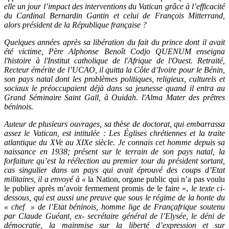
elle un jour l’impact des interventions du Vatican grâce à l’efficacité
du Cardinal Bernardin Gantin et celui de François Mitterrand,
alors président de la République française ?
Quelques années après sa libération du fait du prince dont il avait
été victime,
Père Alphonse Benoît Codjo QUENUM enseigna
l'histoire à l'Institut catholique de l'Afrique de l'Ouest. Retraité,
Recteur émérite de l’UCAO, il quitta la Côte d’Ivoire pour le Bénin,
son pays natal dont les problèmes politiques, religieux, culturels et
sociaux le préoccupaient déjà dans sa jeunesse quand il entra au
Grand Séminaire Saint Gall, à Ouidah. l'Alma Mater des prêtres
béninois.
Auteur de plusieurs ouvrages, sa thèse de doctorat, qui embarrassa
assez le Vatican, est intitulée : Les Églises chrétiennes et la traite
atlantique du XVe au XIXe siècle. Je connais cet homme depuis sa
naissance en 1938; présent sur le terrain de son pays natal, la
forfaiture qu’est la réélection au premier tour du président sortant,
cas singulier dans un pays qui avait éprouvé des coups d’Etat
militaires, il a envoyé à «
la
Nation, organe public qui n’a pas voulu
le publier après m’avoir fermement promis de le faire »,
le texte ci-
dessous, qui est aussi une preuve que
s
ous le régime de la honte du
« chef » de l’Etat béninois, homme lige de Françafrique soutenu
par Claude Guéant, ex- secrétaire général de l’Elysée, le déni de
démocratie, la mainmise sur la liberté d’expression et sur