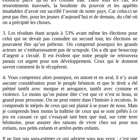
ressentiments inavoués, la boulimie du pouvoir et les appétits
insatiables d’avoir ont sacrifié l’avenir de notre pays. Car celui-ci ne
peut pas être, pour les jeunes d’aujourd’hui et de demain, du côté où
on a précipité les choses.
3. Les résultats étant acquis à 53% avant même les élections pour
celui qui ne devait pas connaître un second tour, les élections ne
pouvaient être qu’un prétexte. On comprend pourquoi les grands
acteurs ne s’embarrassaient pas de scrupule. On a dit que beaucoup
d’argent a circulé. Il est évident que notre peuple ne retrouvera
jamais cet argent pour son développement. Ceux qui le donnent
savent comment ils le récupèrent.
4. Vous comprenez alors pourquoi, en amont et en aval, il n’y avait
aucune considération pour le peuple béninois et que le droit a été
piétiné tantôt avec morgue et arrogance, tantôt avec cynisme et
violence. Le moins qu’on puisse dire c’est que ce n’est ni beau, ni
grand pour personne. On ne peut entrer dans l’histoire à reculons. Je
comprends le mépris de ceux qui ont plaisir à se jouer de nous. Mais
je comprends bien moins la traîtrise de ceux qui se sont prêtés à ce
jeu en cassant ce qui s’essayait tant bien que mal, sur cette terre
béninoise, pour assurer des raisons de vivre chez soi pour nos
enfants, nos petits enfants et arrière-petits enfants.
Il ne faut pas sous-estimer ce qui advient sous nos yeux : c’est une