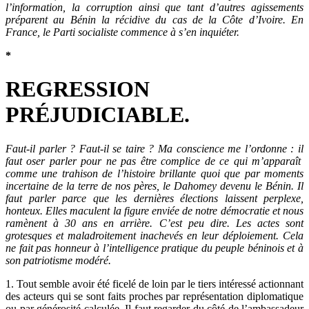
l’information, la corruption ainsi que tant d’autres agissements
préparent au Bénin la récidive du cas de la Côte d’Ivoire. En
France, le Parti socialiste commence à s’en inquiéter.
*
REGRESSION
PRÉJUDICIABLE.
Faut-il parler ? Faut-il se taire ? Ma conscience me l’ordonne : il
faut oser parler pour ne pas être complice de ce qui m’apparaît
comme une trahison de l’histoire brillante quoi que par moments
incertaine de la terre de nos pères, le Dahomey devenu le Bénin. Il
faut parler parce que les dernières élections laissent perplexe,
honteux. Elles maculent la figure enviée de notre démocratie et nous
ramènent à 30 ans en arrière. C’est peu dire. Les actes sont
grotesques et maladroitement inachevés en leur déploiement. Cela
ne fait pas honneur à l’intelligence pratique du peuple béninois et à
son patriotisme modéré.
1. Tout semble avoir été ficelé de loin par le tiers intéressé actionnant
des acteurs qui se sont faits proches par représentation diplomatique
ou par générosité calculée. Il faut regarder du côté de l’ambassadeur