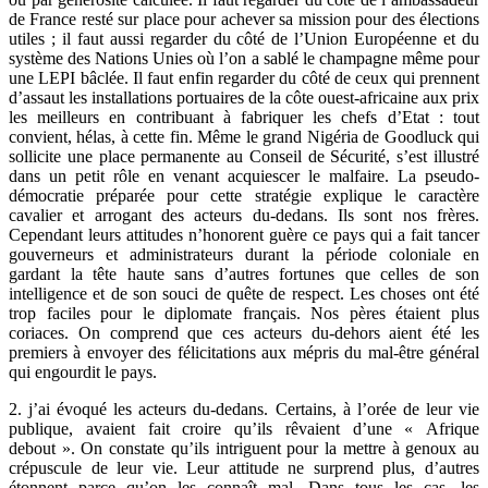
de France resté sur place pour achever sa mission pour des élections
utiles ; il faut aussi regarder du côté de l’Union Européenne et du
système des Nations Unies où l’on a sablé le champagne même pour
une LEPI bâclée. Il faut enfin regarder du côté de ceux qui prennent
d’assaut les installations portuaires de la côte ouest-africaine aux prix
les meilleurs en contribuant à fabriquer les chefs d’Etat : tout
convient, hélas, à cette fin. Même le grand Nigéria de Goodluck qui
sollicite une place permanente au Conseil de Sécurité, s’est illustré
dans un petit rôle en venant acquiescer le malfaire. La pseudo-
démocratie préparée pour cette stratégie explique le caractère
cavalier et arrogant des acteurs du-dedans. Ils sont nos frères.
Cependant leurs attitudes n’honorent guère ce pays qui a fait tancer
gouverneurs et administrateurs durant la période coloniale en
gardant la tête haute sans d’autres fortunes que celles de son
intelligence et de son souci de quête de respect. Les choses ont été
trop faciles pour le diplomate français. Nos pères étaient plus
coriaces. On comprend que ces acteurs du-dehors aient été les
premiers à envoyer des félicitations aux mépris du mal-être général
qui engourdit le pays.
2. j’ai évoqué les acteurs du-dedans. Certains, à l’orée de leur vie
publique, avaient fait croire qu’ils rêvaient d’une « Afrique
debout ». On constate qu’ils intriguent pour la mettre à genoux au
crépuscule de leur vie. Leur attitude ne surprend plus, d’autres
étonnent parce qu’on les connaît mal. Dans tous les cas, les