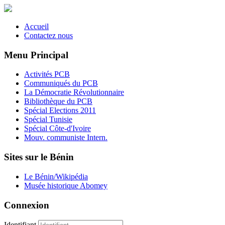
Accueil
Contactez nous
Menu Principal
Activités PCB
Communiqués du PCB
La Démocratie Révolutionnaire
Bibliothèque du PCB
Spécial Elections 2011
Spécial Tunisie
Spécial Côte-d'Ivoire
Mouv. communiste Intern.
Sites sur le Bénin
Le Bénin/Wikipédia
Musée historique Abomey
Connexion
Identifiant