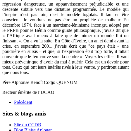
régression dangereuse, un appauvrissement préjudiciable et une
descente subtile vers une dictature programmée. Le modèle qui
l’inspire n’est pas loin, c’est le modèle togolais. Il faut en être
conscient. Je voudrais ne pas être un prophète de malheur. En
décembre 1974, face à un marxisme-léninisme incongru adopté par
le PRPB pour le Bénin comme guide philosophique, j’avais dit que
« l’Afrique avait mieux à faire que de mimer un monde fini ou
finissant ». On a vu la suite. En Côte d’Ivoire, un an et demi avant la
crise, en septembre 2001, j’avais écrit que "ce pays était « une
poudrière en sursis » et que, si l’expression était trop forte, il fallait
convenir que le feu couve sous la cendre ». Voyez les effets. Il vaut
mieux prévenir que d’avoir du mal à guérir. Cela est un devoir pour
tous. Ceux qui ont leurs intérêts rivés à leur ventre, y perdront autant
que nous tous.
Père Alphonse Benoît Codjo QUENUM
Recteur émérite de l’UCAO
Précédent
Sites & blogs amis
Site du CCDB
Blog Blaise Aplogan