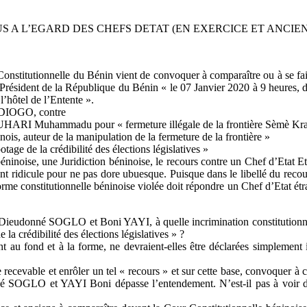
 A L’EGARD DES CHEFS DETAT (EN EXERCICE ET ANCIENS
stitutionnelle du Bénin vient de convoquer à comparaître ou à se faire
dent de la République du Bénin « le 07 Janvier 2020 à 9 heures, dans
l’hôtel de l’Entente ».
in DIOGO, contre
t BUHARI Muhammadu pour « fermeture illégale de la frontière Sèmè Kr
is, auteur de la manipulation de la fermeture de la frontière »
ge de la crédibilité des élections législatives »
béninoise, une Juridiction béninoise, le recours contre un Chef d’Etat E
ent ridicule pour ne pas dore ubuesque. Puisque dans le libellé du reco
rme constitutionnelle béninoise violée doit répondre un Chef d’Etat étran
Dieudonné SOGLO et Boni YAYI, à quelle incrimination constitutionne
 la crédibilité des élections législatives » ?
t au fond et à la forme, ne devraient-elles être déclarées simplement 
 recevable et enrôler un tel « recours » et sur cette base, convoquer à 
né SOGLO et YAYI Boni dépasse l’entendement. N’est-il pas à voir de