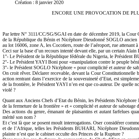
Création : 8 janvier 2020
ENCORE UNE PROVOCATION DE PLUS
Par lettre N° 3111/CC/SG/SGAI en date de décembre 2019, la Cour Con
de la République du Bénin et Nicéphore Dieudonné SOGLO ancien Prési
au lot 16006, zone A, les Cocotiers, route de l’aéroport, rue attenant à 
Ceci sur la base d’un recours intenté devant elle, par un certain Ala
1°- Le Président de la République fédérale du Nigeria, le Présiden
2°- Le Président YAYI Boni pour «manipulation contre le peuple bénino
3°- le Président SOGLO Nicéphore « pour complicité et auteur de sabota
On croit rêver. Déclarer recevable, devant la Cour Constitutionnelle 
action rentrant dans l’exercice de la souveraineté d’Etat, est simplem
de la frontière, le Président YAYI n’en est que co-auteur. De quelle no
violé ?
Quant aux Anciens Chefs d’Etat du Bénin, les Présidents Nicéphore 
de la fermeture de la frontière » et « complicité et auteur de sabotage de
Des actions du genre, émanant de plaisantins et autant farfelues quan
mérité son nom ?
Et c’est là que se posent moult interrogations. Oser considérer comme
et de l’Afrique, telles les Présidents BUHARI, Nicéphore Dieudon
plainte n’est que le cabinet occulte des Princes de la Rupture ?