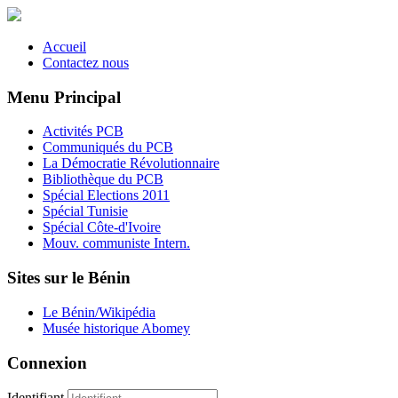
Accueil
Contactez nous
Menu Principal
Activités PCB
Communiqués du PCB
La Démocratie Révolutionnaire
Bibliothèque du PCB
Spécial Elections 2011
Spécial Tunisie
Spécial Côte-d'Ivoire
Mouv. communiste Intern.
Sites sur le Bénin
Le Bénin/Wikipédia
Musée historique Abomey
Connexion
Identifiant