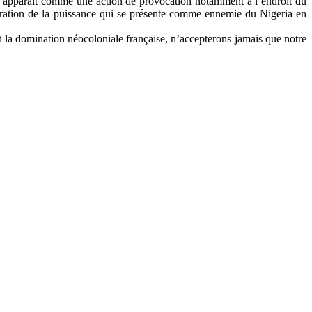
se apparaît comme une action de provocation notamment à l’endroit du
spiration de la puissance qui se présente comme ennemie du Nigeria en
t la domination néocoloniale française, n’accepterons jamais que notre