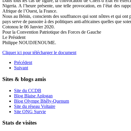
Dans tous les cas de figure, la convocation de Chefs d’Etat en exer
Nigeria. A l’heure présente, une telle provocation, en l’état des ra
Afrique de l’Ouest, la France.
Nous au Bénin, conscients des souffrances qui sont nôtres et qui ont 
pays serve de passoire à des politiques anti-africaines quelles que soie
Cotonou le 06 Janvier 2020.
Pour la Convention Patriotique des Forces de Gauche
Le Président
Philippe NOUDJENOUME.
Cliquer ici pour télécharger le document
Précédent
Suivant
Sites & blogs amis
Site du CCDB
Blog Blaise Aplogan
Blog Olympe Bhêly-Quenum
Site du réseau Voltaire
Site ONG Survie
Stats de visites