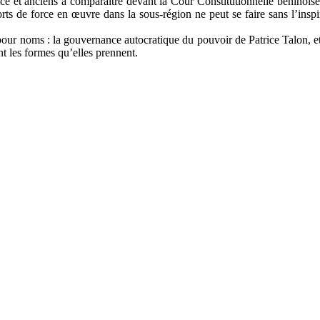
cice et anciens à comparaître devant la Cour Constitutionnelle béninoi
pports de force en œuvre dans la sous-région ne peut se faire sans l’in
pour noms : la gouvernance autocratique du pouvoir de Patrice Talon, e
nt les formes qu’elles prennent.