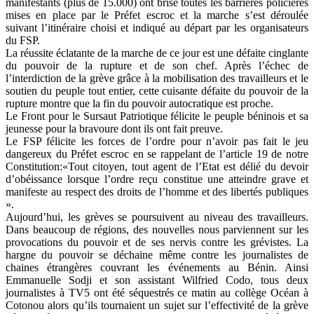
manifestants (plus de 15.000) ont brisé toutes les barrières policières
mises en place par le Préfet escroc et la marche s’est déroulée
suivant l’itinéraire choisi et indiqué au départ par les organisateurs
du FSP.
La réussite éclatante de la marche de ce jour est une défaite cinglante
du pouvoir de la rupture et de son chef. Après l’échec de
l’interdiction de la grève grâce à la mobilisation des travailleurs et le
soutien du peuple tout entier, cette cuisante défaite du pouvoir de la
rupture montre que la fin du pouvoir autocratique est proche.
Le Front pour le Sursaut Patriotique félicite le peuple béninois et sa
jeunesse pour la bravoure dont ils ont fait preuve.
Le FSP félicite les forces de l’ordre pour n’avoir pas fait le jeu
dangereux du Préfet escroc en se rappelant de l’article 19 de notre
Constitution:«Tout citoyen, tout agent de l’Etat est délié du devoir
d’obéissance lorsque l’ordre reçu constitue une atteindre grave et
manifeste au respect des droits de l’homme et des libertés publiques
».
Aujourd’hui, les grèves se poursuivent au niveau des travailleurs.
Dans beaucoup de régions, des nouvelles nous parviennent sur les
provocations du pouvoir et de ses nervis contre les grévistes. La
hargne du pouvoir se déchaine même contre les journalistes de
chaines étrangères couvrant les événements au Bénin. Ainsi
Emmanuelle Sodji et son assistant Wilfried Codo, tous deux
journalistes à TV5 ont été séquestrés ce matin au collège Océan à
Cotonou alors qu’ils tournaient un sujet sur l’effectivité de la grève