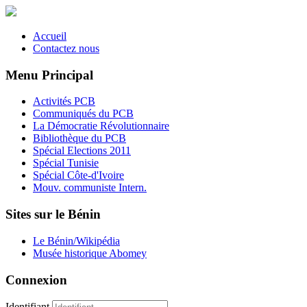
Accueil
Contactez nous
Menu Principal
Activités PCB
Communiqués du PCB
La Démocratie Révolutionnaire
Bibliothèque du PCB
Spécial Elections 2011
Spécial Tunisie
Spécial Côte-d'Ivoire
Mouv. communiste Intern.
Sites sur le Bénin
Le Bénin/Wikipédia
Musée historique Abomey
Connexion
Identifiant