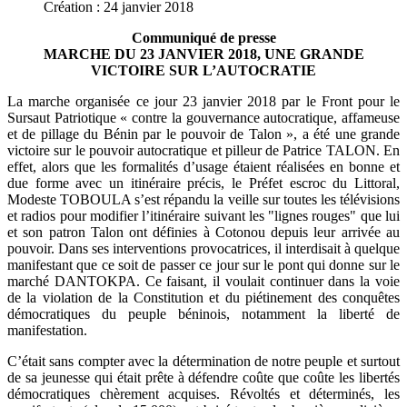
Création : 24 janvier 2018
Communiqué de presse
MARCHE DU 23 JANVIER 2018, UNE GRANDE
VICTOIRE SUR L’AUTOCRATIE
La marche organisée ce jour 23 janvier 2018 par le Front pour le
Sursaut Patriotique « contre la gouvernance autocratique, affameuse
et de pillage du Bénin par le pouvoir de Talon », a été une grande
victoire sur le pouvoir autocratique et pilleur de Patrice TALON. En
effet, alors que les formalités d’usage étaient réalisées en bonne et
due forme avec un itinéraire précis, le Préfet escroc du Littoral,
Modeste TOBOULA s’est répandu la veille sur toutes les télévisions
et radios pour modifier l’itinéraire suivant les "lignes rouges" que lui
et son patron Talon ont définies à Cotonou depuis leur arrivée au
pouvoir. Dans ses interventions provocatrices, il interdisait à quelque
manifestant que ce soit de passer ce jour sur le pont qui donne sur le
marché DANTOKPA. Ce faisant, il voulait continuer dans la voie
de la violation de la Constitution et du piétinement des conquêtes
démocratiques du peuple béninois, notamment la liberté de
manifestation.
C’était sans compter avec la détermination de notre peuple et surtout
de sa jeunesse qui était prête à défendre coûte que coûte les libertés
démocratiques chèrement acquises. Révoltés et déterminés, les