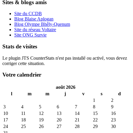
Sites & blogs amis
Site du CCDB
Blog Blaise Aplogan
Blog Olympe Bhêly-Quenum
Site du réseau Voltaire
Site ONG Survie
Stats de visites
Le plugin JTS CounterStats n'est pas installé ou activé, vous devez
corriger cette situation.
Votre calendrier
août 2026
l
m
m
j
v
s
d
1
2
3
4
5
6
7
8
9
10
11
12
13
14
15
16
17
18
19
20
21
22
23
24
25
26
27
28
29
30
31