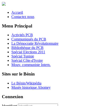
Accueil
Contactez nous
Menu Principal
Activités PCB
Communiqués du PCB
La Démocratie Révolutionnaire
Bibliothèque du PCB
Spécial Elections 2011
Spécial Tunisie
Spécial Côte-d'Ivoire
Mouv. communiste Intern.
Sites sur le Bénin
Le Bénin/Wikipédia
Musée historique Abomey
Connexion
Identifiant