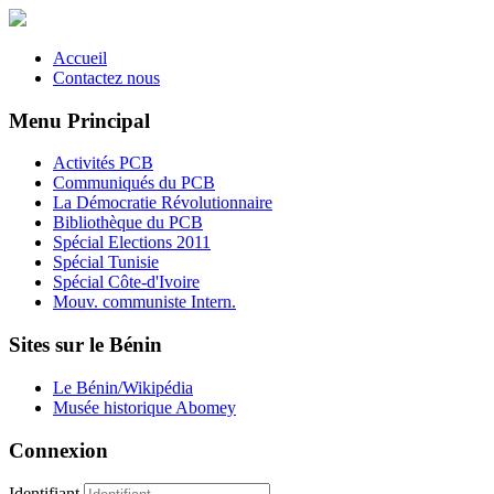
Accueil
Contactez nous
Menu Principal
Activités PCB
Communiqués du PCB
La Démocratie Révolutionnaire
Bibliothèque du PCB
Spécial Elections 2011
Spécial Tunisie
Spécial Côte-d'Ivoire
Mouv. communiste Intern.
Sites sur le Bénin
Le Bénin/Wikipédia
Musée historique Abomey
Connexion
Identifiant