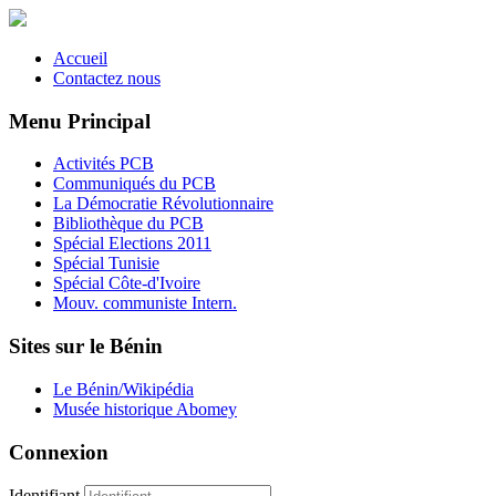
Accueil
Contactez nous
Menu Principal
Activités PCB
Communiqués du PCB
La Démocratie Révolutionnaire
Bibliothèque du PCB
Spécial Elections 2011
Spécial Tunisie
Spécial Côte-d'Ivoire
Mouv. communiste Intern.
Sites sur le Bénin
Le Bénin/Wikipédia
Musée historique Abomey
Connexion
Identifiant