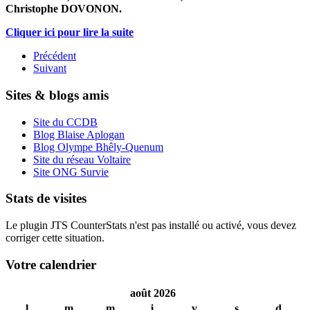
Christophe DOVONON.
Cliquer ici pour lire la suite
Précédent
Suivant
Sites & blogs amis
Site du CCDB
Blog Blaise Aplogan
Blog Olympe Bhêly-Quenum
Site du réseau Voltaire
Site ONG Survie
Stats de visites
Le plugin JTS CounterStats n'est pas installé ou activé, vous devez
corriger cette situation.
Votre calendrier
août 2026
l
m
m
j
v
s
d