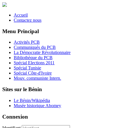
Accueil
Contactez nous
Menu Principal
Activités PCB
Communiqués du PCB
La Démocratie Révolutionnaire
Bibliothèque du PCB
Spécial Elections 2011
Spécial Tunisie
Spécial Côte-d'Ivoire
Mouv. communiste Intern.
Sites sur le Bénin
Le Bénin/Wikipédia
Musée historique Abomey
Connexion
Identifiant