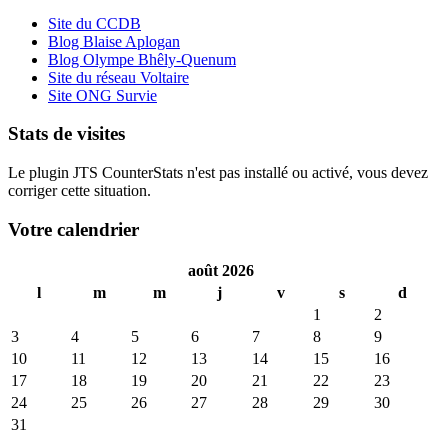
Site du CCDB
Blog Blaise Aplogan
Blog Olympe Bhêly-Quenum
Site du réseau Voltaire
Site ONG Survie
Stats de visites
Le plugin JTS CounterStats n'est pas installé ou activé, vous devez
corriger cette situation.
Votre calendrier
août 2026
l
m
m
j
v
s
d
1
2
3
4
5
6
7
8
9
10
11
12
13
14
15
16
17
18
19
20
21
22
23
24
25
26
27
28
29
30
31