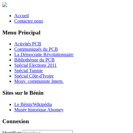
Accueil
Contactez nous
Menu Principal
Activités PCB
Communiqués du PCB
La Démocratie Révolutionnaire
Bibliothèque du PCB
Spécial Elections 2011
Spécial Tunisie
Spécial Côte-d'Ivoire
Mouv. communiste Intern.
Sites sur le Bénin
Le Bénin/Wikipédia
Musée historique Abomey
Connexion
Identifiant