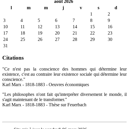
août 2026
l
m
m
j
v
s
d
1
2
3
4
5
6
7
8
9
10
11
12
13
14
15
16
17
18
19
20
21
22
23
24
25
26
27
28
29
30
31
Citations
"Ce n'est pas la conscience des hommes qui détermine leur
existence, c'est au contraire leur existence sociale qui détermine leur
conscience."
Karl Marx - 1818-1883 - Oeuvres économiques
"Les philosophes n'ont fait qu'interpréter diversement le monde, il
s'agit maintenant de le transformer."
Karl Marx - 1818-1883 - Thèse sur Feuerbach