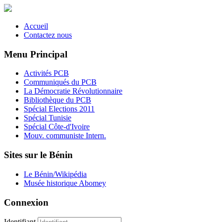
Accueil
Contactez nous
Menu Principal
Activités PCB
Communiqués du PCB
La Démocratie Révolutionnaire
Bibliothèque du PCB
Spécial Elections 2011
Spécial Tunisie
Spécial Côte-d'Ivoire
Mouv. communiste Intern.
Sites sur le Bénin
Le Bénin/Wikipédia
Musée historique Abomey
Connexion
Identifiant