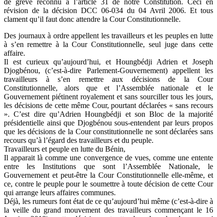
de grève reconnu à l’article 31 de notre Constitution. Ceci en
révision de la décision DCC 06-034 du 04 Avril 2006. Et tous
clament qu’il faut donc attendre la Cour Constitutionnelle.
Des journaux à ordre appellent les travailleurs et les peuples en lutte
à s’en remettre à la Cour Constitutionnelle, seul juge dans cette
affaire.
Il est curieux qu’aujourd’hui, et Houngbédji Adrien et Joseph
Djogbénou, (c’est-à-dire Parlement-Gouvernement) appellent les
travailleurs à s’en remettre aux décisions de la Cour
Constitutionnelle, alors que et l’Assemblée nationale et le
Gouvernement piétinent royalement et sans sourciller tous les jours,
les décisions de cette même Cour, pourtant déclarées « sans recours
». C’est dire qu’Adrien Houngbédji et son Bloc de la majorité
présidentielle ainsi que Djogbénou sous-entendent par leurs propos
que les décisions de la Cour constitutionnelle ne sont déclarées sans
recours qu’à l’égard des travailleurs et du peuple.
Travailleurs et peuple en lutte du Bénin,
Il apparait là comme une convergence de vues, comme une entente
entre les Institutions que sont l’Assemblée Nationale, le
Gouvernement et peut-être la Cour Constitutionnelle elle-même, et
ce, contre le peuple pour le soumettre à toute décision de cette Cour
qui arrange leurs affaires communes.
Déjà, les rumeurs font état de ce qu’aujourd’hui même (c’est-à-dire à
la veille du grand mouvement des travailleurs commençant le 16