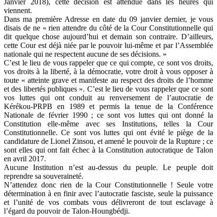
Janvier 2018), cette décision est attendue dans les heures qui
viennent.
Dans ma première Adresse en date du 09 janvier dernier, je vous
disais de ne « rien attendre du côté de la Cour Constitutionnelle qui
dit quelque chose aujourd’hui et demain son contraire. D’ailleurs,
cette Cour est déjà niée par le pouvoir lui-même et par l’Assemblée
nationale qui ne respectent aucune de ses décisions. »
C’est le lieu de vous rappeler que ce qui compte, ce sont vos droits,
vos droits à la liberté, à la démocratie, votre droit à vous opposer à
toute « atteinte grave et manifeste au respect des droits de l’homme
et des libertés publiques ». C’est le lieu de vous rappeler que ce sont
vos luttes qui ont conduit au renversement de l’autocratie de
Kérékou-PRPB en 1989 et permis la tenue de la Conférence
Nationale de février 1990 ; ce sont vos luttes qui ont donné la
Constitution elle-même avec ses Institutions, telles la Cour
Constitutionnelle. Ce sont vos luttes qui ont évité le piège de la
candidature de Lionel Zinsou, et amené le pouvoir de la Rupture ; ce
sont elles qui ont fait échec à la Constitution autocratique de Talon
en avril 2017.
Aucune Institution n’est au-dessus du peuple. Le peuple doit
reprendre sa souveraineté.
N’attendez donc rien de la Cour Constitutionnelle ! Seule votre
détermination à en finir avec l’autocratie fasciste, seule la puissance
et l’unité de vos combats vous délivreront de tout esclavage à
l’égard du pouvoir de Talon-Houngbédji.