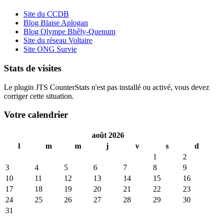
Site du CCDB
Blog Blaise Aplogan
Blog Olympe Bhêly-Quenum
Site du réseau Voltaire
Site ONG Survie
Stats de visites
Le plugin JTS CounterStats n'est pas installé ou activé, vous devez
corriger cette situation.
Votre calendrier
août 2026
l
m
m
j
v
s
d
1
2
3
4
5
6
7
8
9
10
11
12
13
14
15
16
17
18
19
20
21
22
23
24
25
26
27
28
29
30
31