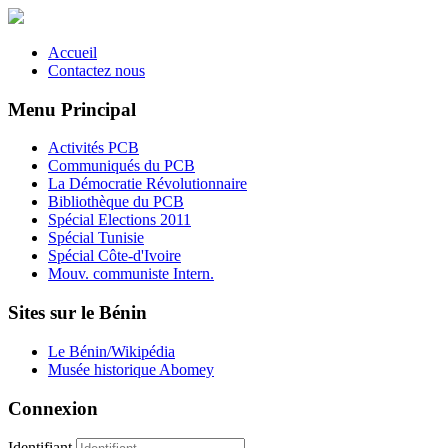
Accueil
Contactez nous
Menu Principal
Activités PCB
Communiqués du PCB
La Démocratie Révolutionnaire
Bibliothèque du PCB
Spécial Elections 2011
Spécial Tunisie
Spécial Côte-d'Ivoire
Mouv. communiste Intern.
Sites sur le Bénin
Le Bénin/Wikipédia
Musée historique Abomey
Connexion
Identifiant