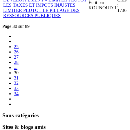
Écrit par
LES TAXES ET IMPOTS INJUSTES,
:
KOUNOUDJI
LIMITER PLUTOT LE PILLAGE DES
1736
RESSOURCES PUBLIQUES
Page 30 sur 89
25
26
27
28
...
30
31
32
33
34
Sous-catégories
Sites & blogs amis