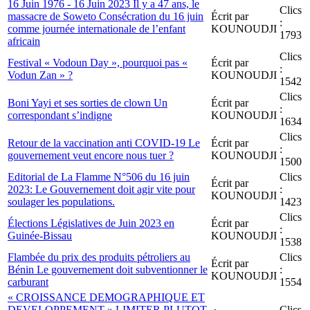
16 Juin 1976 - 16 Juin 2023 Il y a 47 ans, le
Clics
massacre de Soweto Consécration du 16 juin
Écrit par
:
comme journée internationale de l’enfant
KOUNOUDJI
1793
africain
Clics
Festival « Vodoun Day », pourquoi pas «
Écrit par
:
Vodun Zan » ?
KOUNOUDJI
1542
Clics
Boni Yayi et ses sorties de clown Un
Écrit par
:
correspondant s’indigne
KOUNOUDJI
1634
Clics
Retour de la vaccination anti COVID-19 Le
Écrit par
:
gouvernement veut encore nous tuer ?
KOUNOUDJI
1500
Editorial de La Flamme N°506 du 16 juin
Clics
Écrit par
2023: Le Gouvernement doit agir vite pour
:
KOUNOUDJI
soulager les populations.
1423
Clics
Élections Législatives de Juin 2023 en
Écrit par
:
Guinée-Bissau
KOUNOUDJI
1538
Flambée du prix des produits pétroliers au
Clics
Écrit par
Bénin Le gouvernement doit subventionner le
:
KOUNOUDJI
carburant
1554
« CROISSANCE DEMOGRAPHIQUE ET
DEVELOPPEMENT » LIMITER PLUTOT
Clics