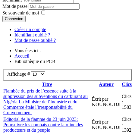
Mot de passe
Se souvenir de moi
Connexion
Créer un compte
Identifiant oublié ?
Mot de passe oublié ?
Vous êtes ici :
Accueil
Bibliothèque du PCB
Affichage #
Titre
Auteur
Clics
Flambée du prix de l’essence suite à la
suppression des subventions du carburant au
Clics
Écrit par
Nigéria La Ministre de l’Industrie et du
:
KOUNOUDJI
Commerce étale l’irresponsabilité du
1583
Gouvernement
Editorial de la flamme du 23 juin 2023:
Clics
Écrit par
Poursuivre les combats contre la ruine des
:
KOUNOUDJI
producteurs et du peuple
1392