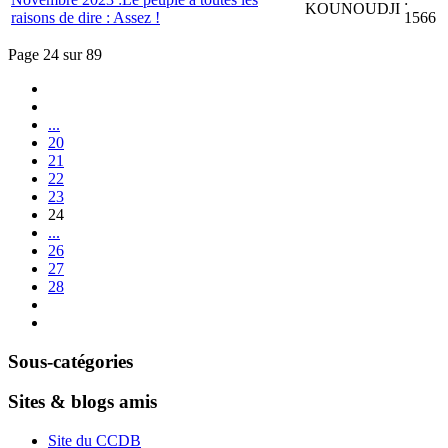
KOUNOUDJI
raisons de dire : Assez !
1566
Page 24 sur 89
...
20
21
22
23
24
...
26
27
28
Sous-catégories
Sites & blogs amis
Site du CCDB