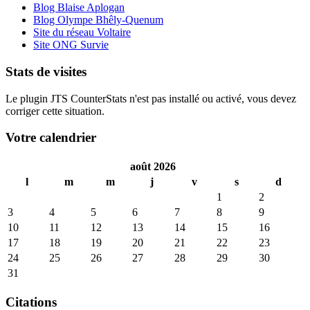
Blog Blaise Aplogan
Blog Olympe Bhêly-Quenum
Site du réseau Voltaire
Site ONG Survie
Stats de visites
Le plugin JTS CounterStats n'est pas installé ou activé, vous devez
corriger cette situation.
Votre calendrier
août 2026
l
m
m
j
v
s
d
1
2
3
4
5
6
7
8
9
10
11
12
13
14
15
16
17
18
19
20
21
22
23
24
25
26
27
28
29
30
31
Citations