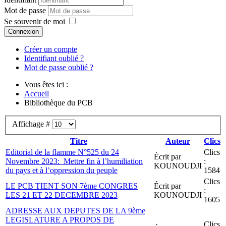
Mot de passe
Se souvenir de moi
Connexion
Créer un compte
Identifiant oublié ?
Mot de passe oublié ?
Vous êtes ici :
Accueil
Bibliothèque du PCB
Affichage #
Titre
Auteur
Clics
Editorial de la flamme N°525 du 24
Clics
Écrit par
Novembre 2023: Mettre fin à l’humiliation
:
KOUNOUDJI
du pays et à l’oppression du peuple
1584
Clics
LE PCB TIENT SON 7ème CONGRES
Écrit par
:
LES 21 ET 22 DECEMBRE 2023
KOUNOUDJI
1605
ADRESSE AUX DEPUTES DE LA 9ème
LEGISLATURE A PROPOS DE
Clics