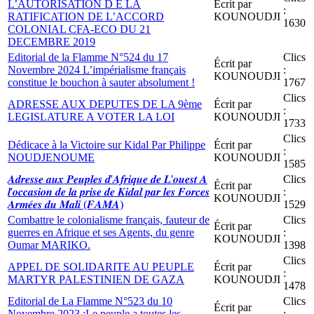
L’AUTORISATION D E LA
Écrit par
:
RATIFICATION DE L’ACCORD
KOUNOUDJI
1630
COLONIAL CFA-ECO DU 21
DECEMBRE 2019
Editorial de la Flamme N°524 du 17
Clics
Écrit par
Novembre 2024 L’impérialisme français
:
KOUNOUDJI
constitue le bouchon à sauter absolument !
1767
Clics
ADRESSE AUX DEPUTES DE LA 9ème
Écrit par
:
LEGISLATURE A VOTER LA LOI
KOUNOUDJI
1733
Clics
Dédicace à la Victoire sur Kidal Par Philippe
Écrit par
:
NOUDJENOUME
KOUNOUDJI
1585
𝑨𝒅𝒓𝒆𝒔𝒔𝒆 𝒂𝒖𝒙 𝑷𝒆𝒖𝒑𝒍𝒆𝒔 𝒅'𝑨𝒇𝒓𝒊𝒒𝒖𝒆 𝒅𝒆 𝑳'𝒐𝒖𝒆𝒔𝒕 𝑨
Clics
Écrit par
𝒍'𝒐𝒄𝒄𝒂𝒔𝒊𝒐𝒏 𝒅𝒆 𝒍𝒂 𝒑𝒓𝒊𝒔𝒆 𝒅𝒆 𝑲𝒊𝒅𝒂𝒍 𝒑𝒂𝒓 𝒍𝒆𝒔 𝑭𝒐𝒓𝒄𝒆𝒔
:
KOUNOUDJI
𝑨𝒓𝒎𝒆́𝒆𝒔 𝒅𝒖 𝑴𝒂𝒍𝒊 (𝑭𝑨𝑴𝑨)
1529
Combattre le colonialisme français, fauteur de
Clics
Écrit par
guerres en Afrique et ses Agents, du genre
:
KOUNOUDJI
Oumar MARIKO.
1398
Clics
APPEL DE SOLIDARITE AU PEUPLE
Écrit par
:
MARTYR PALESTINIEN DE GAZA
KOUNOUDJI
1478
Editorial de La Flamme N°523 du 10
Clics
Écrit par
Novembre 2023 :Le peuple a toutes les
: