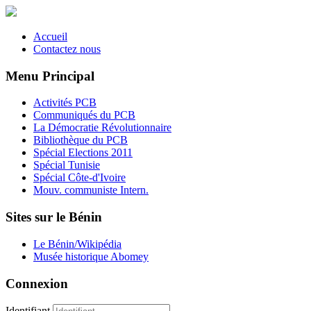
Accueil
Contactez nous
Menu Principal
Activités PCB
Communiqués du PCB
La Démocratie Révolutionnaire
Bibliothèque du PCB
Spécial Elections 2011
Spécial Tunisie
Spécial Côte-d'Ivoire
Mouv. communiste Intern.
Sites sur le Bénin
Le Bénin/Wikipédia
Musée historique Abomey
Connexion
Identifiant