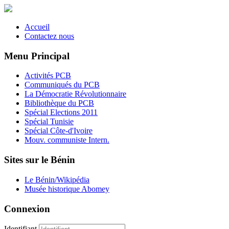
Accueil
Contactez nous
Menu Principal
Activités PCB
Communiqués du PCB
La Démocratie Révolutionnaire
Bibliothèque du PCB
Spécial Elections 2011
Spécial Tunisie
Spécial Côte-d'Ivoire
Mouv. communiste Intern.
Sites sur le Bénin
Le Bénin/Wikipédia
Musée historique Abomey
Connexion
Identifiant