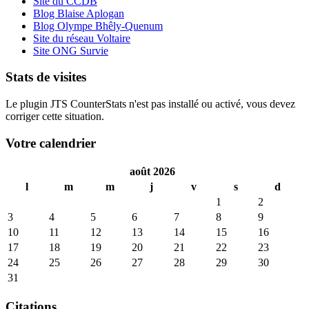
Site du CCDB
Blog Blaise Aplogan
Blog Olympe Bhêly-Quenum
Site du réseau Voltaire
Site ONG Survie
Stats de visites
Le plugin JTS CounterStats n'est pas installé ou activé, vous devez
corriger cette situation.
Votre calendrier
août 2026
l
m
m
j
v
s
d
1
2
3
4
5
6
7
8
9
10
11
12
13
14
15
16
17
18
19
20
21
22
23
24
25
26
27
28
29
30
31
Citations