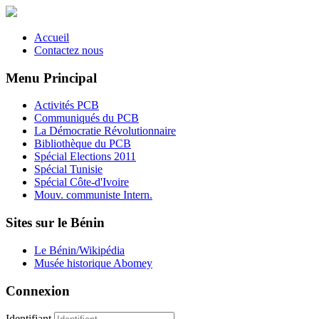
Accueil
Contactez nous
Menu Principal
Activités PCB
Communiqués du PCB
La Démocratie Révolutionnaire
Bibliothèque du PCB
Spécial Elections 2011
Spécial Tunisie
Spécial Côte-d'Ivoire
Mouv. communiste Intern.
Sites sur le Bénin
Le Bénin/Wikipédia
Musée historique Abomey
Connexion
Identifiant