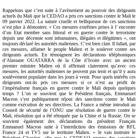
Rappelons que c’est suite à l’avènement au pouvoir des dirigeants
actuels du Mali que la CEDAO a pris ces sanctions contre le Mali le
09 janvier 2022. La nature cruelle et belliqueuse de ces sanctions
n’est plus à démontrer. « Ces mesures extrêmes prises à l’ encontre
d’un Etat membre sans littoral et en guerre contre le terrorisme
depuis une décennie sont inhumaines, illégales et illégitimes », ont
toujours déclaré les autorités maliennes. C’est bien clair. Il fallait, par
ces mesures, affamer le peuple Malien et le soulever contre ses
dirigeants actuels. En témoignent les déclarations téléphoniques
d’Alassane OUATARRA de la Côte d’Ivoire avec un ancien
premier ministre Malien où il affirmait clairement qu’avec ces
mesures, les autorités maliennes ne peuvent pas tenir et qu’il y aura
soulèvement populaire dans les jours à venir. Pour quels intérêts ces
dirigeants ont-ils pris ces mesures si ce n’est au profit de
l’impérialisme français en guerre contre le Mali depuis quelques
temps ? L’on se souvient que le Président français, Emmanuel
Macron s’est publiquement réjoui des sanctions contre le Mali
comme exécution de ses directives. La France a même introduit au
Conseil de sécurité de l’ONU une résolution de guerre contre le
Mali, résolution qui a été rétoquée par la Chine et la Russie. On se
souvient également des déclarations du président Français
Emmanuel Macron suite à l’interdiction des émissions de RFI,
France 24 et TV5 sur le territoire Malien. « Je vais instruire le
Président Ghanéen, afin que la CEDEAO prenne des sanctions