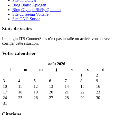
Site du CCDB
Blog Blaise Aplogan
Blog Olympe Bhêly-Quenum
Site du réseau Voltaire
Site ONG Survie
Stats de visites
Le plugin JTS CounterStats n'est pas installé ou activé, vous devez
corriger cette situation.
Votre calendrier
août 2026
l
m
m
j
v
s
d
1
2
3
4
5
6
7
8
9
10
11
12
13
14
15
16
17
18
19
20
21
22
23
24
25
26
27
28
29
30
31
Citations