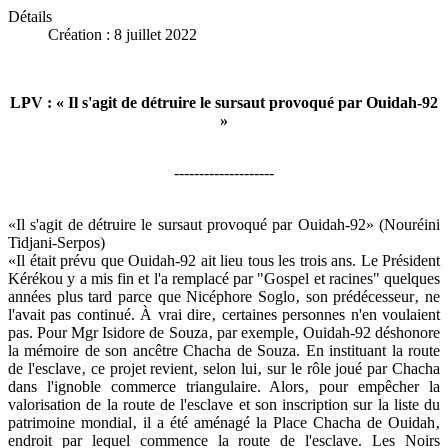
Détails
Création : 8 juillet 2022
LPV : « Il s'agit de détruire le sursaut provoqué par Ouidah-92
»
--------------------
«Il s'agit de détruire le sursaut provoqué par Ouidah-92» (Nouréini
Tidjani-Serpos)
«Il était prévu que Ouidah-92 ait lieu tous les trois ans. Le Président
Kérékou y a mis fin et l'a remplacé par "Gospel et racines" quelques
années plus tard parce que Nicéphore Soglo‚ son prédécesseur‚ ne
l'avait pas continué. À vrai dire‚ certaines personnes n'en voulaient
pas. Pour Mgr Isidore de Souza‚ par exemple‚ Ouidah-92 déshonore
la mémoire de son ancêtre Chacha de Souza. En instituant la route
de l'esclave‚ ce projet revient‚ selon lui‚ sur le rôle joué par Chacha
dans l'ignoble commerce triangulaire. Alors‚ pour empêcher la
valorisation de la route de l'esclave et son inscription sur la liste du
patrimoine mondial‚ il a été aménagé la Place Chacha de Ouidah‚
endroit par lequel commence la route de l'esclave. Les Noirs