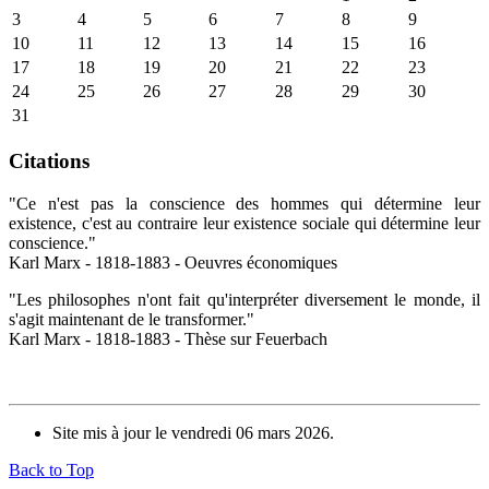
3
4
5
6
7
8
9
10
11
12
13
14
15
16
17
18
19
20
21
22
23
24
25
26
27
28
29
30
31
Citations
"Ce n'est pas la conscience des hommes qui détermine leur
existence, c'est au contraire leur existence sociale qui détermine leur
conscience."
Karl Marx - 1818-1883 - Oeuvres économiques
"Les philosophes n'ont fait qu'interpréter diversement le monde, il
s'agit maintenant de le transformer."
Karl Marx - 1818-1883 - Thèse sur Feuerbach
Site mis à jour le vendredi 06 mars 2026.
Back to Top