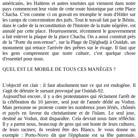
américains‚ les Haïtiens et autres touristes qui viennent dans notre
pays commencent leur visite de cette route historique par cette Place
Chacha. C'est comme ci on gravait en triomphe le nom d'Hitler sur
les camps de concentration des juifs. Tout le travail fait par le Bénin‚
dans le cadre de la reconstitution de l'histoire de la traite négrière‚ est
annulé par cette place. Heureusement‚ récemment le gouvernement
a fait enlever la plaque de la place Chacha. On a aussi construit près
de la "Porte du non-retour"‚ sur la Plage de Djègbadji à Ouidah‚ un
monument qui retrace l'arrivée des prêtres sur le rivage. Il faut que
les gens comprennent que notre culture‚ c'est quelque chose
d'essentiel pour nous.
QUEL EST LE MOBILE DE TOUS CES MANÈGES ?
L'objectif est clair : il faut absolument tuer ce qui est endogène. Il
s'agit de détruire le sursaut provoqué par Ouidah-92.
Aujourd'hui encore‚ il y a des protestataires qui réclament l'arrêt de
la célébration du 10 janvier‚ seul jour de l'année dédié au Vodun.
Mais personne ne proteste contre les nombreux jours fériés‚ chômés
et payés en faveur du christianisme et de l'islam. Le seul jour‚
destiné au Vodun‚ doit disparaître. Cela devrait nous faire réfléchir.
Il y a parmi nous‚ beaucoup de gens qui ont honte de leurs cultures‚
de leurs racines; ils veulent être des Blancs. Je vous donne un
exemple : Porto-Novo dit que l'épiphanie est sa fête patronale.