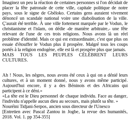
Imaginez un peu la réaction de certaines personnes si l'on décidait de
placer la fête patronale de cette ville‚ capitale politique de notre
pays‚ sous le signe de Gbèloko. Certains gens auraient vivement
dénoncé un scandale national voire une diabolisation de la ville.
Ç'aurait été terrible. À une ville fortement marquée par le Vodun‚ le
christianisme et l'islam‚ on dédie -de manière arbitraire‚- une fête
relevant de l'une de ces trois religions. Nous avons là un réel
problème d'identité. Mais ce qui est extraordinaire‚ c'est que plus on
essaie d'étouffer le Vodun plus il prospère. Malgré tous les coups
portés à la religion endogène‚ elle est là et prospère plus que jamais.
MAIS TOUS LES PEUPLES CÉLÈBRENT LEURS
CULTURES.
Ah ! Nous‚ les nègres‚ nous avons été ceux à qui on a dénié leurs
cultures‚ et à un moment donné‚ nous y avons même participé.
Aujourd'hui encore‚ il y a des Béninois et des Africains qui
participent à ce déni.»
«La tête est le Dieu personnel de chaque individu. Face au danger‚
l'individu n'appelle aucun dieu au secours‚ mais plutôt sa tête. »
Nouréini Tidjani-Serpos‚ ancien sous directeur de l'Unesco
[Entretien avec Pascal Zantou in Jogbe‚ la revue des humanités‚
2018. Vol. 1. pp 354-355]