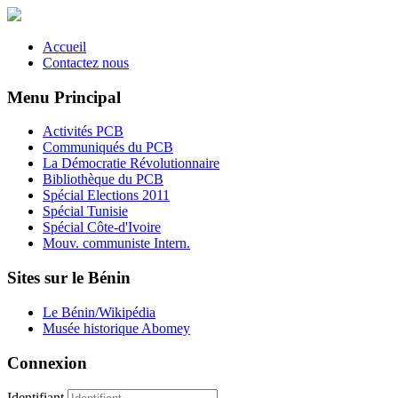
Accueil
Contactez nous
Menu Principal
Activités PCB
Communiqués du PCB
La Démocratie Révolutionnaire
Bibliothèque du PCB
Spécial Elections 2011
Spécial Tunisie
Spécial Côte-d'Ivoire
Mouv. communiste Intern.
Sites sur le Bénin
Le Bénin/Wikipédia
Musée historique Abomey
Connexion
Identifiant