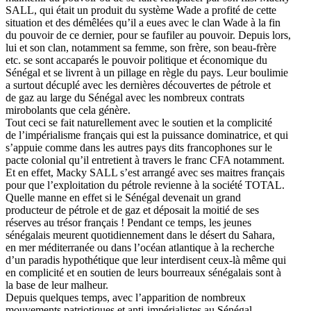
SALL, qui était un produit du système Wade a profité de cette
situation et des démêlées qu’il a eues avec le clan Wade à la fin
du pouvoir de ce dernier, pour se faufiler au pouvoir. Depuis lors,
lui et son clan, notamment sa femme, son frère, son beau-frère
etc. se sont accaparés le pouvoir politique et économique du
Sénégal et se livrent à un pillage en règle du pays. Leur boulimie
a surtout décuplé avec les dernières découvertes de pétrole et
de gaz au large du Sénégal avec les nombreux contrats
mirobolants que cela génère.
Tout ceci se fait naturellement avec le soutien et la complicité
de l’impérialisme français qui est la puissance dominatrice, et qui
s’appuie comme dans les autres pays dits francophones sur le
pacte colonial qu’il entretient à travers le franc CFA notamment.
Et en effet, Macky SALL s’est arrangé avec ses maitres français
pour que l’exploitation du pétrole revienne à la société TOTAL.
Quelle manne en effet si le Sénégal devenait un grand
producteur de pétrole et de gaz et déposait la moitié de ses
réserves au trésor français ! Pendant ce temps, les jeunes
sénégalais meurent quotidiennement dans le désert du Sahara,
en mer méditerranée ou dans l’océan atlantique à la recherche
d’un paradis hypothétique que leur interdisent ceux-là même qui
en complicité et en soutien de leurs bourreaux sénégalais sont à
la base de leur malheur.
Depuis quelques temps, avec l’apparition de nombreux
mouvements patriotiques et anti-impérialistes au Sénégal