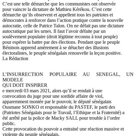
C’est une telle démarche que les communistes ont observée
pour vaincre la dictature de Mathieu Kérékou. C’est cette
démarche qu’ils observent et appellent tous les patriotes et
démocrates à renforcer dans l’action pratique contre la nouvelle
autocratie, celle de Patrice Talon. On ne défait pas une dictature
autocratique par les urnes. Il faut l’avoir défaite par un
soulèvement populaire (droit légitime reconnu à tout peuple)
pour espérer la battre par des élections. Pendant que le peuple
Béninois apprend amèrement à se détacher des illusions
électoralistes, le peuple sénégalais renouvelle la leçon positive.
La Rédaction
L’INSURRECTION POPULAIRE AU SENEGAL, UN
MODELE
QUI DOIT INSPIRER
e mercredi 03 mars 2021, alors qu’il se rendait à une
convocation du juge pour une sordide affaire de viol,
apparemment montée par le pouvoir, le député sénégalais
Ousmane SONKO et responsable du PASTEF, le parti des
(Patriotes Sénégalais pour le Travail, l’Ethique et la Fraternité) a
été arrêté par la police de Macky SALL pour trouble à l’ordre
public.
Cette provocation du pouvoir a entrainé une réaction massive et
violente du peuple sénégalais.