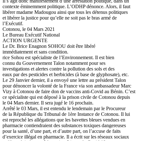
Il s’agit donc manifestement d’une arrestation politique, dans un
contexte éminemment politique. L’ODHP dénonce. Alors, il faut
libérer madame Madougou ainsi que tous les détenus politiques
et libérer la justice pour qu’elle ne soit pas le bras armé de
l’Exécutif.
Cotonou, le 04 Mars 2021
Le Bureau Exécutif National
ACTION URGENTE
Le Dr. Brice Enagnon SOHOU doit être libéré
immédiatement et sans condition.
rice Sohou est spécialiste de l’Environnement. Il est bien
connu du Gouvernement Talon notamment pour ses
investigations et alertes contre la pollution des sols et des
eaux par des pesticides et herbicides (à base de glyphosate), etc.
Le 29 Janvier dernier, il a envoyé une lettre au président Talon
pour dénoncer la volonté de la France via son ambassadeur Marc
Vizy à Cotonou de faire don de vaccins anti-Covid au Bénin. C’est
ce spécialiste qui est déposé à la prison civile de Cotonou depuis
le 04 Mars dernier. Il sera jugé le 16 prochain.
Arrêté le 03 Mars, il est entendu le lendemain par le Procureur
de la République du Tribunal de 1ère Instance de Cotonou. Il lui
est reproché les allégations que les bavettes bleues vendues en
pharmacie contiendraient des substances toxiques dangereuses
pour la santé, d’une part, et d’autre part, on l’accuse de faits
d’exercice illégal en pharmacie. Il a écrit sur les réseaux sociaux