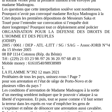
la somme versée pour la première mission a été envoyée par
madame Madougou.
Les questions que cette interpellation soulève sont nombreuses.
Pourquoi n’avoir pas convoqué madame Reckya Madougou à la
Criet depuis les premières dépositions de Messieurs Saka et
Touré pour l’entendre sur convocation si l’enquête doit
durer longtemps? Pourquoi tout ce déploiement armé policier
ORGANISATION POUR LA DEFENSE DES DROITS DE
L’HOMME ET DES PEUPLES
(ODHP)
2005 / 0061 / DEP - ATL -LITT / SG / SAG – Assoc-JORB N°²4
du 15 février 2005
08 BP 1114 Cotonou (Rép. du Bénin)
Tél : (229) 21 03 23 98 /97 26 36 20 /97 68 49 31
Mobile money : 61610540/98938989
L
LA FLAMME N°392 12 mars 2021
Prolétaires de tous les pays, unissez-vous ! Page 7
pour son arrestation et l’état de siège de Porto-Novo et de
plusieurs villes du pays ?
Les conditions d’arrestation de Madame Madougou à la sortie
d’un meeting semblent indiquer que le pouvoir s’attaque à sa
liberté d’expression. Et puis, tout se passe comme s’il faut semer
la terreur dans les esprits en vue d’empêcher les gens de
s’exprimer et même de dénoncer une arrestation aussi cavalière.