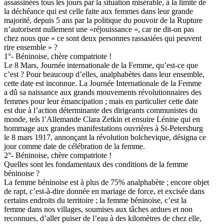
assassinées tous les jours par la situation misérable, à la limite de
la déchéance qui est celle faite aux femmes dans leur grande
majorité, depuis 5 ans par la politique du pouvoir de la Rupture
n’autorisent nullement une «réjouissance », car ne dit-on pas
chez nous que « ce sont deux personnes rassasiées qui peuvent
rire ensemble » ?
1°- Béninoise, chère compatriote !
Le 8 Mars, Journée internationale de la Femme, qu’est-ce que
c’est ? Pour beaucoup d’elles, analphabètes dans leur ensemble,
cette date est inconnue. La Journée Internationale de la Femme
a dû sa naissance aux grands mouvements révolutionnaires des
femmes pour leur émancipation ; mais en particulier cette date
est due à l’action déterminante des dirigeants communistes du
monde, tels l’Allemande Clara Zetkin et ensuire Lénine qui en
hommage aux grandes manifestations ouvrières à St-Petersburg
le 8 mars 1917, annonçant la révolution bolchevique, désigna ce
jour comme date de célébration de la femme.
2°- Béninoise, chère compatriote !
Quelles sont les fondamentaux des conditions de la femme
béninoise ?
La femme béninoise est à plus de 75% analphabète ; encore objet
de rapt, c’est-à-dire donnée en mariage de force, et excisée dans
certains endroits du territoire ; la femme béninoise, c’est la
femme dans nos villages, soumises aux tâches ardues et non
reconnues, d’aller puiser de l’eau à des kilomètres de chez elle,