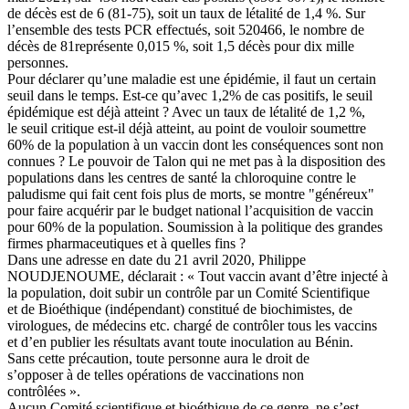
de décès est de 6 (81-75), soit un taux de létalité de 1,4 %. Sur
l’ensemble des tests PCR effectués, soit 520466, le nombre de
décès de 81représente 0,015 %, soit 1,5 décès pour dix mille
personnes.
Pour déclarer qu’une maladie est une épidémie, il faut un certain
seuil dans le temps. Est-ce qu’avec 1,2% de cas positifs, le seuil
épidémique est déjà atteint ? Avec un taux de létalité de 1,2 %,
le seuil critique est-il déjà atteint, au point de vouloir soumettre
60% de la population à un vaccin dont les conséquences sont non
connues ? Le pouvoir de Talon qui ne met pas à la disposition des
populations dans les centres de santé la chloroquine contre le
paludisme qui fait cent fois plus de morts, se montre "généreux"
pour faire acquérir par le budget national l’acquisition de vaccin
pour 60% de la population. Soumission à la politique des grandes
firmes pharmaceutiques et à quelles fins ?
Dans une adresse en date du 21 avril 2020, Philippe
NOUDJENOUME, déclarait : « Tout vaccin avant d’être injecté à
la population, doit subir un contrôle par un Comité Scientifique
et de Bioéthique (indépendant) constitué de biochimistes, de
virologues, de médecins etc. chargé de contrôler tous les vaccins
et d’en publier les résultats avant toute inoculation au Bénin.
Sans cette précaution, toute personne aura le droit de
s’opposer à de telles opérations de vaccinations non
contrôlées ».
Aucun Comité scientifique et bioéthique de ce genre, ne s’est