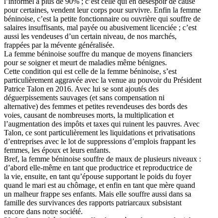
l’informel à plus de 90% ; c’est celle qui en désespoir de cause
pour certaines, vendent leur corps pour survivre. Enfin la femme
béninoise, c’est la petite fonctionnaire ou ouvrière qui souffre de
salaires insuffisants, mal payée ou abusivement licenciée ; c’est
aussi les vendeuses d’un certain niveau, de nos marchés,
frappées par la mévente généralisée.
La femme béninoise souffre du manque de moyens financiers
pour se soigner et meurt de maladies même bénignes.
Cette condition qui est celle de la femme béninoise, s’est
particulièrement aggravée avec la venue au pouvoir du Président
Patrice Talon en 2016. Avec lui se sont ajoutés des
déguerpissements sauvages (et sans compensation ni
alternative) des femmes et petites revendeuses des bords des
voies, causant de nombreuses morts, la multiplication et
l’augmentation des impôts et taxes qui ruinent les pauvres. Avec
Talon, ce sont particulièrement les liquidations et privatisations
d’entreprises avec le lot de suppressions d’emplois frappant les
femmes, les époux et leurs enfants.
Bref, la femme béninoise souffre de maux de plusieurs niveaux :
d’abord elle-même en tant que productrice et reproductrice de
la vie, ensuite, en tant qu’épouse supportant le poids du foyer
quand le mari est au chômage, et enfin en tant que mère quand
un malheur frappe ses enfants. Mais elle souffre aussi dans sa
famille des survivances des rapports patriarcaux subsistant
encore dans notre société.