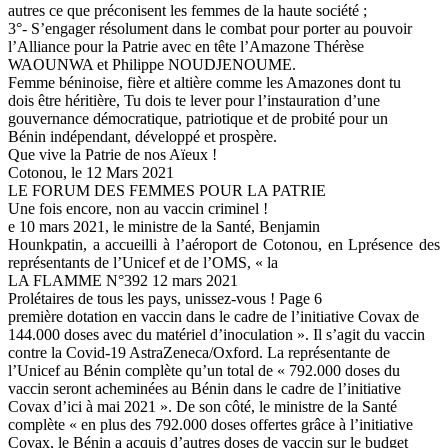
autres ce que préconisent les femmes de la haute société ;
3°- S’engager résolument dans le combat pour porter au pouvoir
l’Alliance pour la Patrie avec en tête l’Amazone Thérèse
WAOUNWA et Philippe NOUDJENOUME.
Femme béninoise, fière et altière comme les Amazones dont tu
dois être héritière, Tu dois te lever pour l’instauration d’une
gouvernance démocratique, patriotique et de probité pour un
Bénin indépendant, développé et prospère.
Que vive la Patrie de nos Aïeux !
Cotonou, le 12 Mars 2021
LE FORUM DES FEMMES POUR LA PATRIE
Une fois encore, non au vaccin criminel !
e 10 mars 2021, le ministre de la Santé, Benjamin
Hounkpatin, a accueilli à l’aéroport de Cotonou, en Lprésence des
représentants de l’Unicef et de l’OMS, « la
LA FLAMME N°392 12 mars 2021
Prolétaires de tous les pays, unissez-vous ! Page 6
première dotation en vaccin dans le cadre de l’initiative Covax de
144.000 doses avec du matériel d’inoculation ». Il s’agit du vaccin
contre la Covid-19 AstraZeneca/Oxford. La représentante de
l’Unicef au Bénin complète qu’un total de « 792.000 doses du
vaccin seront acheminées au Bénin dans le cadre de l’initiative
Covax d’ici à mai 2021 ». De son côté, le ministre de la Santé
complète « en plus des 792.000 doses offertes grâce à l’initiative
Covax, le Bénin a acquis d’autres doses de vaccin sur le budget