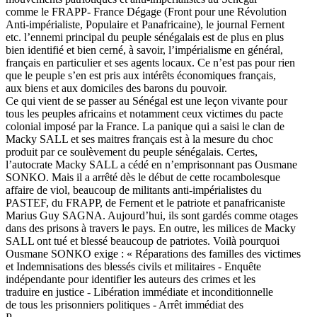
comme le FRAPP- France Dégage (Front pour une Révolution
Anti-impérialiste, Populaire et Panafricaine), le journal Fernent
etc. l’ennemi principal du peuple sénégalais est de plus en plus
bien identifié et bien cerné, à savoir, l’impérialisme en général,
français en particulier et ses agents locaux. Ce n’est pas pour rien
que le peuple s’en est pris aux intérêts économiques français,
aux biens et aux domiciles des barons du pouvoir.
Ce qui vient de se passer au Sénégal est une leçon vivante pour
tous les peuples africains et notamment ceux victimes du pacte
colonial imposé par la France. La panique qui a saisi le clan de
Macky SALL et ses maitres français est à la mesure du choc
produit par ce soulèvement du peuple sénégalais. Certes,
l’autocrate Macky SALL a cédé en n’emprisonnant pas Ousmane
SONKO. Mais il a arrêté dès le début de cette rocambolesque
affaire de viol, beaucoup de militants anti-impérialistes du
PASTEF, du FRAPP, de Fernent et le patriote et panafricaniste
Marius Guy SAGNA. Aujourd’hui, ils sont gardés comme otages
dans des prisons à travers le pays. En outre, les milices de Macky
SALL ont tué et blessé beaucoup de patriotes. Voilà pourquoi
Ousmane SONKO exige : « Réparations des familles des victimes
et Indemnisations des blessés civils et militaires - Enquête
indépendante pour identifier les auteurs des crimes et les
traduire en justice - Libération immédiate et inconditionnelle
de tous les prisonniers politiques - Arrêt immédiat des