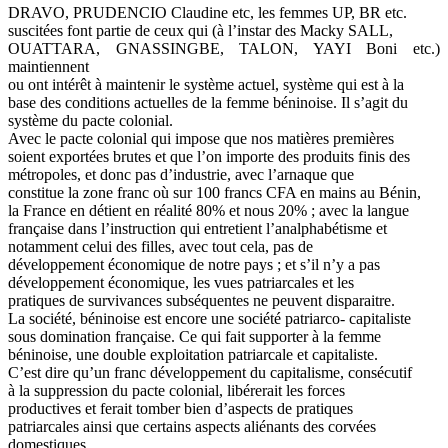
DRAVO, PRUDENCIO Claudine etc, les femmes UP, BR etc.
suscitées font partie de ceux qui (à l’instar des Macky SALL,
OUATTARA, GNASSINGBE, TALON, YAYI Boni etc.)
maintiennent
ou ont intérêt à maintenir le système actuel, système qui est à la
base des conditions actuelles de la femme béninoise. Il s’agit du
système du pacte colonial.
Avec le pacte colonial qui impose que nos matières premières
soient exportées brutes et que l’on importe des produits finis des
métropoles, et donc pas d’industrie, avec l’arnaque que
constitue la zone franc où sur 100 francs CFA en mains au Bénin,
la France en détient en réalité 80% et nous 20% ; avec la langue
française dans l’instruction qui entretient l’analphabétisme et
notamment celui des filles, avec tout cela, pas de
développement économique de notre pays ; et s’il n’y a pas
développement économique, les vues patriarcales et les
pratiques de survivances subséquentes ne peuvent disparaitre.
La société, béninoise est encore une société patriarco- capitaliste
sous domination française. Ce qui fait supporter à la femme
béninoise, une double exploitation patriarcale et capitaliste.
C’est dire qu’un franc développement du capitalisme, consécutif
à la suppression du pacte colonial, libérerait les forces
productives et ferait tomber bien d’aspects de pratiques
patriarcales ainsi que certains aspects aliénants des corvées
domestiques.