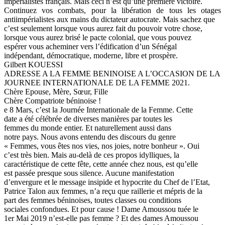
impérialistes français. Mais ceci n’est qu’une première victoire.
Continuez vos combats, pour la libération de tous les otages
antiimpérialistes aux mains du dictateur autocrate. Mais sachez que
c’est seulement lorsque vous aurez fait du pouvoir votre chose,
lorsque vous aurez brisé le pacte colonial, que vous pouvez
espérer vous acheminer vers l’édification d’un Sénégal
indépendant, démocratique, moderne, libre et prospère.
Gilbert KOUESSI
ADRESSE A LA FEMME BENINOISE A L’OCCASION DE LA
JOURNEE INTERNATIONALE DE LA FEMME 2021.
Chère Epouse, Mère, Sœur, Fille
Chère Compatriote béninoise !
e 8 Mars, c’est la Journée Internationale de la Femme. Cette
date a été célébrée de diverses manières par toutes les
femmes du monde entier. Et naturellement aussi dans
notre pays. Nous avons entendu des discours du genre
« Femmes, vous êtes nos vies, nos joies, notre bonheur ». Oui
c’est très bien. Mais au-delà de ces propos idylliques, la
caractéristique de cette fête, cette année chez nous, est qu’elle
est passée presque sous silence. Aucune manifestation
d’envergure et le message insipide et hypocrite du Chef de l’Etat,
Patrice Talon aux femmes, n’a reçu que raillerie et mépris de la
part des femmes béninoises, toutes classes ou conditions
sociales confondues. Et pour cause ! Dame Amoussou tuée le
1er Mai 2019 n’est-elle pas femme ? Et des dames Amoussou