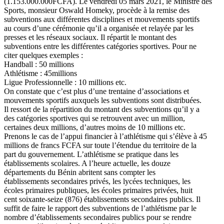
(1.153.000.000FCFA). Le vendredi 05 mars 2021, le Ministre des
Sports, monsieur Oswald Homeky, procède à la remise des
subventions aux différentes disciplines et mouvements sportifs
au cours d’une cérémonie qu’il a organisée et relayée par les
presses et les réseaux sociaux. Il répartit le montant des
subventions entre les différentes catégories sportives. Pour ne
citer quelques exemples :
Handball : 50 millions
Athlétisme : 45millions
Ligue Professionnelle : 10 millions etc.
On constate que c’est plus d’une trentaine d’associations et
mouvements sportifs auxquels les subventions sont distribuées.
Il ressort de la répartition du montant des subventions qu’il y a
des catégories sportives qui se retrouvent avec un million,
certaines deux millions, d’autres moins de 10 millions etc.
Prenons le cas de l’appui financier à l’athlétisme qui s’élève à 45
millions de francs FCFA sur toute l’étendue du territoire de la
part du gouvernement. L’athlétisme se pratique dans les
établissements scolaires. A l’heure actuelle, les douze
départements du Bénin abritent sans compter les
établissements secondaires privés, les lycées techniques, les
écoles primaires publiques, les écoles primaires privées, huit
cent soixante-seize (876) établissements secondaires publics. Il
suffit de faire le rapport des subventions de l’athlétisme par le
nombre d’établissements secondaires publics pour se rendre