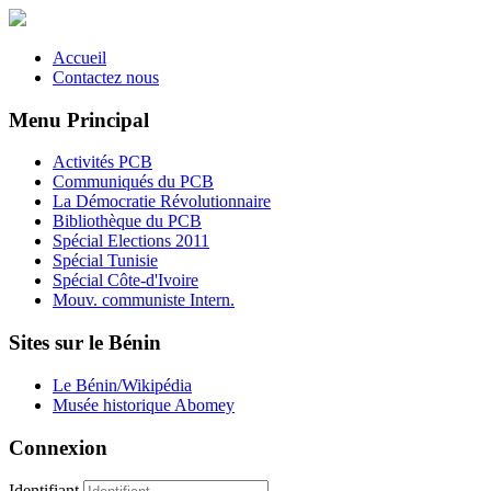
Accueil
Contactez nous
Menu Principal
Activités PCB
Communiqués du PCB
La Démocratie Révolutionnaire
Bibliothèque du PCB
Spécial Elections 2011
Spécial Tunisie
Spécial Côte-d'Ivoire
Mouv. communiste Intern.
Sites sur le Bénin
Le Bénin/Wikipédia
Musée historique Abomey
Connexion
Identifiant