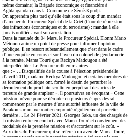
même domaine) la Brigade économique et financière à
Agblangandan dans la Commune de Sèmè-Kpodji.
On apprendra plus tard qu’elle était sous le coup d’un mandat
d’amener du Procureur Spécial de la Criet (Cour de répression
des infractions économiques et du terrorisme) ; mandat à elle
jamais notifiée avant son arrestation.
Dans la matinée du 04 Mars, le Procureur Spécial, Elonm Mario
Mètonou anime un point de presse pour informer l’opinion
publique. Il en ressort substantiellement que c’est dans le cadre
d’une enquête en cours et sur l’aveu du colonel de gendarmerie
à la retraite, Mama Touré que Reckya Madougou a été
interpellée hier. Le Procureur dit entre autres
que : « …Disqualifiée de la course à l’élection présidentielle
d’avril 2011, madame Reckya Madougou et certains membres de
sa formation politique ont, formé le destin de perturber le
déroulement du prochain scrutin en perpétrant des actes de
terreurs de grande ampleur ». Il poursuivra en évoquant « Cette
mission prévue pour se dérouler en plusieurs étapes devrait
commencer par le meurtre d’une autorité influente de la ville de
Parakou sur un axe routier emprunté régulièrement par cette
dernière ... Le 24 Février 2021, Georges Saka, un des chargés de
la mission entre en contact avec Mama Touré et conviennent des
modalités de la première mission et s’accordent sur le coût. »
Aux dires du Procureur qui se réfère à un aveu de Mama Touré,