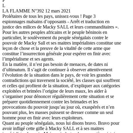
P
L
LA FLAMME N°392 12 mars 2021
Prolétaires de tous les pays, unissez-vous ! Page 3
espionnages malsains d’opposants - Arrêt et traduction en
justice des milices de Macky SALL et leurs commanditaires ».
Pour les autres peuples africains et le peuple béninois en
particulier, le soulèvement du peuple sénégalais contre le
pouvoir de Macky Sall et ses maitres impérialistes constitue une
leçon de chose et la preuve de la vitalité de cette arme que
constitue l’insurrection générale pour espérer en finir avec
l’impérialisme et ses agents.
En la matière, il n’est pas besoin de menaces, de dates ni
d’ultimatum. Il s’agit de continuer à observer attentivement
l’évolution de la situation dans le pays, de voir les grandes
contradictions qui traversent la société, les classes qui souffrent
et celles qui profitent de la situation, d’expliquer aux catégories
exploitées et brimées l’origine de leurs maux, les aider à
s’organiser pour dénoncer régulièrement cette situation et se
préparer quotidiennement contre les brimades et les
provocations du pouvoir jusqu’au jour où, exaspérés et n’en
pouvant plus, les masses puissent se dresser comme un seul
homme pour en finir avec leurs exploiteurs.
Quant au peuple sénégalais, nous lui disons bravo. Bravo pour
avoir infligé cette gifle à Macky SALL et à ses maitres