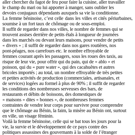
aller chercher du fagot de feu pour faire la cuisine, aller travailler
le champ du mari ou lui apporter à manger, sans oublier les
devoirs conjugaux dépendants auxquels sa vie la conditionne.
La femme béninoise, c’est celle dans les villes et cités périurbaines,
soumise à un fort taux de chômage ou de sous-emploi.
Il suffit de regarder dans nos villes, le nombre de femmes qui se
trouvent assises derrière de petits étals à longueur de journées
dans les marchés ou devant leurs maisons, pour vendre de petits
« divers » ; il suffit de regarder dans nos gares routières, nos
pont-péages, nos carrefours etc. le nombre effroyable de
femmes courant après les passagers, sous les roues des taxis, au
risque de leur vie, pour offrir qui du pain, qui de « ablo » et
poisson, qui du « pure water », qui des cacahuètes et autres
bricoles importés ; au total, un nombre effroyable de très petites
et petites activités de production (commerciales, artisanales, et
de services) logées au formel à plus de 90% ; il suffit de regarder
les conditions des nombreuses serveuses des bars, de
restaurants et débits de boissons, des domestiques de
« maisons » dites « bonnes », de nombreuses femmes
contraintes de vendre leur corps pour survivre pour comprendre
que le chômage au Bénin, la faim, la misère au Bénin ont, surtout
en ville, un visage féminin.
Voilà la femme béninoise, celle qui se bat tous les jours pour la
vie, la survie et le développement de ce pays contre des
politiques assassines des gouvernants à la solde de l’étranger