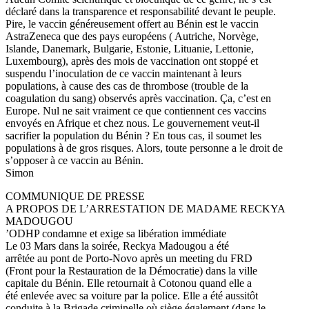
déclaré dans la transparence et responsabilité devant le peuple.
Pire, le vaccin généreusement offert au Bénin est le vaccin
AstraZeneca que des pays européens ( Autriche, Norvège,
Islande, Danemark, Bulgarie, Estonie, Lituanie, Lettonie,
Luxembourg), après des mois de vaccination ont stoppé et
suspendu l’inoculation de ce vaccin maintenant à leurs
populations, à cause des cas de thrombose (trouble de la
coagulation du sang) observés après vaccination. Ça, c’est en
Europe. Nul ne sait vraiment ce que contiennent ces vaccins
envoyés en Afrique et chez nous. Le gouvernement veut-il
sacrifier la population du Bénin ? En tous cas, il soumet les
populations à de gros risques. Alors, toute personne a le droit de
s’opposer à ce vaccin au Bénin.
Simon
COMMUNIQUE DE PRESSE
A PROPOS DE L’ARRESTATION DE MADAME RECKYA
MADOUGOU
’ODHP condamne et exige sa libération immédiate
Le 03 Mars dans la soirée, Reckya Madougou a été
arrêtée au pont de Porto-Novo après un meeting du FRD
(Front pour la Restauration de la Démocratie) dans la ville
capitale du Bénin. Elle retournait à Cotonou quand elle a
été enlevée avec sa voiture par la police. Elle a été aussitôt
conduite à la Brigade criminelle où siège également (dans le