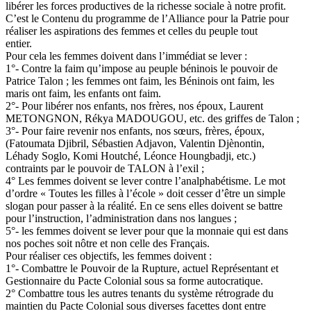
libérer les forces productives de la richesse sociale à notre profit.
C’est le Contenu du programme de l’Alliance pour la Patrie pour
réaliser les aspirations des femmes et celles du peuple tout
entier.
Pour cela les femmes doivent dans l’immédiat se lever :
1°- Contre la faim qu’impose au peuple béninois le pouvoir de
Patrice Talon ; les femmes ont faim, les Béninois ont faim, les
maris ont faim, les enfants ont faim.
2°- Pour libérer nos enfants, nos frères, nos époux, Laurent
METONGNON, Rékya MADOUGOU, etc. des griffes de Talon ;
3°- Pour faire revenir nos enfants, nos sœurs, frères, époux,
(Fatoumata Djibril, Sébastien Adjavon, Valentin Djènontin,
Léhady Soglo, Komi Houtché, Léonce Houngbadji, etc.)
contraints par le pouvoir de TALON à l’exil ;
4° Les femmes doivent se lever contre l’analphabétisme. Le mot
d’ordre « Toutes les filles à l’école » doit cesser d’être un simple
slogan pour passer à la réalité. En ce sens elles doivent se battre
pour l’instruction, l’administration dans nos langues ;
5°- les femmes doivent se lever pour que la monnaie qui est dans
nos poches soit nôtre et non celle des Français.
Pour réaliser ces objectifs, les femmes doivent :
1°- Combattre le Pouvoir de la Rupture, actuel Représentant et
Gestionnaire du Pacte Colonial sous sa forme autocratique.
2° Combattre tous les autres tenants du système rétrograde du
maintien du Pacte Colonial sous diverses facettes dont entre