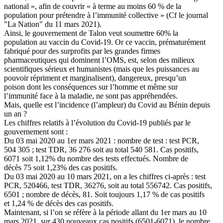
national », afin de couvrir « à terme au moins 60 % de la
population pour prétendre à l’immunité collective » (Cf le journal
"La Nation" du 11 mars 2021).
Ainsi, le gouvernement de Talon veut soumettre 60% la
population au vaccin du Covid-19. Or ce vaccin, prématurément
fabriqué pour des surprofits par les grandes firmes
pharmaceutiques qui dominent l’OMS, est, selon des milieux
scientifiques sérieux et humanistes (mais que les puissances au
pouvoir répriment et marginalisent), dangereux, presqu’un
poison dont les conséquences sur l’homme et même sur
l’immunité face à la maladie, ne sont pas appréhendées.
Mais, quelle est l’incidence (l’ampleur) du Covid au Bénin depuis
un an ?
Les chiffres relatifs à l’évolution du Covid-19 publiés par le
gouvernement sont :
Du 03 mai 2020 au 1er mars 2021 : nombre de test : test PCR,
504 305 ; test TDR, 36 276 soit au total 540 581. Cas positifs,
6071 soit 1,12% du nombre des tests effectués. Nombre de
décès 75 soit 1,23% des cas positifs.
Du 03 mai 2020 au 10 mars 2021, on a les chiffres ci-après : test
PCR, 520466, test TDR, 36276, soit au total 556742. Cas positifs,
6501 ; nombre de décès, 81. Soit toujours 1,17 % de cas positifs
et 1,24 % de décès des cas positifs.
Maintenant, si l’on se réfère à la période allant du 1er mars au 10
mars 2021, sur 430 nouveaux cas positifs (6501-6071), le nombre