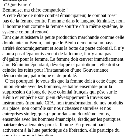
5°-Que Faire ?
Béninoise, ma chère compatriote !
A cette étape de notre combat émancipateur, le combat n’est
pas de la femme contre l’homme dans le langage féministe, non.
L’homme tout comme la femme souffre d’un même système, le
système colonial rénové.
Tant que subsistera la petite production marchande comme celle
dominante au Bénin, tant que le Bénin demeurera un pays
arriéré économiquement et sous la botte du pacte colonial, il n’y
a aura pas d’épanouissement de la femme, il n’y aura pas
d’égalité pour la femme. La femme doit œuvrer immédiatement
à un Bénin indépendant, développé et patriotique ; elle doit se
ceindre les reins pour l’instauration d’une Gouvernance
démocratique, patriotique et de probité.
. C’est pourquoi, je vous dis que la femme doit à cette étape, en
union étroite avec les hommes, se battre ensemble pour la
suppression du joug de type colonial français qui pèse sur le
Bénin et empêche son plein développement à travers ses
instruments (monnaie CFA, non transformation de nos produits
sur place, non contrôle sur nos richesses naturelles et nos
entreprises stratégiques) ; pour dans un deuxième temps,
ensemble avec les hommes émancipés, éradiquer les pratiques
patriarcales aliénantes pour la femme. En prenant part
activement à la lutte patriotique de libération, elle participe du
coup à sa propre libération