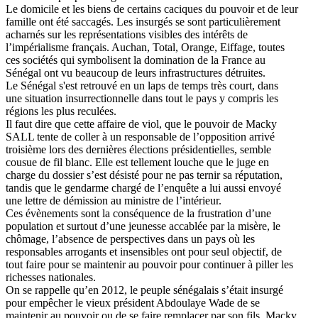
Le domicile et les biens de certains caciques du pouvoir et de leur
famille ont été saccagés. Les insurgés se sont particulièrement
acharnés sur les représentations visibles des intérêts de
l’impérialisme français. Auchan, Total, Orange, Eiffage, toutes
ces sociétés qui symbolisent la domination de la France au
Sénégal ont vu beaucoup de leurs infrastructures détruites.
Le Sénégal s'est retrouvé en un laps de temps très court, dans
une situation insurrectionnelle dans tout le pays y compris les
régions les plus reculées.
Il faut dire que cette affaire de viol, que le pouvoir de Macky
SALL tente de coller à un responsable de l’opposition arrivé
troisième lors des dernières élections présidentielles, semble
cousue de fil blanc. Elle est tellement louche que le juge en
charge du dossier s’est désisté pour ne pas ternir sa réputation,
tandis que le gendarme chargé de l’enquête a lui aussi envoyé
une lettre de démission au ministre de l’intérieur.
Ces évènements sont la conséquence de la frustration d’une
population et surtout d’une jeunesse accablée par la misère, le
chômage, l’absence de perspectives dans un pays où les
responsables arrogants et insensibles ont pour seul objectif, de
tout faire pour se maintenir au pouvoir pour continuer à piller les
richesses nationales.
On se rappelle qu’en 2012, le peuple sénégalais s’était insurgé
pour empêcher le vieux président Abdoulaye Wade de se
maintenir au pouvoir ou de se faire remplacer par son fils. Macky