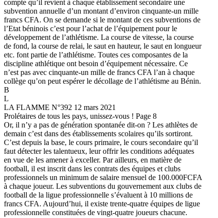
compte qu’il revient à chaque établissement secondaire une
subvention annuelle d’un montant d’environ cinquante-un mille
francs CFA. On se demande si le montant de ces subventions de
l’Etat béninois c’est pour l’achat de l’équipement pour le
développement de l’athlétisme. La course de vitesse, la course
de fond, la course de relai, le saut en hauteur, le saut en longueur
etc. font partie de l’athlétisme. Toutes ces composantes de la
discipline athlétique ont besoin d’équipement nécessaire. Ce
n’est pas avec cinquante-un mille de francs CFA l’an à chaque
collège qu’on peut espérer le décollage de l’athlétisme au Bénin.
B
L
LA FLAMME N°392 12 mars 2021
Prolétaires de tous les pays, unissez-vous ! Page 8
Or, il n’y a pas de génération spontanée dit-on ? Les athlètes de
demain c’est dans des établissements scolaires qu’ils sortiront.
C’est depuis la base, le cours primaire, le cours secondaire qu’il
faut détecter les talentueux, leur offrir les conditions adéquates
en vue de les amener à exceller. Par ailleurs, en matière de
football, il est inscrit dans les contrats des équipes et clubs
professionnels un minimum de salaire mensuel de 100.000FCFA
à chaque joueur. Les subventions du gouvernement aux clubs de
football de la ligue professionnelle s’évaluent à 10 millions de
francs CFA. Aujourd’hui, il existe trente-quatre équipes de ligue
professionnelle constituées de vingt-quatre joueurs chacune.