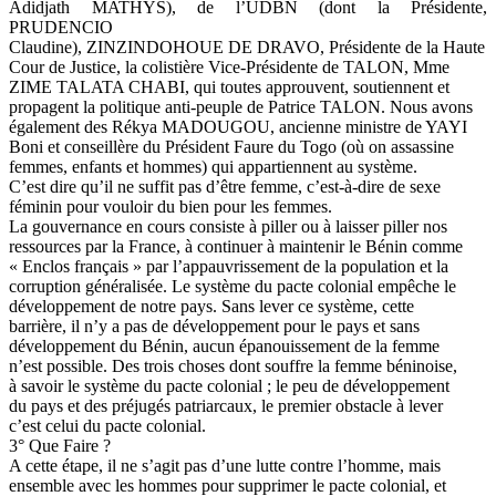
Adidjath MATHYS), de l’UDBN (dont la Présidente,
PRUDENCIO
Claudine), ZINZINDOHOUE DE DRAVO, Présidente de la Haute
Cour de Justice, la colistière Vice-Présidente de TALON, Mme
ZIME TALATA CHABI, qui toutes approuvent, soutiennent et
propagent la politique anti-peuple de Patrice TALON. Nous avons
également des Rékya MADOUGOU, ancienne ministre de YAYI
Boni et conseillère du Président Faure du Togo (où on assassine
femmes, enfants et hommes) qui appartiennent au système.
C’est dire qu’il ne suffit pas d’être femme, c’est-à-dire de sexe
féminin pour vouloir du bien pour les femmes.
La gouvernance en cours consiste à piller ou à laisser piller nos
ressources par la France, à continuer à maintenir le Bénin comme
« Enclos français » par l’appauvrissement de la population et la
corruption généralisée. Le système du pacte colonial empêche le
développement de notre pays. Sans lever ce système, cette
barrière, il n’y a pas de développement pour le pays et sans
développement du Bénin, aucun épanouissement de la femme
n’est possible. Des trois choses dont souffre la femme béninoise,
à savoir le système du pacte colonial ; le peu de développement
du pays et des préjugés patriarcaux, le premier obstacle à lever
c’est celui du pacte colonial.
3° Que Faire ?
A cette étape, il ne s’agit pas d’une lutte contre l’homme, mais
ensemble avec les hommes pour supprimer le pacte colonial, et