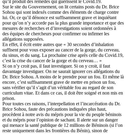
qu’il produit des remèdes qui guérissent le Covid.19.
Sur le site du Gouvernement, on lit certains posts du Dr. Brice
Sohou qui sont indexés comme des éléments de charge contre
lui. Or, ce qu’il dénonce est suffisamment grave et inquiétant
pour qu’on n’y accorde pas la plus grande importance et que des
mesures de recherches et d’investigations soient ordonnées à
des équipes de chercheurs pour confirmer ou infirmer les
allégations supposées.
En effet, il écrit entre autres que « 30 secondes d’inhalation
suffisent pour vous exposer au cancer de la gorge, du cerveau,
du sinus, et du sang. La prochaine crise après celle du Covid.19,
c’est la crise du cancer de la gorge et du cerveau… »
Si on n’y croit pas, il faut investiguer. Si on y croit, il faut
davantage investiguer. On ne saurait ignorer ces allégations du
Dr. Brice Sohou. A moins de le prendre pour un fou. Et même là
encore, c’est suffisamment grave de mettre en prison un fou,
sans vérifier qu’il s’agit d’un véritable fou au regard de son
curriculum vitae. Et dans ce cas, il doit être soigné et non mis en
prison.
Pour toutes ces raisons, l’interpellation et l’incarcération du Dr.
Brice Sohou, faute des précautions indiquées plus haut,
procèdent à notre avis du mépris pour la vie du peuple béninois
et du mépris pour l’opinion de sachant. Il alerte sur un danger
qui menace la santé publique de 12 millions de Béninois (si l’on
reste uniquement dans les frontières du Bénin), sinon de