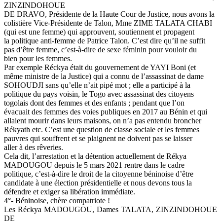
ZINZINDOHOUE
DE DRAVO, Présidente de la Haute Cour de Justice, nous avons la
colistière Vice-Présidente de Talon, Mme ZIME TALATA CHABI
(qui est une femme) qui approuvent, soutiennent et propagent
la politique anti-femme de Patrice Talon. C’est dire qu’il ne suffit
pas d’être femme, c’est-à-dire de sexe féminin pour vouloir du
bien pour les femmes.
Par exemple Réckya était du gouvernement de YAYI Boni (et
même ministre de la Justice) qui a connu de l’assassinat de dame
SOHOUDJI sans qu’elle n’ait pipé mot ; elle a participé à la
politique du pays voisin, le Togo avec assassinat des citoyens
togolais dont des femmes et des enfants ; pendant que l’on
évacuait des femmes des voies publiques en 2017 au Bénin et qui
allaient mourir dans leurs maisons, on n’a pas entendu broncher
Rékyath etc. C’est une question de classe sociale et les femmes
pauvres qui souffrent et se plaignent ne doivent pas se laisser
aller à des rêveries.
Cela dit, l’arrestation et la détention actuellement de Rékya
MADOUGOU depuis le 5 mars 2021 rentre dans le cadre
politique, c’est-à-dire le droit de la citoyenne béninoise d’être
candidate à une élection présidentielle et nous devons tous la
défendre et exiger sa libération immédiate.
4°- Béninoise, chère compatriote !
Les Réckya MADOUGOU, Dames TALATA, ZINZINDOHOUE
DE