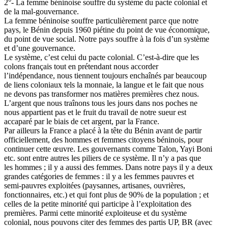
2°- La femme béninoise souffre du système du pacte colonial et
de la mal-gouvernance.
La femme béninoise souffre particulièrement parce que notre
pays, le Bénin depuis 1960 piétine du point de vue économique,
du point de vue social. Notre pays souffre à la fois d’un système
et d’une gouvernance.
Le système, c’est celui du pacte colonial. C’est-à-dire que les
colons français tout en prétendant nous accorder
l’indépendance, nous tiennent toujours enchaînés par beaucoup
de liens coloniaux tels la monnaie, la langue et le fait que nous
ne devons pas transformer nos matières premières chez nous.
L’argent que nous traînons tous les jours dans nos poches ne
nous appartient pas et le fruit du travail de notre sueur est
accaparé par le biais de cet argent, par la France.
Par ailleurs la France a placé à la tête du Bénin avant de partir
officiellement, des hommes et femmes citoyens béninois, pour
continuer cette œuvre. Les gouvernants comme Talon, Yayi Boni
etc. sont entre autres les piliers de ce système. Il n’y a pas que
les hommes ; il y a aussi des femmes. Dans notre pays il y a deux
grandes catégories de femmes : il y a les femmes pauvres et
semi-pauvres exploitées (paysannes, artisanes, ouvrières,
fonctionnaires, etc.) et qui font plus de 90% de la population ; et
celles de la petite minorité qui participe à l’exploitation des
premières. Parmi cette minorité exploiteuse et du système
colonial, nous pouvons citer des femmes des partis UP, BR (avec