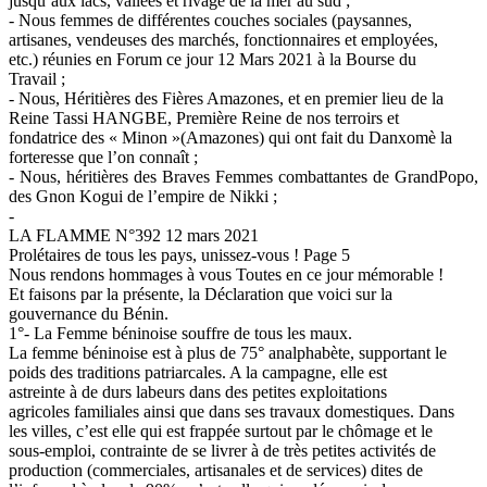
jusqu’aux lacs, vallées et rivage de la mer au sud ;
- Nous femmes de différentes couches sociales (paysannes,
artisanes, vendeuses des marchés, fonctionnaires et employées,
etc.) réunies en Forum ce jour 12 Mars 2021 à la Bourse du
Travail ;
- Nous, Héritières des Fières Amazones, et en premier lieu de la
Reine Tassi HANGBE, Première Reine de nos terroirs et
fondatrice des « Minon »(Amazones) qui ont fait du Danxomè la
forteresse que l’on connaît ;
- Nous, héritières des Braves Femmes combattantes de GrandPopo,
des Gnon Kogui de l’empire de Nikki ;
-
LA FLAMME N°392 12 mars 2021
Prolétaires de tous les pays, unissez-vous ! Page 5
Nous rendons hommages à vous Toutes en ce jour mémorable !
Et faisons par la présente, la Déclaration que voici sur la
gouvernance du Bénin.
1°- La Femme béninoise souffre de tous les maux.
La femme béninoise est à plus de 75° analphabète, supportant le
poids des traditions patriarcales. A la campagne, elle est
astreinte à de durs labeurs dans des petites exploitations
agricoles familiales ainsi que dans ses travaux domestiques. Dans
les villes, c’est elle qui est frappée surtout par le chômage et le
sous-emploi, contrainte de se livrer à de très petites activités de
production (commerciales, artisanales et de services) dites de