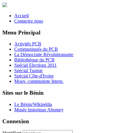
Accueil
Contactez nous
Menu Principal
Activités PCB
Communiqués du PCB
La Démocratie Révolutionnaire
Bibliothèque du PCB
Spécial Elections 2011
Spécial Tunisie
Spécial Côte-d'Ivoire
Mouv. communiste Intern.
Sites sur le Bénin
Le Bénin/Wikipédia
Musée historique Abomey
Connexion
Identifiant