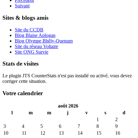
Précédent
Suivant
Sites & blogs amis
Site du CCDB
Blog Blaise Aplogan
Blog Olympe Bhêly-Quenum
Site du réseau Voltaire
Site ONG Survie
Stats de visites
Le plugin JTS CounterStats n'est pas installé ou activé, vous devez
corriger cette situation.
Votre calendrier
août 2026
l
m
m
j
v
s
d
1
2
3
4
5
6
7
8
9
10
11
12
13
14
15
16