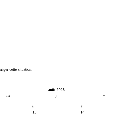
iger cette situation.
août 2026
m
j
v
6
7
13
14