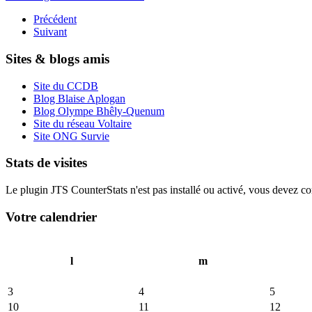
Précédent
Suivant
Sites & blogs amis
Site du CCDB
Blog Blaise Aplogan
Blog Olympe Bhêly-Quenum
Site du réseau Voltaire
Site ONG Survie
Stats de visites
Le plugin JTS CounterStats n'est pas installé ou activé, vous devez corr
Votre calendrier
l
m
3
4
5
10
11
12