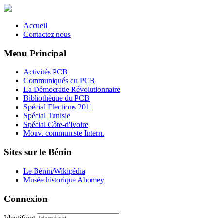
Accueil
Contactez nous
Menu Principal
Activités PCB
Communiqués du PCB
La Démocratie Révolutionnaire
Bibliothèque du PCB
Spécial Elections 2011
Spécial Tunisie
Spécial Côte-d'Ivoire
Mouv. communiste Intern.
Sites sur le Bénin
Le Bénin/Wikipédia
Musée historique Abomey
Connexion
Identifiant