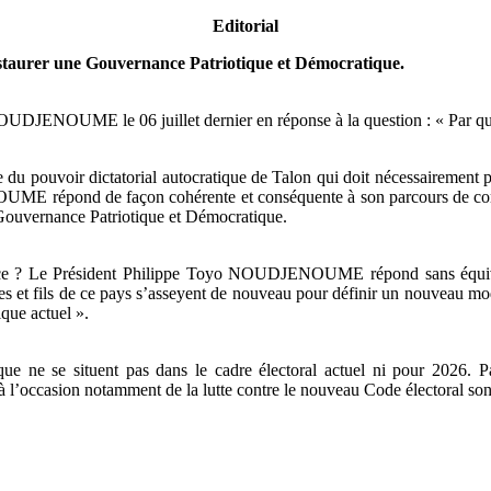
Editorial
Instaurer une Gouvernance Patriotique et Démocratique.
NOUDJENOUME le 06 juillet dernier en réponse à la question : « Par que
te du pouvoir dictatorial autocratique de Talon qui doit nécessairement p
ME répond de façon cohérente et conséquente à son parcours de combat
e Gouvernance Patriotique et Démocratique.
nce ? Le Président Philippe Toyo NOUDJENOUME répond sans équivoqu
filles et fils de ce pays s’asseyent de nouveau pour définir un nouveau
ique actuel ».
ue ne se situent pas dans le cadre électoral actuel ni pour 2026. Par
l’occasion notamment de la lutte contre le nouveau Code électoral sont