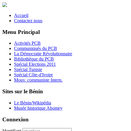
Accueil
Contactez nous
Menu Principal
Activités PCB
Communiqués du PCB
La Démocratie Révolutionnaire
Bibliothèque du PCB
Spécial Elections 2011
Spécial Tunisie
Spécial Côte-d'Ivoire
Mouv. communiste Intern.
Sites sur le Bénin
Le Bénin/Wikipédia
Musée historique Abomey
Connexion
Identifiant