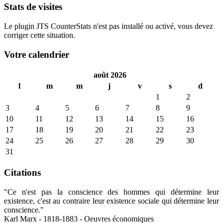
Stats de visites
Le plugin JTS CounterStats n'est pas installé ou activé, vous devez
corriger cette situation.
Votre calendrier
août 2026
l
m
m
j
v
s
d
1
2
3
4
5
6
7
8
9
10
11
12
13
14
15
16
17
18
19
20
21
22
23
24
25
26
27
28
29
30
31
Citations
"Ce n'est pas la conscience des hommes qui détermine leur
existence, c'est au contraire leur existence sociale qui détermine leur
conscience."
Karl Marx - 1818-1883 - Oeuvres économiques