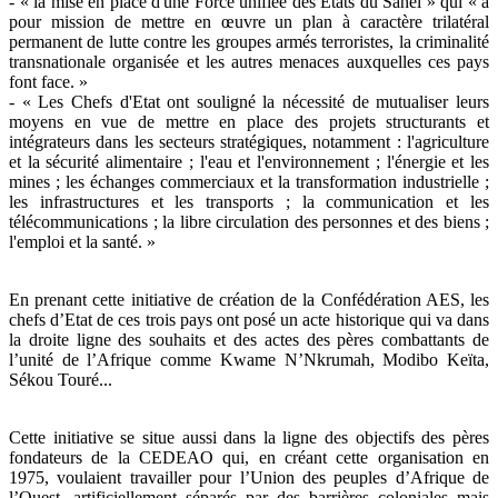
- « la mise en place d'une Force unifiée des Etats du Sahel » qui « a
pour mission de mettre en œuvre un plan à caractère trilatéral
permanent de lutte contre les groupes armés terroristes, la criminalité
transnationale organisée et les autres menaces auxquelles ces pays
font face. »
- « Les Chefs d'Etat ont souligné la nécessité de mutualiser leurs
moyens en vue de mettre en place des projets structurants et
intégrateurs dans les secteurs stratégiques, notamment : l'agriculture
et la sécurité alimentaire ; l'eau et l'environnement ; l'énergie et les
mines ; les échanges commerciaux et la transformation industrielle ;
les infrastructures et les transports ; la communication et les
télécommunications ; la libre circulation des personnes et des biens ;
l'emploi et la santé. »
En prenant cette initiative de création de la Confédération AES, les
chefs d’Etat de ces trois pays ont posé un acte historique qui va dans
la droite ligne des souhaits et des actes des pères combattants de
l’unité de l’Afrique comme Kwame N’Nkrumah, Modibo Keïta,
Sékou Touré...
Cette initiative se situe aussi dans la ligne des objectifs des pères
fondateurs de la CEDEAO qui, en créant cette organisation en
1975, voulaient travailler pour l’Union des peuples d’Afrique de
l’Ouest, artificiellement séparés par des barrières coloniales mais