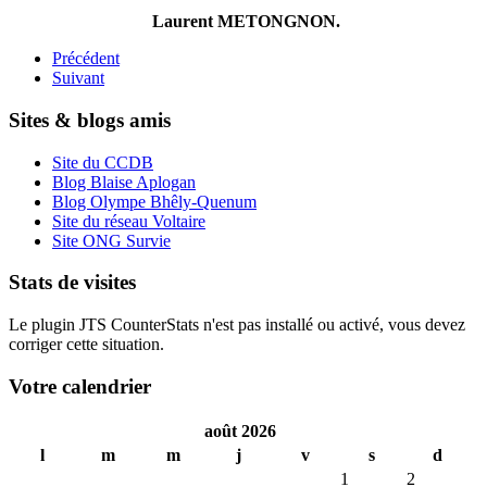
Laurent METONGNON.
Précédent
Suivant
Sites & blogs amis
Site du CCDB
Blog Blaise Aplogan
Blog Olympe Bhêly-Quenum
Site du réseau Voltaire
Site ONG Survie
Stats de visites
Le plugin JTS CounterStats n'est pas installé ou activé, vous devez
corriger cette situation.
Votre calendrier
août 2026
l
m
m
j
v
s
d
1
2