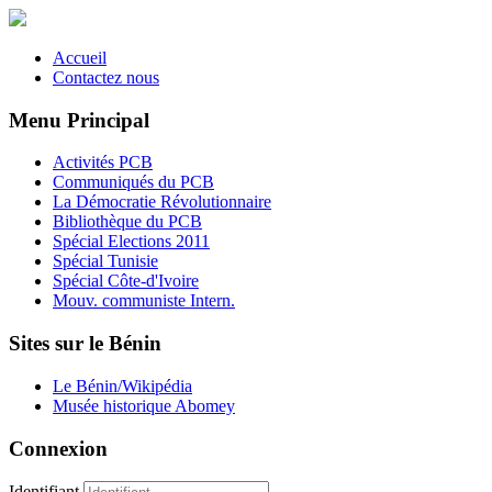
Accueil
Contactez nous
Menu Principal
Activités PCB
Communiqués du PCB
La Démocratie Révolutionnaire
Bibliothèque du PCB
Spécial Elections 2011
Spécial Tunisie
Spécial Côte-d'Ivoire
Mouv. communiste Intern.
Sites sur le Bénin
Le Bénin/Wikipédia
Musée historique Abomey
Connexion
Identifiant