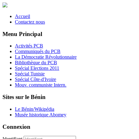
Accueil
Contactez nous
Menu Principal
Activités PCB
Communiqués du PCB
La Démocratie Révolutionnaire
Bibliothèque du PCB
Spécial Elections 2011
Spécial Tunisie
Spécial Côte-d'Ivoire
Mouv. communiste Intern.
Sites sur le Bénin
Le Bénin/Wikipédia
Musée historique Abomey
Connexion
Identifiant