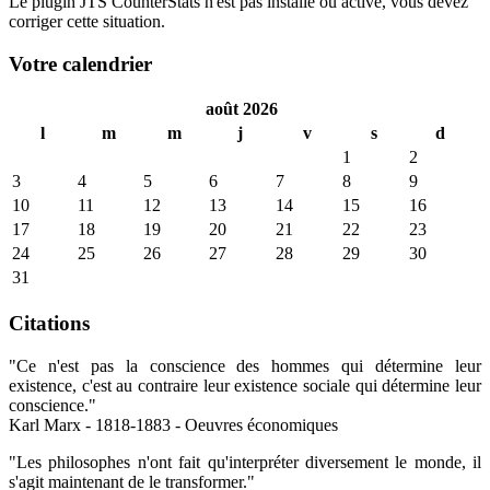
Le plugin JTS CounterStats n'est pas installé ou activé, vous devez
corriger cette situation.
Votre calendrier
août 2026
l
m
m
j
v
s
d
1
2
3
4
5
6
7
8
9
10
11
12
13
14
15
16
17
18
19
20
21
22
23
24
25
26
27
28
29
30
31
Citations
"Ce n'est pas la conscience des hommes qui détermine leur
existence, c'est au contraire leur existence sociale qui détermine leur
conscience."
Karl Marx - 1818-1883 - Oeuvres économiques
"Les philosophes n'ont fait qu'interpréter diversement le monde, il
s'agit maintenant de le transformer."