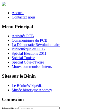
Accueil
Contactez nous
Menu Principal
Activités PCB
Communiqués du PCB
La Démocratie Révolutionnaire
Bibliothèque du PCB
Spécial Elections 2011
Spécial Tunisie
Spécial Côte-d'Ivoire
Mouv. communiste Intern.
Sites sur le Bénin
Le Bénin/Wikipédia
Musée historique Abomey
Connexion
Identifiant