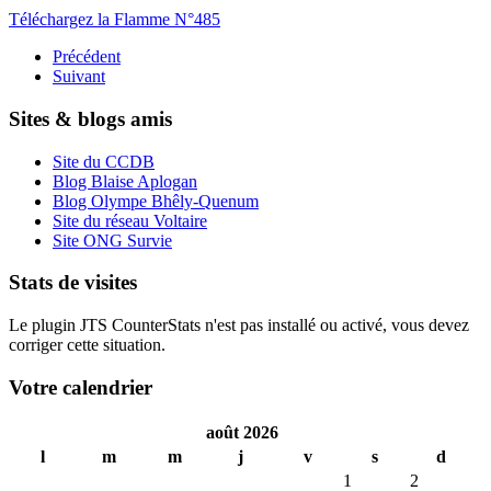
Téléchargez la Flamme N°485
Précédent
Suivant
Sites & blogs amis
Site du CCDB
Blog Blaise Aplogan
Blog Olympe Bhêly-Quenum
Site du réseau Voltaire
Site ONG Survie
Stats de visites
Le plugin JTS CounterStats n'est pas installé ou activé, vous devez
corriger cette situation.
Votre calendrier
août 2026
l
m
m
j
v
s
d
1
2