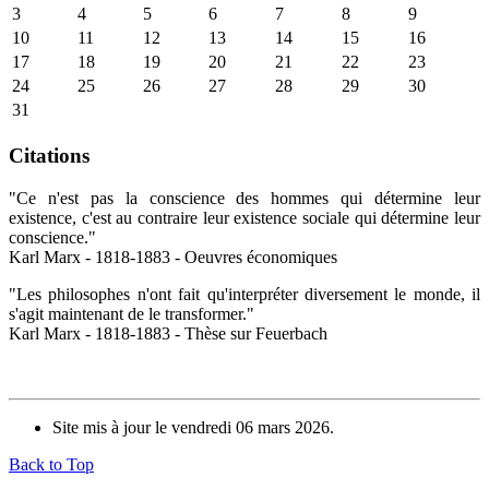
3
4
5
6
7
8
9
10
11
12
13
14
15
16
17
18
19
20
21
22
23
24
25
26
27
28
29
30
31
Citations
"Ce n'est pas la conscience des hommes qui détermine leur
existence, c'est au contraire leur existence sociale qui détermine leur
conscience."
Karl Marx - 1818-1883 - Oeuvres économiques
"Les philosophes n'ont fait qu'interpréter diversement le monde, il
s'agit maintenant de le transformer."
Karl Marx - 1818-1883 - Thèse sur Feuerbach
Site mis à jour le vendredi 06 mars 2026.
Back to Top