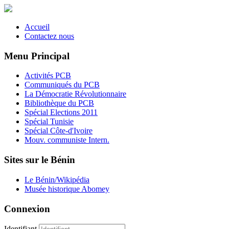
Accueil
Contactez nous
Menu Principal
Activités PCB
Communiqués du PCB
La Démocratie Révolutionnaire
Bibliothèque du PCB
Spécial Elections 2011
Spécial Tunisie
Spécial Côte-d'Ivoire
Mouv. communiste Intern.
Sites sur le Bénin
Le Bénin/Wikipédia
Musée historique Abomey
Connexion
Identifiant