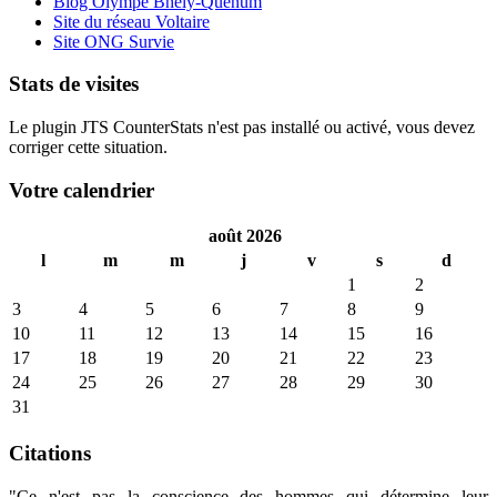
Blog Olympe Bhêly-Quenum
Site du réseau Voltaire
Site ONG Survie
Stats de visites
Le plugin JTS CounterStats n'est pas installé ou activé, vous devez
corriger cette situation.
Votre calendrier
août 2026
l
m
m
j
v
s
d
1
2
3
4
5
6
7
8
9
10
11
12
13
14
15
16
17
18
19
20
21
22
23
24
25
26
27
28
29
30
31
Citations
"Ce n'est pas la conscience des hommes qui détermine leur