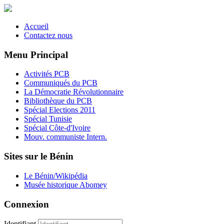
Accueil
Contactez nous
Menu Principal
Activités PCB
Communiqués du PCB
La Démocratie Révolutionnaire
Bibliothèque du PCB
Spécial Elections 2011
Spécial Tunisie
Spécial Côte-d'Ivoire
Mouv. communiste Intern.
Sites sur le Bénin
Le Bénin/Wikipédia
Musée historique Abomey
Connexion
Identifiant