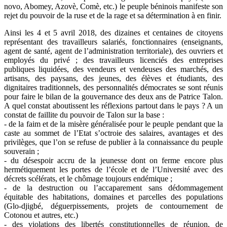
novo, Abomey, Azovè, Comè, etc.) le peuple béninois manifeste son
rejet du pouvoir de la ruse et de la rage et sa détermination à en finir.
Ainsi les 4 et 5 avril 2018, des dizaines et centaines de citoyens
représentant des travailleurs salariés, fonctionnaires (enseignants,
agent de santé, agent de l’administration territoriale), des ouvriers et
employés du privé ; des travailleurs licenciés des entreprises
publiques liquidées, des vendeurs et vendeuses des marchés, des
artisans, des paysans, des jeunes, des élèves et étudiants, des
dignitaires traditionnels, des personnalités démocrates se sont réunis
pour faire le bilan de la gouvernance des deux ans de Patrice Talon.
A quel constat aboutissent les réflexions partout dans le pays ? A un
constat de faillite du pouvoir de Talon sur la base :
- de la faim et de la misère généralisée pour le peuple pendant que la
caste au sommet de l’Etat s’octroie des salaires, avantages et des
privilèges, que l’on se refuse de publier à la connaissance du peuple
souverain ;
- du désespoir accru de la jeunesse dont on ferme encore plus
hermétiquement les portes de l’école et de l’Université avec des
décrets scélérats, et le chômage toujours endémique ;
- de la destruction ou l’accaparement sans dédommagement
équitable des habitations, domaines et parcelles des populations
(Glo-djigbé, déguerpissements, projets de contournement de
Cotonou et autres, etc.)
- des violations des libertés constitutionnelles de réunion, de