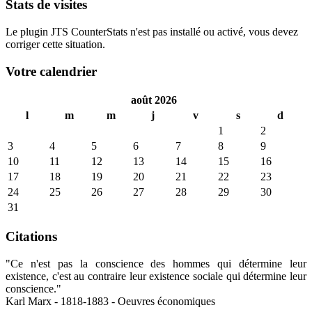
Stats de visites
Le plugin JTS CounterStats n'est pas installé ou activé, vous devez
corriger cette situation.
Votre calendrier
août 2026
l
m
m
j
v
s
d
1
2
3
4
5
6
7
8
9
10
11
12
13
14
15
16
17
18
19
20
21
22
23
24
25
26
27
28
29
30
31
Citations
"Ce n'est pas la conscience des hommes qui détermine leur
existence, c'est au contraire leur existence sociale qui détermine leur
conscience."
Karl Marx - 1818-1883 - Oeuvres économiques