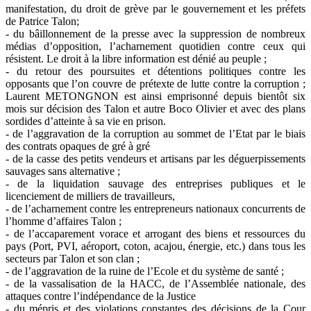
manifestation, du droit de grève par le gouvernement et les préfets
de Patrice Talon;
- du bâillonnement de la presse avec la suppression de nombreux
médias d’opposition, l’acharnement quotidien contre ceux qui
résistent. Le droit à la libre information est dénié au peuple ;
- du retour des poursuites et détentions politiques contre les
opposants que l’on couvre de prétexte de lutte contre la corruption ;
Laurent METONGNON est ainsi emprisonné depuis bientôt six
mois sur décision des Talon et autre Boco Olivier et avec des plans
sordides d’atteinte à sa vie en prison.
- de l’aggravation de la corruption au sommet de l’Etat par le biais
des contrats opaques de gré à gré
- de la casse des petits vendeurs et artisans par les déguerpissements
sauvages sans alternative ;
- de la liquidation sauvage des entreprises publiques et le
licenciement de milliers de travailleurs,
- de l’acharnement contre les entrepreneurs nationaux concurrents de
l’homme d’affaires Talon ;
- de l’accaparement vorace et arrogant des biens et ressources du
pays (Port, PVI, aéroport, coton, acajou, énergie, etc.) dans tous les
secteurs par Talon et son clan ;
- de l’aggravation de la ruine de l’Ecole et du système de santé ;
- de la vassalisation de la HACC, de l’Assemblée nationale, des
attaques contre l’indépendance de la Justice
- du mépris et des violations constantes des décisions de la Cour