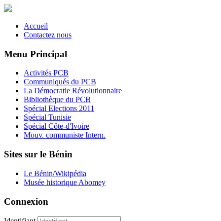
Accueil
Contactez nous
Menu Principal
Activités PCB
Communiqués du PCB
La Démocratie Révolutionnaire
Bibliothèque du PCB
Spécial Elections 2011
Spécial Tunisie
Spécial Côte-d'Ivoire
Mouv. communiste Intern.
Sites sur le Bénin
Le Bénin/Wikipédia
Musée historique Abomey
Connexion
Identifiant