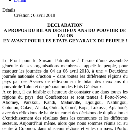
E-mail
Détails
Création : 6 avril 2018
DECLARATION
A PROPOS DU BILAN DES DEUX ANS DU POUVOIR DE
TALON
EN AVANT POUR LES ETATS GENARAUX DU PEUPLE !
Le Front pour le Sursaut Patriotique à l’issue d’une assemblée
générale de ses organisations membres a appelé le peuple, pour
marquer les journées du 04 au 06 avril 2018, à une « Deuxième
journée nationale d’action » dans toutes les différentes régions du
pays par des Assises de réflexion sur le bilan des deux ans du
pouvoir de Talon et de préparation des Etats Généraux.
A ce jour, il est loisible et heureux de constater que dans toutes les
régions du pays, des Conférences se sont tenues à Porto-Novo,
Abomey, Parakou, Kandi, Malanville, Djougou, Natitingou,
Cotonou, Calavi, Allada, Ouidah, Comé, Bopa, Lokossa, Aplahoué,
avec des réflexions de haute teneur et des décisions de duplication et
d’enrichissement des résultats dans les communes et les différents
secteurs. Aujourd’hui même, alors que nous sommes réunis ici au
centre à Cotonou, dans plusieurs régions et villes du pays, (Porto-