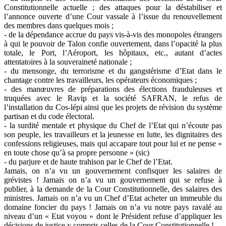
Constitutionnelle actuelle ; des attaques pour la déstabiliser et
l’annonce ouverte d’une Cour vassale à l’issue du renouvellement
des membres dans quelques mois ;
- de la dépendance accrue du pays vis-à-vis des monopoles étrangers
à qui le pouvoir de Talon confie ouvertement, dans l’opacité la plus
totale, le Port, l’Aéroport, les hôpitaux, etc., autant d’actes
attentatoires à la souveraineté nationale ;
- du mensonge, du terrorisme et du gangstérisme d’Etat dans le
chantage contre les travailleurs, les opérateurs économiques ;
- des manœuvres de préparations des élections frauduleuses et
truquées avec le Ravip et la société SAFRAN, le refus de
l’installation du Cos-lépi ainsi que les projets de révision du système
partisan et du code électoral.
- la surdité mentale et physique du Chef de l’Etat qui n’écoute pas
son peuple, les travailleurs et la jeunesse en lutte, les dignitaires des
confessions religieuses, mais qui accapare tout pour lui et ne pense «
en toute chose qu’à sa propre personne » (sic)
- du parjure et de haute trahison par le Chef de l’Etat.
Jamais, on n’a vu un gouvernement confisquer les salaires de
grévistes ! Jamais on n’a vu un gouvernement qui se refuse à
publier, à la demande de la Cour Constitutionnelle, des salaires des
ministres. Jamais on n’a vu un Chef d’Etat acheter un immeuble du
domaine foncier du pays ! Jamais on n’a vu notre pays ravalé au
niveau d’un « Etat voyou » dont le Président refuse d’appliquer les
décisions de justice y compris celles de la Cour Constitutionnelle !