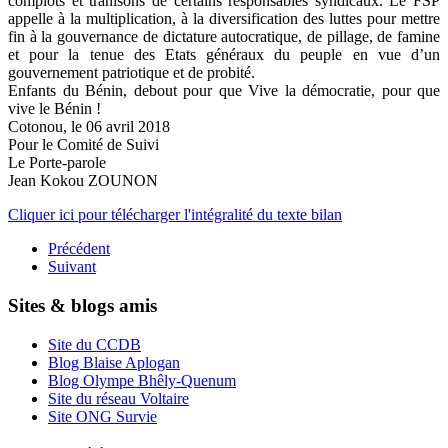
complots et trahisons de certains responsables syndicaux. Le FSP
appelle à la multiplication, à la diversification des luttes pour mettre
fin à la gouvernance de dictature autocratique, de pillage, de famine
et pour la tenue des Etats généraux du peuple en vue d’un
gouvernement patriotique et de probité.
Enfants du Bénin, debout pour que Vive la démocratie, pour que
vive le Bénin !
Cotonou, le 06 avril 2018
Pour le Comité de Suivi
Le Porte-parole
Jean Kokou ZOUNON
Cliquer ici pour télécharger l'intégralité du texte bilan
Précédent
Suivant
Sites & blogs amis
Site du CCDB
Blog Blaise Aplogan
Blog Olympe Bhêly-Quenum
Site du réseau Voltaire
Site ONG Survie