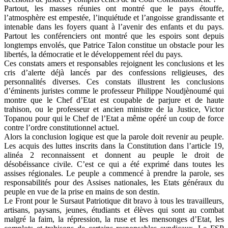
Partout, les masses réunies ont montré que le pays étouffe,
l’atmosphère est empestée, l’inquiétude et l’angoisse grandissante et
intenable dans les foyers quant à l’avenir des enfants et du pays.
Partout les conférenciers ont montré que les espoirs sont depuis
longtemps envolés, que Patrice Talon constitue un obstacle pour les
libertés, la démocratie et le développement réel du pays.
Ces constats amers et responsables rejoignent les conclusions et les
cris d’alerte déjà lancés par des confessions religieuses, des
personnalités diverses. Ces constats illustrent les conclusions
d’éminents juristes comme le professeur Philippe Noudjènoumé qui
montre que le Chef d’Etat est coupable de parjure et de haute
trahison, ou le professeur et ancien ministre de la Justice, Victor
Topanou pour qui le Chef de l’Etat a même opéré un coup de force
contre l’ordre constitutionnel actuel.
Alors la conclusion logique est que la parole doit revenir au peuple.
Les acquis des luttes inscrits dans la Constitution dans l’article 19,
alinéa 2 reconnaissent et donnent au peuple le droit de
désobéissance civile. C’est ce qui a été exprimé dans toutes les
assises régionales. Le peuple a commencé à prendre la parole, ses
responsabilités pour des Assises nationales, les Etats généraux du
peuple en vue de la prise en mains de son destin.
Le Front pour le Sursaut Patriotique dit bravo à tous les travailleurs,
artisans, paysans, jeunes, étudiants et élèves qui sont au combat
malgré la faim, la répression, la ruse et les mensonges d’Etat, les