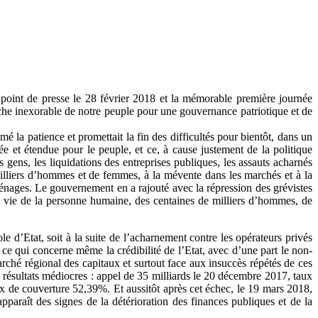
r point de presse le 28 février 2018 et la mémorable première journée
rche inexorable de notre peuple pour une gouvernance patriotique et de
 la patience et promettait la fin des difficultés pour bientôt, dans un
e et étendue pour le peuple, et ce, à cause justement de la politique
es gens, les liquidations des entreprises publiques, les assauts acharnés
lliers d’hommes et de femmes, à la mévente dans les marchés et à la
ménages. Le gouvernement en a rajouté avec la répression des grévistes
à la vie de la personne humaine, des centaines de milliers d’hommes, de
 d’Etat, soit à la suite de l’acharnement contre les opérateurs privés
 ce qui concerne même la crédibilité de l’Etat, avec d’une part le non-
arché régional des capitaux et surtout face aux insuccès répétés de ces
s résultats médiocres : appel de 35 milliards le 20 décembre 2017, taux
ux de couverture 52,39%. Et aussitôt après cet échec, le 19 mars 2018,
paraît des signes de la détérioration des finances publiques et de la