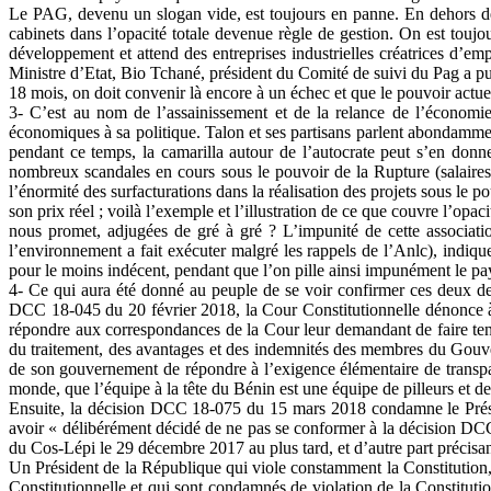
Le PAG, devenu un slogan vide, est toujours en panne. En dehors des 
cabinets dans l’opacité totale devenue règle de gestion. On est toujou
développement et attend des entreprises industrielles créatrices d’
Ministre d’Etat, Bio Tchané, président du Comité de suivi du Pag a pu
18 mois, on doit convenir là encore à un échec et que le pouvoir actuel
3- C’est au nom de l’assainissement et de la relance de l’économie 
économiques à sa politique. Talon et ses partisans parlent abondamment
pendant ce temps, la camarilla autour de l’autocrate peut s’en donn
nombreux scandales en cours sous le pouvoir de la Rupture (salaires de
l’énormité des surfacturations dans la réalisation des projets sous le 
son prix réel ; voilà l’exemple et l’illustration de ce que couvre l’opa
nous promet, adjugées de gré à gré ? L’impunité de cette associatio
l’environnement a fait exécuter malgré les rappels de l’Anlc), indique 
pour le moins indécent, pendant que l’on pille ainsi impunément le pay
4- Ce qui aura été donné au peuple de se voir confirmer ces deux dern
DCC 18-045 du 20 février 2018, la Cour Constitutionnelle dénonce à 
répondre aux correspondances de la Cour leur demandant de faire tenir 
du traitement, des avantages et des indemnités des membres du Gouve
de son gouvernement de répondre à l’exigence élémentaire de transpar
monde, que l’équipe à la tête du Bénin est une équipe de pilleurs et de 
Ensuite, la décision DCC 18-075 du 15 mars 2018 condamne le Préside
avoir « délibérément décidé de ne pas se conformer à la décision DC
du Cos-Lépi le 29 décembre 2017 au plus tard, et d’autre part précisant
Un Président de la République qui viole constamment la Constitution, u
Constitutionnelle et qui sont condamnés de violation de la Constitution, 