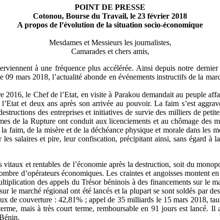
POINT DE PRESSE
Cotonou, Bourse du Travail, le 23 février 2018
A propos de l’évolution de la situation socio-économique
Mesdames et Messieurs les journalistes,
Camarades et chers amis,
terviennent à une fréquence plus accélérée. Ainsi depuis notre dernie
le 09 mars 2018, l’actualité abonde en événements instructifs de la ma
2016, le Chef de l’Etat, en visite à Parakou demandait au peuple affamé
l’Etat et deux ans après son arrivée au pouvoir. La faim s’est aggravé
structions des entreprises et initiatives de survie des milliers de petit
mmes de la Rupture ont conduit aux licenciements et au chômage des mi
e la faim, de la misère et de la déchéance physique et morale dans les 
r les salaires et pire, leur confiscation, précipitant ainsi, sans égard 
vitaux et rentables de l’économie après la destruction, soit du monopole
e nombre d’opérateurs économiques. Les craintes et angoisses montent en
 multiplication des appels du Trésor béninois à des financements sur le m
r le marché régional ont été lancés et la plupart se sont soldés par de
aux de couverture : 42,81% ; appel de 35 milliards le 15 mars 2018, ta
me, mais à très court terme, remboursable en 91 jours est lancé. Il ap
 Bénin.