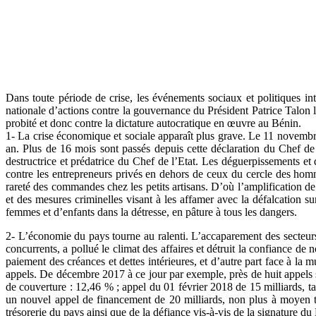
Dans toute période de crise, les événements sociaux et politiques in
nationale d’actions contre la gouvernance du Président Patrice Talon 
probité et donc contre la dictature autocratique en œuvre au Bénin.
1- La crise économique et sociale apparaît plus grave. Le 11 novembre 
an. Plus de 16 mois sont passés depuis cette déclaration du Chef de 
destructrice et prédatrice du Chef de l’Etat. Les déguerpissements et de
contre les entrepreneurs privés en dehors de ceux du cercle des ho
rareté des commandes chez les petits artisans. D’où l’amplification d
et des mesures criminelles visant à les affamer avec la défalcation su
femmes et d’enfants dans la détresse, en pâture à tous les dangers.
2- L’économie du pays tourne au ralenti. L’accaparement des secteurs 
concurrents, a pollué le climat des affaires et détruit la confiance d
paiement des créances et dettes intérieures, et d’autre part face à la
appels. De décembre 2017 à ce jour par exemple, près de huit appels su
de couverture : 12,46 % ; appel du 01 février 2018 de 15 milliards, t
un nouvel appel de financement de 20 milliards, non plus à moyen ter
trésorerie du pays ainsi que de la défiance vis-à-vis de la signature du