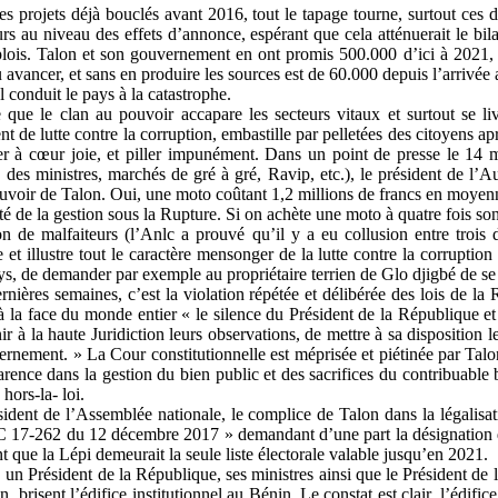
projets déjà bouclés avant 2016, tout le tapage tourne, surtout ces der
rs au niveau des effets d’annonce, espérant que cela atténuerait le bil
emplois. Talon et son gouvernement en ont promis 500.000 d’ici à 2021
 avancer, et sans en produire les sources est de 60.000 depuis l’arrivé
 conduit le pays à la catastrophe.
que le clan au pouvoir accapare les secteurs vitaux et surtout se livr
 de lutte contre la corruption, embastille par pelletées des citoyens ap
er à cœur joie, et piller impunément. Dans un point de presse le 14 m
s ministres, marchés de gré à gré, Ravip, etc.), le président de l’Auto
pouvoir de Talon. Oui, une moto coûtant 1,2 millions de francs en moyenne 
cité de la gestion sous la Rupture. Si on achète une moto à quatre fois so
n de malfaiteurs (l’Anlc a prouvé qu’il y a eu collusion entre trois 
et illustre tout le caractère mensonger de la lutte contre la corruption 
s, de demander par exemple au propriétaire terrien de Glo djigbé de se 
ières semaines, c’est la violation répétée et délibérée des lois de la 
la face du monde entier « le silence du Président de la République et 
à la haute Juridiction leurs observations, de mettre à sa disposition les
rnement. » La Cour constitutionnelle est méprisée et piétinée par Tal
ence dans la gestion du bien public et des sacrifices du contribuable
hors-la- loi.
nt de l’Assemblée nationale, le complice de Talon dans la légalisation
C 17-262 du 12 décembre 2017 » demandant d’une part la désignation d
 que la Lépi demeurait la seule liste électorale valable jusqu’en 2021.
n Président de la République, ses ministres ainsi que le Président de l
brisent l’édifice institutionnel au Bénin. Le constat est clair, l’édifice