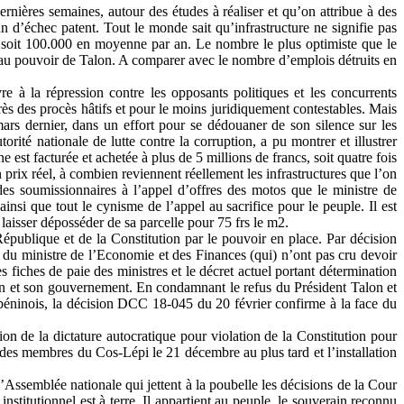
nières semaines, autour des études à réaliser et qu’on attribue à des
an d’échec patent. Tout le monde sait qu’infrastructure ne signifie pas
, soit 100.000 en moyenne par an. Le nombre le plus optimiste que le
e au pouvoir de Talon. A comparer avec le nombre d’emplois détruits en
e à la répression contre les opposants politiques et les concurrents
rès des procès hâtifs et pour le moins juridiquement contestables. Mais
ars dernier, dans un effort pour se dédouaner de son silence sur les
rité nationale de lutte contre la corruption, a pu montrer et illustrer
est facturée et achetée à plus de 5 millions de francs, soit quatre fois
n prix réel, à combien reviennent réellement les infrastructures que l’on
des soumissionnaires à l’appel d’offres des motos que le ministre de
ainsi que tout le cynisme de l’appel au sacrifice pour le peuple. Il est
laisser déposséder de sa parcelle pour 75 frs le m2.
République et de la Constitution par le pouvoir en place. Par décision
du ministre de l’Economie et des Finances (qui) n’ont pas cru devoir
 fiches de paie des ministres et le décret actuel portant détermination
on et son gouvernement. En condamnant le refus du Président Talon et
 béninois, la décision DCC 18-045 du 20 février confirme à la face du
 de la dictature autocratique pour violation de la Constitution pour
es membres du Cos-Lépi le 21 décembre au plus tard et l’installation
’Assemblée nationale qui jettent à la poubelle les décisions de la Cour
 institutionnel est à terre. Il appartient au peuple, le souverain reconnu