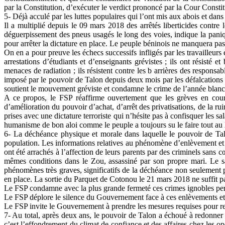
par la Constitution, d’exécuter le verdict prononcé par la Cour Consti
5- Déjà acculé par les luttes populaires qui l’ont mis aux abois et dans
Il a multiplié depuis le 09 mars 2018 des arrêtés liberticides contre 
déguerpissement des pneus usagés le long des voies, indique la paniqu
pour arrêter la dictature en place. Le peuple béninois ne manquera pas 
On en a pour preuve les échecs successifs infligés par les travailleurs 
arrestations d’étudiants et d’enseignants grévistes ; ils ont résisté 
menaces de radiation ; ils résistent contre les b arrières des responsa
imposé par le pouvoir de Talon depuis deux mois par les défalcations et 
soutient le mouvement gréviste et condamne le crime de l’année blanch
A ce propos, le FSP réaffirme ouvertement que les grèves en cours s
d’amélioration du pouvoir d’achat, d’arrêt des privatisations, de la r
prises avec une dictature terroriste qui n’hésite pas à confisquer les sa
humanisme de bon aloi comme le peuple a toujours su le faire tout au l
6- La déchéance physique et morale dans laquelle le pouvoir de Talo
population. Les informations relatives au phénomène d’enlèvement et d
ont été arrachés à l’affection de leurs parents par des criminels sans
mêmes conditions dans le Zou, assassiné par son propre mari. Le s
phénomènes très graves, significatifs de la déchéance non seulement p
en place. La sortie du Parquet de Cotonou le 21 mars 2018 ne suffit pa
Le FSP condamne avec la plus grande fermeté ces crimes ignobles perpé
Le FSP déplore le silence du Gouvernement face à ces enlèvements et tu
Le FSP invite le Gouvernement à prendre les mesures requises pour ret
7- Au total, après deux ans, le pouvoir de Talon a échoué à redonner 
c’est l’effondrement du climat de confiance et des affaires chez les op