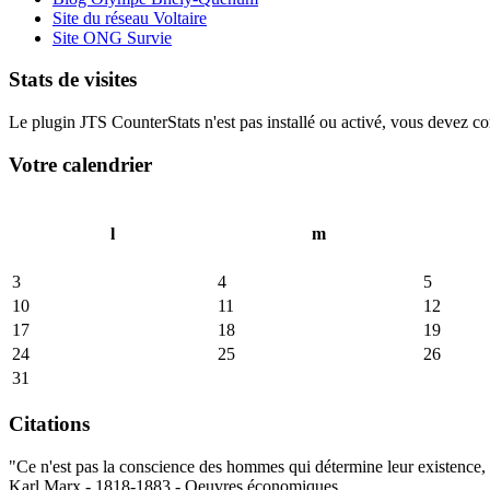
Site du réseau Voltaire
Site ONG Survie
Stats de visites
Le plugin JTS CounterStats n'est pas installé ou activé, vous devez corr
Votre calendrier
l
m
3
4
5
10
11
12
17
18
19
24
25
26
31
Citations
"Ce n'est pas la conscience des hommes qui détermine leur existence, c
Karl Marx - 1818-1883 - Oeuvres économiques