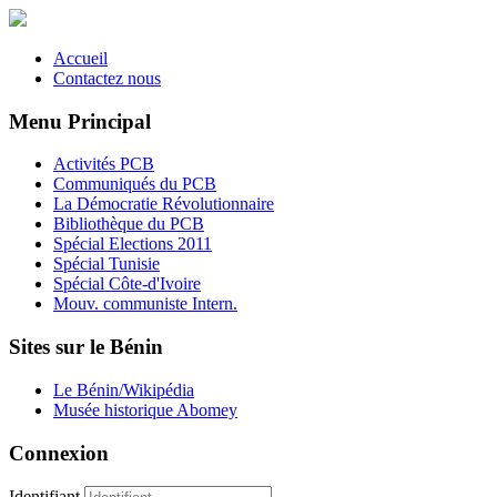
Accueil
Contactez nous
Menu Principal
Activités PCB
Communiqués du PCB
La Démocratie Révolutionnaire
Bibliothèque du PCB
Spécial Elections 2011
Spécial Tunisie
Spécial Côte-d'Ivoire
Mouv. communiste Intern.
Sites sur le Bénin
Le Bénin/Wikipédia
Musée historique Abomey
Connexion
Identifiant