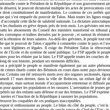
tutionnelle contre le Président de la République et son gouvernement ain
 le désarroi, le pouvoir dictatorial multiplie les actes de provocations co
le droit constitutionnel de manifestation. Le contenu de ces arrêtés qui
e qui s’est emparée du pouvoir de Talon. Mais toutes les lignes rouges 
d’accomplir cette tâche de salubrité nationale. La dictature autocratiqu
et les étudiants en grève depuis près de trois mois. Les grévistes ont re
et battu les aboiements du Conseil des ministres transformé en tribunal 
bles corrompus et traîtres dressées par le pouvoir ; et surtout ils résist
la rétention de leurs salaires. Au-delà des grévistes, le peuple tout ent
e que le pouvoir de Talon s’apprête à commettre contre le pays et l’ave
ont légitimes et légales. Il exige du Président Talon la rétrocession
uine de l’Ecole et du système de santé publique. Le FSP appelle le peupl
laires pour les réduire par la faim. Le FSP appelle toutes les couches de l
ong de son histoire, pendant ses moments difficiles.
n a précipité le peuple se manifeste également par un autre phénomèn
e crimes rituels contre des Béninois en cours dans notre pays deviennen
 cœur. Certains ont été retrouvés morts avec des organes sectionnés, égo
amedi 17 mars dernier, dans la ville de Bohicon, un enfant âgé de de
hysique, mais surtout morale d’accaparement entretenue et diffusée par l
s pour apaiser les populations et les rassurer. L’arrestation de jeunes 
trés sur des enfants sans défense et sur des femmes. Le FSP exprime sa 
eries et l’inaction de la République à rassurer les populations.
rouver les coupables de ces pratiques inacceptables.
espoir et enthousiasme au peuple. Le bilan du côté du peuple, c’est la f
érateurs économiques en dehors du cercle autour du Chef de l’Etat ; le b