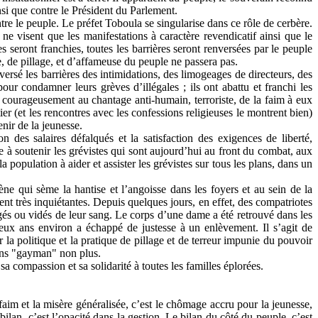
si que contre le Président du Parlement.
ntre le peuple. Le préfet Toboula se singularise dans ce rôle de cerbère.
 ne visent que les manifestations à caractère revendicatif ainsi que le
seront franchies, toutes les barrières seront renversées par le peuple
e, de pillage, et d’affameuse du peuple ne passera pas.
nversé les barrières des intimidations, des limogeages de directeurs, des
pour condamner leurs grèves d’illégales ; ils ont abattu et franchi les
ent courageusement au chantage anti-humain, terroriste, de la faim à eux
ier (et les rencontres avec les confessions religieuses le montrent bien)
nir de la jeunesse.
 des salaires défalqués et la satisfaction des exigences de liberté,
e à soutenir les grévistes qui sont aujourd’hui au front du combat, aux
a population à aider et assister les grévistes sur tous les plans, dans un
e qui sème la hantise et l’angoisse dans les foyers et au sein de la
t très inquiétantes. Depuis quelques jours, en effet, des compatriotes
rgés ou vidés de leur sang. Le corps d’une dame a été retrouvé dans les
ux ans environ a échappé de justesse à un enlèvement. Il s’agit de
a politique et la pratique de pillage et de terreur impunie du pouvoir
gens "gayman" non plus.
compassion et sa solidarité à toutes les familles éplorées.
aim et la misère généralisée, c’est le chômage accru pour la jeunesse,
ilan, c’est l’opacité dans la gestion. Le bilan du côté du peuple, c’est