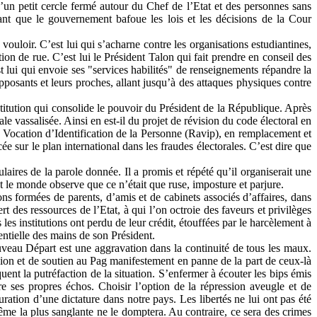
’un petit cercle fermé autour du Chef de l’Etat et des personnes sans
dant que le gouvernement bafoue les lois et les décisions de la Cour
vouloir. C’est lui qui s’acharne contre les organisations estudiantines,
on de rue. C’est lui le Président Talon qui fait prendre en conseil des
t lui qui envoie ses "services habilités" de renseignements répandre la
opposants et leurs proches, allant jusqu’à des attaques physiques contre
nstitution qui consolide le pouvoir du Président de la République. Après
ale vassalisée. Ainsi en est-il du projet de révision du code électoral en
f à Vocation d’Identification de la Personne (Ravip), en remplacement et
e sur le plan international dans les fraudes électorales. C’est dire que
laires de la parole donnée. Il a promis et répété qu’il organiserait une
ut le monde observe que ce n’était que ruse, imposture et parjure.
s formées de parents, d’amis et de cabinets associés d’affaires, dans
rt des ressources de l’Etat, à qui l’on octroie des faveurs et privilèges
les institutions ont perdu de leur crédit, étouffées par le harcèlement à
entielle des mains de son Président.
uveau Départ est une aggravation dans la continuité de tous les maux.
on et de soutien au Pag manifestement en panne de la part de ceux-là
uent la putréfaction de la situation. S’enfermer à écouter les bips émis
re ses propres échos. Choisir l’option de la répression aveugle et de
ration d’une dictature dans notre pays. Les libertés ne lui ont pas été
même la plus sanglante ne le domptera. Au contraire, ce sera des crimes