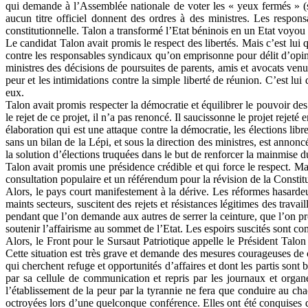
qui demande à l’Assemblée nationale de voter les « yeux fermés » (si
aucun titre officiel donnent des ordres à des ministres. Les respon
constitutionnelle. Talon a transformé l’Etat béninois en un Etat voyou 
Le candidat Talon avait promis le respect des libertés. Mais c’est lui 
contre les responsables syndicaux qu’on emprisonne pour délit d’opinio
ministres des décisions de poursuites de parents, amis et avocats venu
peur et les intimidations contre la simple liberté de réunion. C’est lu
eux.
Talon avait promis respecter la démocratie et équilibrer le pouvoir des
le rejet de ce projet, il n’a pas renoncé. Il saucissonne le projet rejet
élaboration qui est une attaque contre la démocratie, les élections lib
sans un bilan de la Lépi, et sous la direction des ministres, est annon
la solution d’élections truquées dans le but de renforcer la mainmise d
Talon avait promis une présidence crédible et qui force le respect. Mai
consultation populaire et un référendum pour la révision de la Constitu
Alors, le pays court manifestement à la dérive. Les réformes hasarde
maints secteurs, suscitent des rejets et résistances légitimes des trava
pendant que l’on demande aux autres de serrer la ceinture, que l’on prom
soutenir l’affairisme au sommet de l’Etat. Les espoirs suscités sont co
Alors, le Front pour le Sursaut Patriotique appelle le Président Tal
Cette situation est très grave et demande des mesures courageuses d
qui cherchent refuge et opportunités d’affaires et dont les partis sont
par sa cellule de communication et repris par les journaux et organe
l’établissement de la peur par la tyrannie ne fera que conduire au cha
octroyées lors d’une quelconque conférence. Elles ont été conquises da