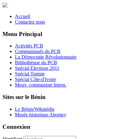
Accueil
Contactez nous
Menu Principal
Activités PCB
Communiqués du PCB
La Démocratie Révolutionnaire
Bibliothèque du PCB
Spécial Elections 2011
Spécial Tunisie
Spécial Côte-d'Ivoire
Mouv. communiste Intern.
Sites sur le Bénin
Le Bénin/Wikipédia
Musée historique Abomey
Connexion
Identifiant