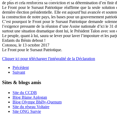
de plus et cela renforcera sa conviction et sa détermination d’en finir
Le Front pour le Sursaut Patriotique réaffirme que la seule solution
dernière élection présidentielle. Elle est aujourd’hui avancée et souten
la construction de notre pays, les bases pour un gouvernement patrioti
C’est pourquoi le Front pour le Sursaut Patriotique demande solennel
l’exigence pressante de la réunion d’une Assise nationale d’ici le 31 d
surtout une situation dramatique dont lui, le Président Talon avec son c
Le peuple, quant à lui, saura se lever pour laver l’imposture et les parj
Enfants du Bénin debout !
Cotonou, le 13 octobre 2017
Le Front pour le Sursaut Patriotique.
Cliquer ici pour télécharger l'intégralité de la Déclaration
Précédent
Suivant
Sites & blogs amis
Site du CCDB
Blog Blaise Aplogan
Blog Olympe Bhêly-Quenum
Site du réseau Voltaire
Site ONG Survie