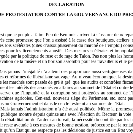
DECLARATION
DE PROTESTATION CONTRE LA GOUVERNANCE DU PRE
t que le peuple a faim. Peu de Béninois arrivent à s’assurer deux repas
ès cette promesse que l’on a assisté à la casse des boutiques, ateliers, e
des lois scélérates (dites d’assouplissement du marché de l’emploi) con
res pour les licenciements abusifs. Des mesures scélérates et impopulair
rgnée par la politique de ruse et de rage de Talon. Pas non plus les hom
vation de la misère et un horizon assombri pour les travailleurs et le pe
is jamais l’inégalité n’a atteint des proportions aussi vertigineuses d
res et réformes de libéralisme sauvage. Au niveau économique, la dest
ue les marchés sont passés de gré à gré, que les audits et contrôles fis
nt les intérêts des associés en affaires au sommet de l’Etat et contre le
erve que l’impunité et la corruption sont protégées au sommet de l’Etat
achines agricoles, Cen-sad, nouveau siège du Parlement, etc. sont pas
nnus au Gouvernement et dans le cercle restreint au sommet de l’Etat.
 Mais jamais l’administration n’a été aussi politisée. Même la promess
é publique montre depuis quinze ans avec l’élection du Recteur, la voie à
a réhabilitation de l’ardeur au travail, la nécessité du contrôle par les t
 reste aveugle à ces mesures de bonne gestion, préoccupé par la rentabil
dit qu’un Etat qui ne respecte pas les décisions de justice est un Etat vo