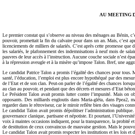
AU MEETING 
Le premier constat qui s’observe au niveau des ménages au Bénin, c’es
pouvoir, promettait la fin du calvaire pour dans un an. Mais, c’est apr
licenciements de milliers de salariés. C’est après cette promesse que 
les salariés, le plafonnement des indemnisations à neuf mois de salai
pauvres de leur accès à l’instruction. Aucune couche sociale n’est épa
à la répression aveugle et à la misère qu’impose Talon. Bref, une aggra
Le candidat Patrice Talon a promis l’égalité des chances pour tous. Ma
santé, l’éducation, l’emploi est plus encore hypothéqué par des mesu
de l’Etat et de son clan. Peut-on parler de l’égalité des chances lorsq
au clan au pouvoir, et pendant que des décrets et mesures d’Etat bétonne
Le Président Talon avait promis lutter contre l’impunité. Mais on obs
opposants. Des milliards engloutis dans Maria-gléta, dans Ppea2, m
regarder dans le rétroviseur, car le miroir reflète bien des visages co
Le candidat Talon avait promis dépolitiser l’administration publique.
gouvernance clanique, partisane et népotiste. Et pourtant, l’Universit
voix à maintes occasions indiquent, pour la transparence, la probité et l
de destitution de ceux convaincus de mauvaise gestion. Mais le pouvoir
Le candidat Talon avait promis respecter les institutions et les lois et 