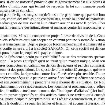
c). Il est de notoriété publique que le gouvernement est aux ordres d
sables d’institutions qui tentent de respecter la loi sont menacés pen
au service de son clan.
qui parle de lignes rouges non définies nulle part, autre que par son bon 
n, contre des médias non conformistes, contre la liberté de manifestati
s témoigner de leur soutien à un citoyen aux prises avec la police. C’es
i qui fait répandre des intimidations et menaces contre les responsables 
 institutions. Mais il a concocté un projet funeste de révision de la Co
é en lois scélérates qu’il fait adopter en catimini par une Assemblée Nation
res et transparentes. Déjà le projet de Recensement initial Administrati
cé, confié en gré à gré à la société SAFRAN. Or, cette société est dénoncé
u pouvoir sur le peuple et le pays continue.
s, le Président a perdu toute crédibilité à cause des reniements spectacu
tion. Il a promis et répété qu’il ne ferait qu’un mandat unique. Mais to
uses concoctées en catimini en dehors des acteurs et par des commission
illeurs et des populations. Le spectacle d’une minorité arrogante qui se se
et et utilise la répression contre les affamés n’est plus tenable. Toutes 
mplètement déçus et le peuple en arrive à souhaiter sa délivrance provid
on et son gouvernement à prendre la juste mesure de la situation. Le No
e changement de sa gouvernance. Les louanges et proclamations d’adhési
 bien identifiés actuellement comme des "boutiques d’affaires" (sic) indiq
s de presse stipendiés en des articles siamois ne revient qu’à entend
os. Notre peuple n’acceptera plus, sans réagir vigoureusement, la restau
ns la douleur, la sueur, les larmes et le sang ; et aucune répression, 