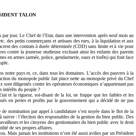
SIDENT TALON
 par jour. Le Chef de l’Etat, dans une intervention après neuf mois au
tc. des petits commerçants et artisans des rues, à la liquidation et aux
sacrent des contrats à durée déterminée (CDD) sans limite et à vie pour
es contre la jeunesse studieuse excluant ainsi les enfants des parents
mes en armes (armée, police, gendarmerie, eaux et forêts) qui font face
uple.
ans notre pays et, ce, dans tous les domaines. L’accès des pauvres à la
ruction du monopole public fait place nette au monopole privé du Chef
caux sont diligentés contre les opérateurs économiques n’appartenant pas
s intérêts du peuple ?
 et la rigueur, soi-disant de la loi, ne frappe que les faibles et les
sés en pertes et profits par le gouvernement qui a décidé de ne pas
e de nomination par appel à candidature s’est noyée dans le flot de la
 suivre : l’élection des responsables de la gestion du bien public. Des
ravailleurs et les citoyens des gestionnaires du bien public avec le droit
ité de ses propres affaires.
you. Mais jamais les institutions n’ont été aussi avilies par un Président