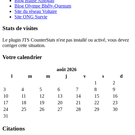
Blog Blaise Aplogan
Blog Olympe Bhêly-Quenum
Site du réseau Voltaire
Site ONG Survie
Stats de visites
Le plugin JTS CounterStats n'est pas installé ou activé, vous devez
corriger cette situation.
Votre calendrier
août 2026
l
m
m
j
v
s
d
1
2
3
4
5
6
7
8
9
10
11
12
13
14
15
16
17
18
19
20
21
22
23
24
25
26
27
28
29
30
31
Citations