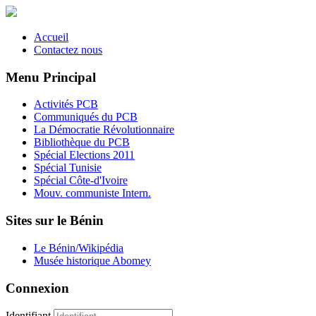
Accueil
Contactez nous
Menu Principal
Activités PCB
Communiqués du PCB
La Démocratie Révolutionnaire
Bibliothèque du PCB
Spécial Elections 2011
Spécial Tunisie
Spécial Côte-d'Ivoire
Mouv. communiste Intern.
Sites sur le Bénin
Le Bénin/Wikipédia
Musée historique Abomey
Connexion
Identifiant